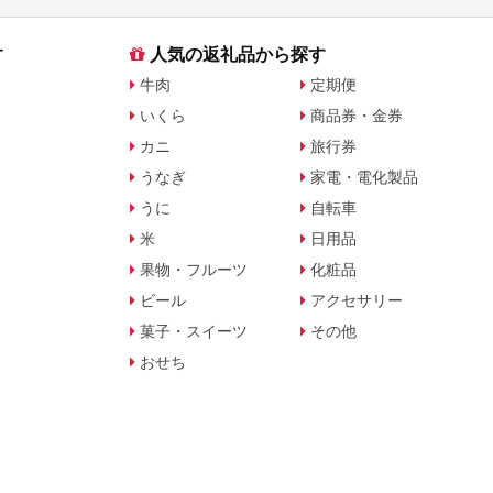
す
人気の返礼品から探す
牛肉
定期便
いくら
商品券・金券
カニ
旅行券
うなぎ
家電・電化製品
うに
自転車
米
日用品
果物・フルーツ
化粧品
ビール
アクセサリー
菓子・スイーツ
その他
おせち