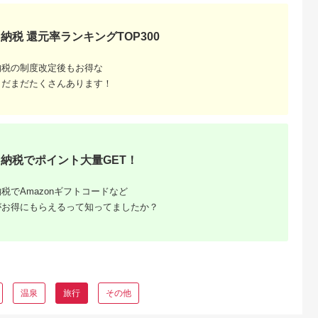
納税 還元率ランキングTOP300
納税の制度改定後もお得な
まだまだたくさんあります！
納税でポイント大量GET！
税でAmazonギフトコードなど
がお得にもらえるって知ってましたか？
温泉
旅行
その他