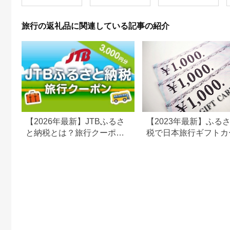
ベル 宿泊 宿泊施設 宿
11／30）
レジャー F6P-0991
旅行の返礼品に関連している記事の紹介
【2026年最新】JTBふるさ
【2023年最新】ふる
と納税とは？旅行クーポン
税で日本旅行ギフトカ
の仕組み・使い方をわかり
がまだもらえる⁉
やすく解説