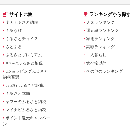
サイト比較
ランキングから探
楽天ふるさと納税
人気ランキング
ふるなび
還元率ランキング
ふるさとチョイス
家電ランキング
さとふる
高額ランキング
ふるさとプレミアム
一人暮らし
ANAのふるさと納税
食べ物以外
dショッピングふるさと
その他のランキング
納税百選
au PAY ふるさと納税
ふるさと本舗
ヤフーのふるさと納税
マイナビふるさと納税
ポイント還元キャンペー
ン