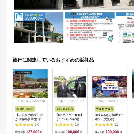
旅行に関連しているおすすめの返礼品
出典：楽天ふるさと納
出典：ふるさとチョイ
出典：ふるさとチョイ
税
ス
ス
石川県 加賀市
京都 府京都市
大阪府 大阪市
【ふるさと納税】 か
【MKハイヤー観光】
HISふるさと納税クー
がり吉祥亭 和室 平日
【ミニバン5時間】ド
ポン（大阪市）
限定 ペア宿泊券 1泊2
ライバーとめぐるとっ
30,000円分_OS039-
5.0
5.0
5.0
食付 2名 ペア 食事付
ておきの京都観光（3
0001-07
127,000
108,000
100,000
温泉 宿泊券 旅行 トラ
／21-6／20・10／1-
寄付金額:
円
寄付金額:
円
寄付金額:
円