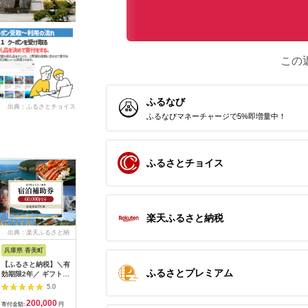
この
ふるなび
出典：ふるさとチョイス
ふるなびマネーチャージで5%即増量中！
ふるさとチョイス
楽天ふるさと納税
出典：楽天ふるさと納
出典：楽天ふるさと納
出典：ふるラボ
出典：楽
税
税
兵庫県 香美町
栃木県 日光市
三重県 多気町
静岡県 東
【ふるさと納税】＼有
【ふるさと納税】ぐる
宿泊券 90,000円分 コ
【ふるさ
ふるさとプレミアム
効期限2年／ ギフトに
り日光感謝券【商品券
ンランショップ・ジャ
たらコレ
も使える 宿泊補助券
1万5千円分】｜旅行
パンが監修したはじめ
ず 満喫
5.0
5.0
5.0
60,000円分 宿泊助成
券 クーポン券 お食事
てのホテル
券 （6
200,000
50,000
300,000
2
券 宿泊券 旅 トラベル
券 旅行 観光 温泉 旅
HACIENDA VISON ハ
B001／
寄付金額:
円
寄付金額:
円
寄付金額:
円
寄付金額: