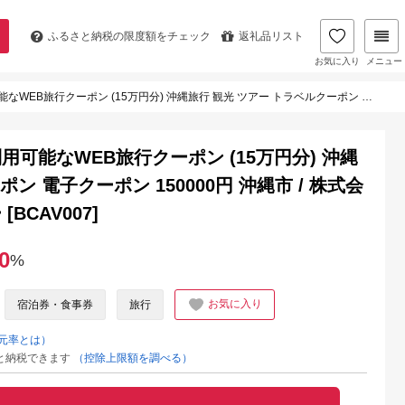
ふるさと納税の
限度額をチェック
返礼品リスト
お気に入り
メニュー
) 沖縄旅行 観光 ツアー トラベルクーポン 電子クーポン 150000円 沖縄市 / 株式会社ホワイト・ベアーファミリー [BCAV007]
可能なWEB旅行クーポン (15万円分) 沖縄
ン 電子クーポン 150000円 沖縄市 / 株式会
CAV007]
0
%
お気に入り
宿泊券・食事券
旅行
元率とは）
と納税できます
（控除上限額を調べる）