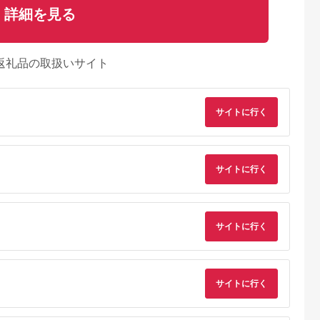
詳細を見る
返礼品の取扱いサイト
サイトに行く
サイトに行く
サイトに行く
天ふるさと納
出典：ふるラボ
出典：楽天ふるさと納
出典：さとふ
税
税
伊豆町
高知県 土佐清水市
沖縄県 糸満市
群馬県 桐生市
と納税】迷っ
あしずり温泉郷 共通
【ふるさと納税】【糸
桐生カントリークラ
サイトに行く
！ ひがしい
宿泊クーポン券 3,000
満市】しろくまツアー
使えるゴルフ利用券
 宿泊 補助
円分 あしずり温泉郷
で利用可能なWEB旅
(4,000円相当)
5.0
5.0
5.0
5.0
千円分）
旅行券 トラベル ペア
行クーポン(6万円分）
0,000
10,000
200,000
15,000
静岡県 東伊
家族 温泉 ホテル 観光
円
寄付金額:
円
寄付金額:
円
寄付金額:
円