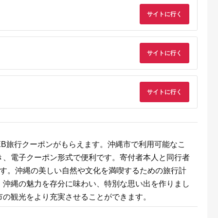
旅行 国内旅行 宿泊 宿
泊施設 自然 旅館 高知
サイトに行く
県 土佐清水市
【R01313】
サイトに行く
サイトに行く
るさと納
ンキング
・商品券
EB旅行クーポンがもらえます。沖縄市で利用可能なこ
き、電子クーポン形式で便利です。寄付者本人と同行者
です。沖縄の美しい自然や文化を満喫するための旅行計
、沖縄の魅力を存分に味わい、特別な思い出を作りまし
市の観光をより充実させることができます。