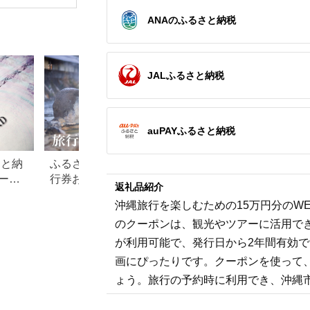
旅行券 兵庫県 香美町
館 ホテル カフェ レジ
シェンダ ヴィソン マ
豆町
カニ 温泉 海 観光 旅
ャー施設 地域商品券
ナーホテル ホテルチ
ANAのふるさと納税
行 関西 ホテル 旅館
チケット 日光市
ケット ホテル宿泊券
宿 体験 ギフト クーポ
[0292]
宿泊チケット 宿泊券
ン 宿泊 お泊り 国内旅
旅行宿泊券 観光宿泊
行 但馬牛 旅館 温泉宿
券 高級 高級宿 三重県
プレゼント 贈答 母の
多気町 AI-30
日 25-09
JALふるさと納税
auPAYふるさと納税
さと納
ふるさと納税でもらえる旅
【2026年最新】ふ
ード
行券おすすめランキング
税 金券の返礼品ラ
返礼品紹介
【2026年最新版】還元率・
｜旅行券・食事券
沖縄旅行を楽しむための15万円分のW
旅行会社別で徹底比較
を比較
のクーポンは、観光やツアーに活用で
が利用可能で、発行日から2年間有効
画にぴったりです。クーポンを使って
ょう。旅行の予約時に利用でき、沖縄