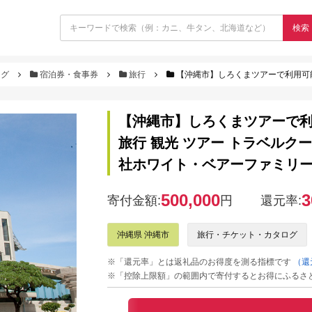
検索
ログ
宿泊券・食事券
旅行
【沖縄市】しろくまツアーで利用可能なWEB旅行クーポン (15万円分
【沖縄市】しろくまツアーで利用
旅行 観光 ツアー トラベルクーポ
社ホワイト・ベアーファミリー [B
500,000
3
寄付金額:
円
還元率:
沖縄県 沖縄市
旅行・チケット・カタログ
※「還元率」とは返礼品のお得度を測る指標です
（還
※「控除上限額」の範囲内で寄付するとお得にふるさ