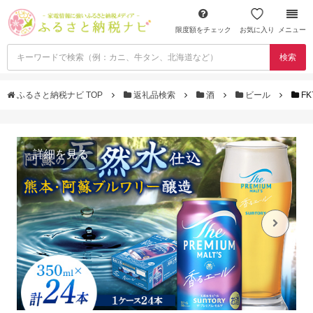
限度額をチェック
お気に入り
メニュー
検索
ふるさと納税ナビ TOP
返礼品検索
酒
ビール
F
詳細を見る