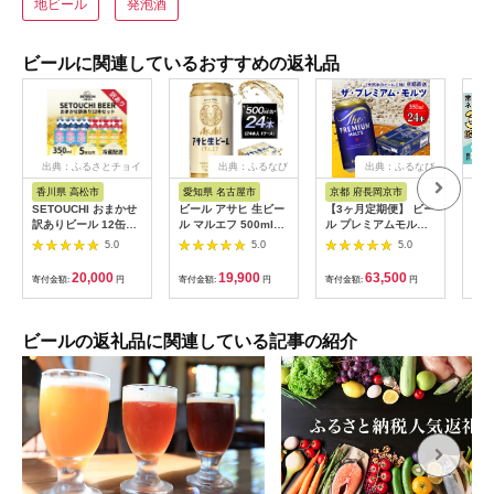
地ビール
発泡酒
ビールに関連しているおすすめの返礼品
出典：ふるさとチョイ
出典：ふるなび
出典：ふるなび
ス
香川県 高松市
愛知県 名古屋市
京都 府長岡京市
茨
SETOUCHI おまかせ
ビール アサヒ 生ビー
【3ヶ月定期便】 ビー
常陸
訳ありビール 12缶セ
ル マルエフ 500ml
ル プレミアムモルツ
ハニ
ット
24本 1ケース
350ml×24本
入り
5.0
5.0
5.0
［1515］
本セ
月中
20,000
19,900
63,500
寄付金額:
円
寄付金額:
円
寄付金額:
円
寄付
フト
ール
べ 
[CJ
ビールの返礼品に関連している記事の紹介