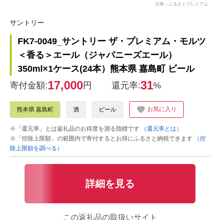
出典：ふるさとプレミアム
サントリー
FK7-0049_サントリー ザ・プレミアム・モルツ
＜香る＞エール（ジャパニーズエール）
350ml×1ケース(24本）熊本県 嘉島町 ビール
17,000
31
寄付金額:
円
還元率:
%
お気に入り
熊本県 嘉島町
酒
ビール
※「還元率」とは返礼品のお得度を測る指標です
（還元率とは）
※「控除上限額」の範囲内で寄付するとお得にふるさと納税できます
（控
除上限額を調べる）
詳細を見る
この返礼品の取扱いサイト