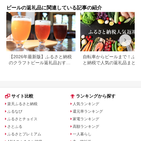
mirai
谷市
ビールの返礼品に関連している記事の紹介
【2026年最新版】ふるさと納税
自転車からビールまで！ふる
のクラフトビール返礼品おすす
と納税で人気の返礼品まとめ
めランキング｜還元率で比較
サイト比較
ランキングから探す
楽天ふるさと納税
人気ランキング
ふるなび
還元率ランキング
ふるさとチョイス
家電ランキング
さとふる
高額ランキング
ふるさとプレミアム
一人暮らし