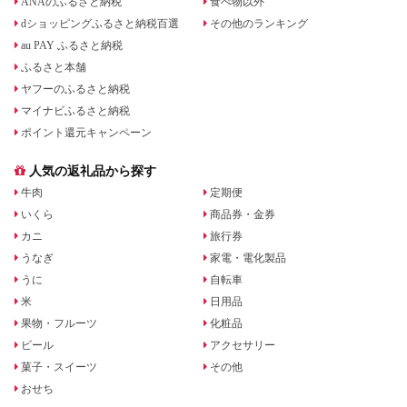
ANAのふるさと納税
食べ物以外
dショッピングふるさと納税百選
その他のランキング
au PAY ふるさと納税
ふるさと本舗
ヤフーのふるさと納税
マイナビふるさと納税
ポイント還元キャンペーン
人気の返礼品から探す
牛肉
定期便
いくら
商品券・金券
カニ
旅行券
うなぎ
家電・電化製品
うに
自転車
米
日用品
果物・フルーツ
化粧品
ビール
アクセサリー
菓子・スイーツ
その他
おせち