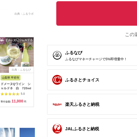
出典：ふるラボ
この
ふるなび
ふるなびマネーチャージで5%即増量中！
出典：ふるなび
出典：ふるなび
出典：ふるなび
出
山梨県 甲府市
広島県 呉市
新潟県 上越市
岩手県 滝
ふるさとチョイス
ドメーヌQワイン シ
ワイン kiyomi プリン
ワイン 岩の原ワイン
2026年
ャルドネ 白 720ml
ス清見 720ml 酒 みか
世界ワインコンクール
発送！Our
ん ワイン
金賞 マスカット・ベ
イシードル
5.0
5.0
5.0
ーリーA 飲み比べ 2本
×6本）｜
11,000
18,000
37,000
1
セット（赤×2本 各
ングワイ
寄付金額:
円
寄付金額:
円
寄付金額:
円
寄付金額:
楽天ふるさと納税
720ml） 酒 ギフト ぶ
醸造所」
どう 岩の原 新潟 上越
JALふるさと納税