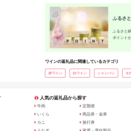
ふるさと
ふるさと納
ポイント
ワインの返礼品に関連しているカテゴリ
赤ワイン
白ワイン
シャンパン
そ
す
人気の返礼品から探す
牛肉
定期便
いくら
商品券・金券
カニ
旅行券
うなぎ
家電・電化製品