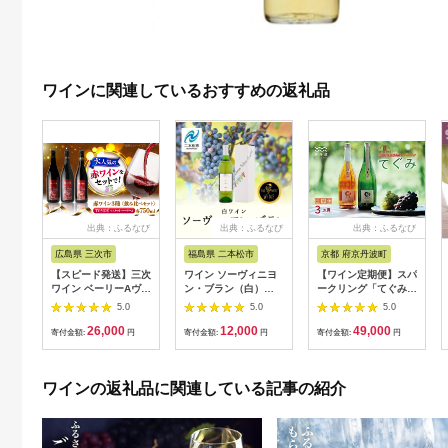
ワインに関連しているおすすめの返礼品
出典：ふるなび
出典：ふるなび
出典：ふるなび
広島県 三次市
福島県 二本松市
京都 府京丹波町
【スピード発送】三次
ワイン ソーヴィニヨ
【ワイン定期便】スパ
ワイン ベーリーAヴァ
ン・ブラン（白）
ークリング「てぐみ」
インヤード3本
720ml×1本【ふくし
3カ月 定期便 丹波ワ
5.0
5.0
5.0
[APAZ031] ワイン
ま農家の夢ワイン株式
イン [047SJ001R]
26,000
12,000
49,000
会社】
寄付金額:
円
寄付金額:
円
寄付金額:
円
ワインの返礼品に関連している記事の紹介