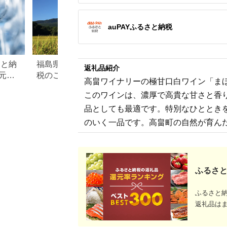
auPAYふるさと納税
さと納
福島県磐梯町のふるさと納
岩手県葛巻町のふ
返礼品紹介
元率
税のご紹介
税のご紹介
高畠ワイナリーの極甘口白ワイン「ま
このワインは、濃厚で高貴な甘さと香
品としても最適です。特別なひととき
のいく一品です。高畠町の自然が育ん
ふるさと
ふるさと
返礼品は