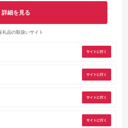
詳細を見る
返礼品の取扱いサイト
サイトに行く
典：ふるなび
出典：ふるなび
出典：ふるなび
出典：ふるな
沢市
静岡県 富士宮市
北海道 鶴居村
山形県 上山市
サイトに行く
11月下旬より
0013-18-02 富士山
北海道 鶴居村 ナチュ
タケダワイナリール
 Hour ドラ
北山ワイン 日本ワイ
ラルチーズ 鶴居 ＆ ク
ジュ（辛口）とシャ
（330ml
ン（赤）「富士の夢」
ロンヌルージュ ワイ
ンマスカットのセッ
5.0
5.0
5.0
5.0
スパークリ
ン セット 詰め合わせ
ト 0141-2616
0,000
13,000
25,000
22,000
ン「ベアレン
ギフト 国産 （ワイ
円
寄付金額:
円
寄付金額:
円
寄付金額:
円
サイトに行く
ン 地元ワイン 山ぶ
どう スパイシー ）
サイトに行く