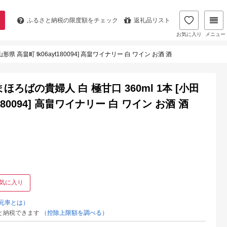
ふるさと納税の
限度額をチェック
返礼品リスト
お気に入り
メニュー
 高畠町 tk06ayt180094] 高畠ワイナリー 白 ワイン お酒 酒
ろばの貴婦人 白 極甘口 360ml 1本 [小田
180094] 高畠ワイナリー 白 ワイン お酒 酒
気に入り
元率とは）
と納税できます
（控除上限額を調べる）