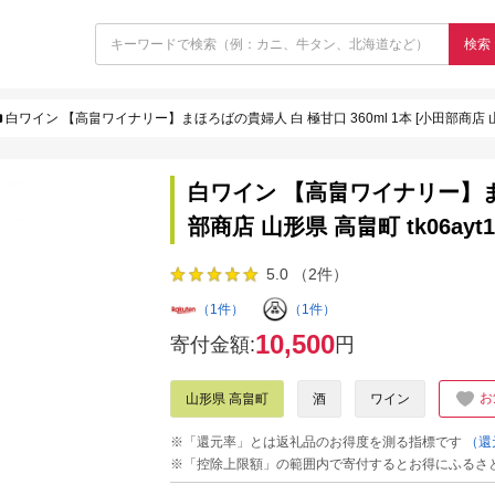
検索
白ワイン 【高畠ワイナリー】まほろばの貴婦人 白 極甘口 360ml 1本 [小田部商店 山形県
白ワイン 【高畠ワイナリー】まほ
部商店 山形県 高畠町 tk06ayt
5.0 （2件）
（1件）
（1件）
10,500
寄付金額:
円
お
山形県 高畠町
酒
ワイン
※「還元率」とは返礼品のお得度を測る指標です
（還
※「控除上限額」の範囲内で寄付するとお得にふるさ