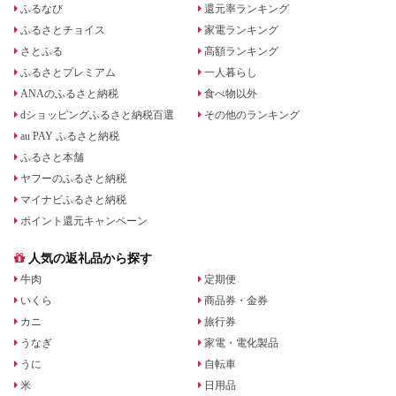
ふるなび
還元率ランキング
ふるさとチョイス
家電ランキング
さとふる
高額ランキング
ふるさとプレミアム
一人暮らし
ANAのふるさと納税
食べ物以外
dショッピングふるさと納税百選
その他のランキング
au PAY ふるさと納税
ふるさと本舗
ヤフーのふるさと納税
マイナビふるさと納税
ポイント還元キャンペーン
人気の返礼品から探す
牛肉
定期便
いくら
商品券・金券
カニ
旅行券
うなぎ
家電・電化製品
うに
自転車
米
日用品