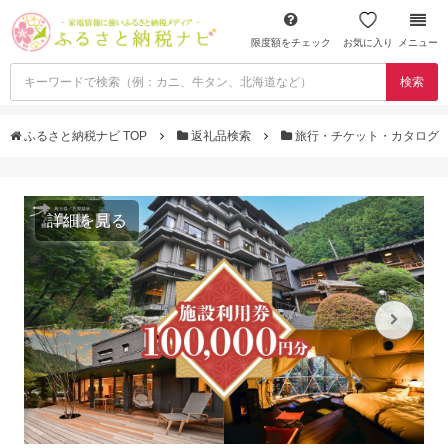
限度額をチェック
お気に入り
メニュー
検索
ふるさと納税ナビ TOP
返礼品検索
旅行・チケット・カタログ
詳細を見る