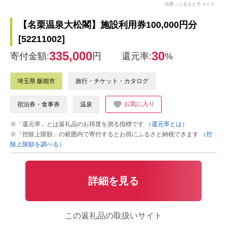
出典：ふるさとチョイス
【名栗温泉大松閣】施設利用券100,000円分
[52211002]
335,000
30
寄付金額:
円
還元率:
%
埼玉県 飯能市
旅行・チケット・カタログ
お気に入り
宿泊券・食事券
温泉
※「還元率」とは返礼品のお得度を測る指標です
（還元率とは）
※「控除上限額」の範囲内で寄付するとお得にふるさと納税できます
（控
除上限額を調べる）
詳細を見る
この返礼品の取扱いサイト