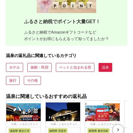
ふるさと納税でポイント大量GET！
ふるさと納税でAmazonギフトコードなど
ポイントがお得にもらえるって知ってましたか？
温泉の返礼品に関連しているカテゴリ
ホテル
旅館・民宿
ペットと泊まれる宿
温泉
旅行
その他
温泉に関連しているおすすめの返礼品
出典：ふるさとチョイ
出典：ふるさとチョイ
出典：ふるさとチョイ
出
ス
ス
ス
滋賀県 東近江市
福岡県 宮若市
静岡県 東伊豆町
山