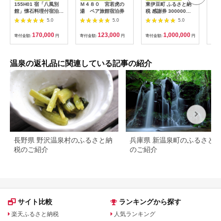
155H01 宿「八風別
Ｍ４８０ 宮若虎の
東伊豆町 ふるさと納
はぎ
館」懐石料理付宿泊ペ
湯 ペア旅館宿泊券
税 感謝券 300000円
分(1
アチケット[髙島屋選
1080 ／ 静岡県 旅行
枚)_
5.0
5.0
5.0
定品］
宿泊 食事 観光 チケッ
ト クーポン 補助 リフ
170,000
123,000
1,000,000
寄付金額:
円
寄付金額:
円
寄付金額:
円
寄付
ォーム ホテル 動物園
海鮮 みかん 金目鯛 稲
取 熱川 ギフト 土産
温泉の返礼品に関連している記事の紹介
長野県 野沢温泉村のふるさと納
兵庫県 新温泉町のふるさと
税のご紹介
のご紹介
サイト比較
ランキングから探す
楽天ふるさと納税
人気ランキング