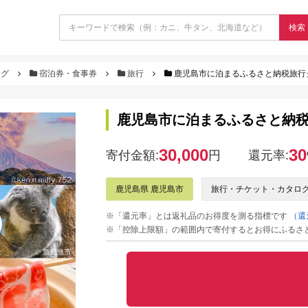
検索
ログ
宿泊券・食事券
旅行
鹿児島市に泊まるふるさと納税旅行クーポ
鹿児島市に泊まるふるさと納税旅行ク
30,000
30
寄付金額:
円
還元率:
鹿児島県 鹿児島市
旅行・チケット・カタロ
※「還元率」とは返礼品のお得度を測る指標です
（還
※「控除上限額」の範囲内で寄付するとお得にふるさ