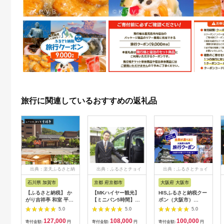
旅行に関連しているおすすめの返礼品
出典：楽天ふるさと納
出典：ふるさとチョイ
出典：ふるさとチョイ
税
ス
ス
石川県 加賀市
京都 府京都市
大阪府 大阪市
【ふるさと納税】 か
【MKハイヤー観光】
HISふるさと納税クー
がり吉祥亭 和室 平日
【ミニバン5時間】ド
ポン（大阪市）
限定 ペア宿泊券 1泊2
ライバーとめぐるとっ
30,000円分_OS039-
5.0
5.0
5.0
食付 2名 ペア 食事付
ておきの京都観光（3
0001-07
127,000
108,000
100,000
温泉 宿泊券 旅行 トラ
／21-6／20・10／1-
寄付金額:
円
寄付金額:
円
寄付金額:
円