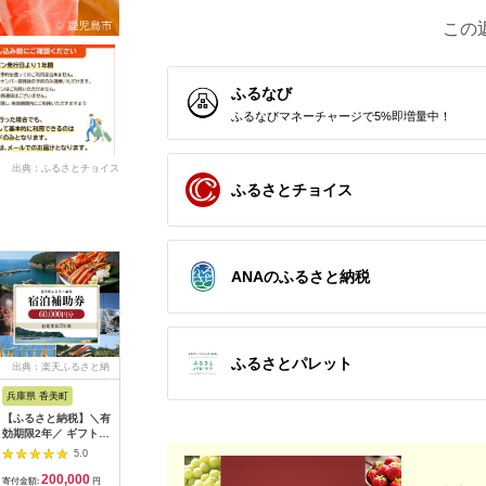
この
ふるなび
ふるなびマネーチャージで5%即増量中！
出典：ふるさとチョイス
ふるさとチョイス
ANAのふるさと納税
ふるさとパレット
出典：楽天ふるさと納
出典：楽天ふるさと納
出典：ふるラボ
出典：楽
税
税
兵庫県 香美町
栃木県 日光市
三重県 多気町
静岡県 東
【ふるさと納税】＼有
【ふるさと納税】ぐる
宿泊券 90,000円分 コ
【ふるさ
効期限2年／ ギフトに
り日光感謝券【商品券
ンランショップ・ジャ
たらコレ
も使える 宿泊補助券
1万5千円分】｜旅行
パンが監修したはじめ
ず 満喫
5.0
5.0
5.0
60,000円分 宿泊助成
券 クーポン券 お食事
てのホテル
券 （6
200,000
50,000
300,000
2
券 宿泊券 旅 トラベル
券 旅行 観光 温泉 旅
HACIENDA VISON ハ
B001／
寄付金額:
円
寄付金額:
円
寄付金額:
円
寄付金額: