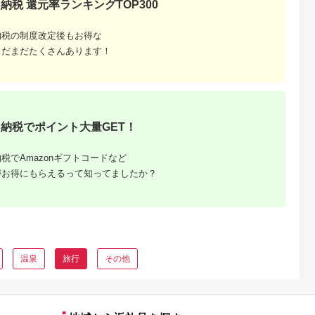
納税 還元率ランキングTOP300
旅行 国内旅行 宿泊 宿
泊施設 自然 旅館 高知
県 土佐清水市
納税の制度改定後もお得な
【R01313】
まだまだたくさんあります！
納税でポイント大量GET！
税でAmazonギフトコードなど
るさと納
がお得にもらえるって知ってましたか？
ンキング
・商品券
温泉
旅行
その他