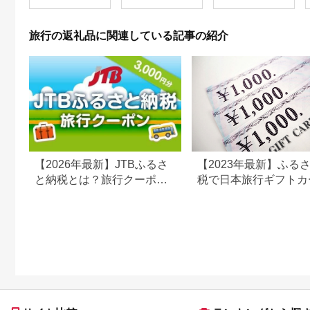
ベル 宿泊 宿泊施設 宿
11／30）
レジャー F6P-0991
旅行の返礼品に関連している記事の紹介
【2026年最新】JTBふるさ
【2023年最新】ふる
と納税とは？旅行クーポン
税で日本旅行ギフトカ
の仕組み・使い方をわかり
がまだもらえる⁉
やすく解説