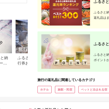
ふるさと
旅行券 兵庫県 香美町
館 ホテル カフェ レジ
シェンダ ヴィソン マ
豆町
カニ 温泉 海 観光 旅
ャー施設 地域商品券
ナーホテル ホテルチ
行 関西 ホテル 旅館
チケット 日光市
ケット ホテル宿泊券
ふるさと
宿 体験 ギフト クーポ
[0292]
宿泊チケット 宿泊券
ン 宿泊 お泊り 国内旅
旅行宿泊券 観光宿泊
返礼品は
行 但馬牛 旅館 温泉宿
券 高級 高級宿 三重県
プレゼント 贈答 母の
多気町 AI-30
日 25-09
ふるさと
ふるさと納
さと納
ふるさと納税でもらえる旅
【2026年最新】ふ
ポイント
ード
行券おすすめランキング
税 金券の返礼品ラ
【2026年最新版】還元率・
｜旅行券・食事券
旅行会社別で徹底比較
を比較
旅行の返礼品に関連しているカテゴリ
ホテル
旅館・民宿
ペットと泊まれる宿