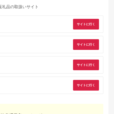
返礼品の取扱いサイト
サイトに行く
サイトに行く
サイトに行く
サイトに行く
天ふるさと納
出典：ふるラボ
出典：楽天ふるさと納
出典：さとふ
税
税
伊豆町
高知県 土佐清水市
沖縄県 糸満市
群馬県 桐生市
と納税】迷っ
あしずり温泉郷 共通
【ふるさと納税】【糸
桐生カントリークラ
！ ひがしい
宿泊クーポン券 3,000
満市】しろくまツアー
使えるゴルフ利用券
 宿泊 補助
円分 あしずり温泉郷
で利用可能なWEB旅
(4,000円相当)
5.0
5.0
5.0
5.0
千円分）
旅行券 トラベル ペア
行クーポン(6万円分）
0,000
10,000
200,000
15,000
静岡県 東伊
家族 温泉 ホテル 観光
円
寄付金額:
円
寄付金額:
円
寄付金額:
円