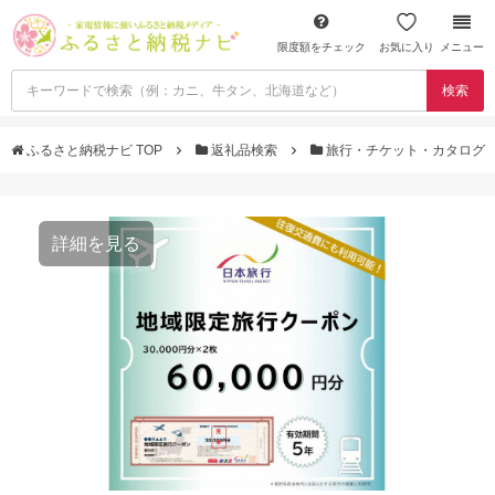
限度額をチェック
お気に入り
メニュー
検索
ふるさと納税ナビ TOP
返礼品検索
旅行・チケット・カタログ
詳細を見る