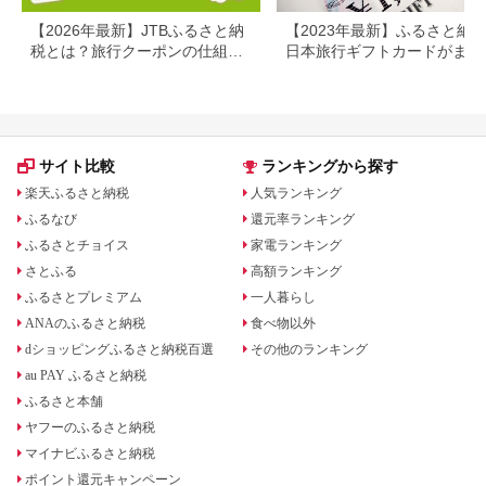
【2026年最新】JTBふるさと納
【2023年最新】ふるさと納
税とは？旅行クーポンの仕組
日本旅行ギフトカードがまだ
み・使い方をわかりやすく解説
らえる⁉
サイト比較
ランキングから探す
楽天ふるさと納税
人気ランキング
ふるなび
還元率ランキング
ふるさとチョイス
家電ランキング
さとふる
高額ランキング
ふるさとプレミアム
一人暮らし
ANAのふるさと納税
食べ物以外
dショッピングふるさと納税百選
その他のランキング
au PAY ふるさと納税
ふるさと本舗
ヤフーのふるさと納税
マイナビふるさと納税
ポイント還元キャンペーン