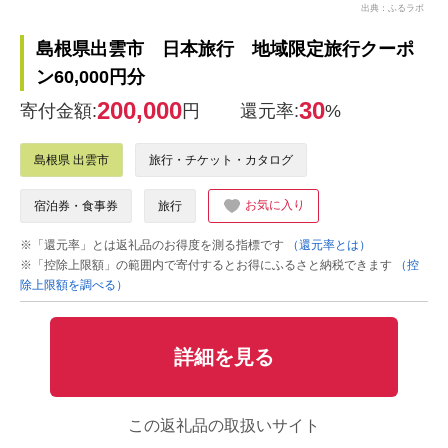
出典：ふるラボ
島根県出雲市 日本旅行 地域限定旅行クーポ
ン60,000円分
200,000
30
寄付金額:
円
還元率:
%
島根県 出雲市
旅行・チケット・カタログ
お気に入り
宿泊券・食事券
旅行
※「還元率」とは返礼品のお得度を測る指標です
（還元率とは）
※「控除上限額」の範囲内で寄付するとお得にふるさと納税できます
（控
除上限額を調べる）
詳細を見る
この返礼品の取扱いサイト