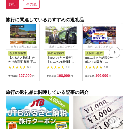
旅行
その他
旅行に関連しているおすすめの返礼品
出典：楽天ふるさと納
出典：ふるさとチョイ
出典：ふるさとチョイ
出
税
ス
ス
石川県 加賀市
京都 府京都市
大阪府 大阪市
兵
【ふるさと納税】 か
【MKハイヤー観光】
HISふるさと納税クー
【ふ
がり吉祥亭 和室 平日
【ミニバン5時間】ド
ポン（大阪市）
効期
限定 ペア宿泊券 1泊2
ライバーとめぐるとっ
30,000円分_OS039-
も使
5.0
5.0
5.0
食付 2名 ペア 食事付
ておきの京都観光（3
0001-07
60
温泉 宿泊券 旅行 トラ
／21-6／20・10／1-
券 
127,000
108,000
100,000
寄付金額:
円
寄付金額:
円
寄付金額:
円
寄付
ベル 宿泊 宿泊施設 宿
11／30）
旅行
レジャー F6P-0991
カニ
行 
宿 
旅行の返礼品に関連している記事の紹介
ン 
行 
プレ
日 2