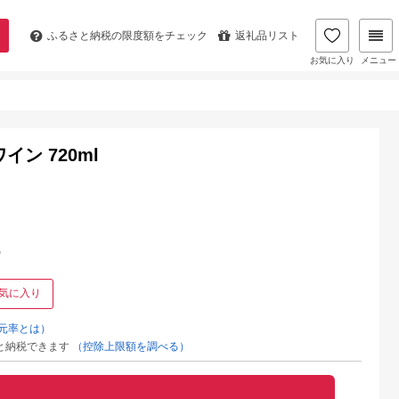
ふるさと納税の
限度額をチェック
返礼品リスト
お気に入り
メニュー
ン 720ml
%
気に入り
元率とは）
と納税できます
（控除上限額を調べる）