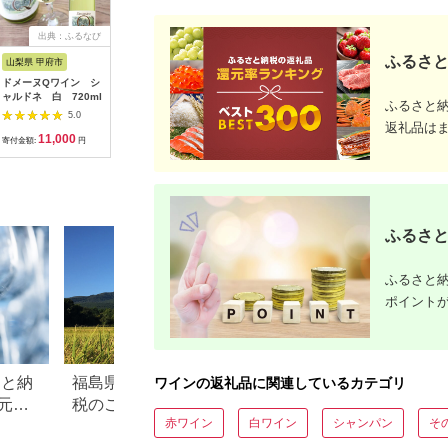
出典：ふるなび
出典：ふるなび
出典：ふるなび
出
ふるさと
山梨県 甲府市
広島県 呉市
新潟県 上越市
岩手県 滝
ドメーヌQワイン シ
ワイン kiyomi プリン
ワイン 岩の原ワイン
2026年
ャルドネ 白 720ml
ス清見 720ml 酒 みか
世界ワインコンクール
発送！Our
ふるさと
ん ワイン
金賞 マスカット・ベ
イシードル
5.0
5.0
5.0
ーリーA 飲み比べ 2本
×6本）｜
返礼品は
11,000
18,000
37,000
1
セット（赤×2本 各
ングワイ
寄付金額:
円
寄付金額:
円
寄付金額:
円
寄付金額:
720ml） 酒 ギフト ぶ
醸造所」
どう 岩の原 新潟 上越
ふるさと
ふるさと納
ポイント
さと納
福島県磐梯町のふるさと納
岩手県葛巻町のふ
ワインの返礼品に関連しているカテゴリ
元率
税のご紹介
税のご紹介
赤ワイン
白ワイン
シャンパン
そ