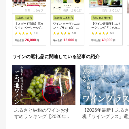
出典：ふるなび
出典：ふるなび
出典：ふるなび
広島県 三次市
福島県 二本松市
京都 府京丹波町
【スピード発送】三次
ワイン ソーヴィニヨ
【ワイン定期便】スパ
ワイン ベーリーAヴァ
ン・ブラン（白）
ークリング「てぐみ」
インヤード3本
720ml×1本【ふくし
3カ月 定期便 丹波ワ
5.0
5.0
5.0
[APAZ031] ワイン
ま農家の夢ワイン株式
イン [047SJ001R]
26,000
12,000
49,000
会社】
寄付金額:
円
寄付金額:
円
寄付金額:
円
ワインの返礼品に関連している記事の紹介
ふるさと納税のワインおす
【2026年最新】ふる
すめランキング【2026年最
税「ワイングラス」還
新版】
ランキング