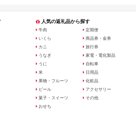
す
人気の返礼品から探す
牛肉
定期便
いくら
商品券・金券
カニ
旅行券
うなぎ
家電・電化製品
うに
自転車
米
日用品
果物・フルーツ
化粧品
ビール
アクセサリー
菓子・スイーツ
その他
おせち