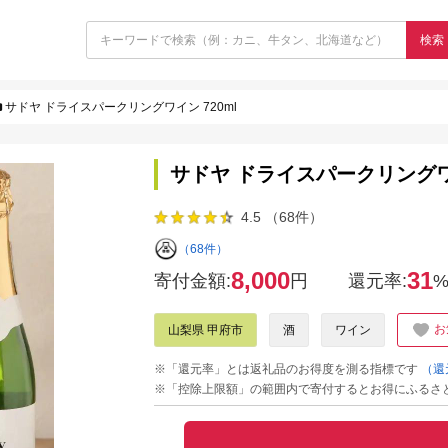
検索
サドヤ ドライスパークリングワイン 720ml
サドヤ ドライスパークリングワイ
4.5 （68件）
（68件）
8,000
31
寄付金額:
円
還元率:
お
山梨県 甲府市
酒
ワイン
※「還元率」とは返礼品のお得度を測る指標です
（還
※「控除上限額」の範囲内で寄付するとお得にふるさ