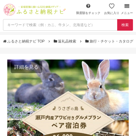
限度額をチェック
お気に入り
メニュー
検索
ふるさと納税ナビ TOP
返礼品検索
旅行・チケット・カタログ
詳細を見る