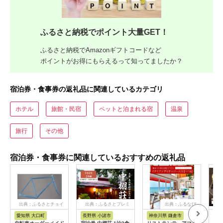
ふるさと納税でポイント大量GET！
ふるさと納税でAmazonギフトコードなど
ポイントがお得にもらえるって知ってましたか？
宿泊券・食事券の返礼品に関連しているカテゴリ
ホテル
旅館・民宿
ペットと泊まれる宿
温泉
旅行
その他
宿泊券・食事券に関連しているおすすめの返礼品
出典：ふるさとチョイ
出典：ふるさとプレミ
出典：ふるなび
ス
アム
愛知県 大口町
長野県 小諸市
神奈川県 鎌倉市
京