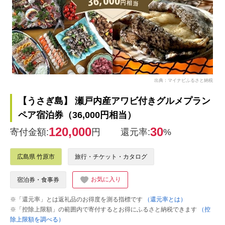
出典：マイナビふるさと納税
【うさぎ島】 瀬戸内産アワビ付きグルメプラン
ペア宿泊券（36,000円相当）
120,000
30
寄付金額:
円
還元率:
%
広島県 竹原市
旅行・チケット・カタログ
お気に入り
宿泊券・食事券
※「還元率」とは返礼品のお得度を測る指標です
（還元率とは）
※「控除上限額」の範囲内で寄付するとお得にふるさと納税できます
（控
除上限額を調べる）