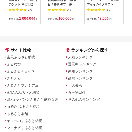
自転車オーダーメイド
宿泊券 中棚荘 1泊2食
リストランテ アマル
専門
チケット 30万円分
付 2名様 ギフト券 チ
フィイのイタリアンデ
菜と
【1360365】
ケット 券 宿泊 旅行
ィナーコースA ペア
池】
5.0
5.0
5.0
温泉 食事
券
鳥コ
064
1,000,000
160,000
48,000
寄付金額:
円
寄付金額:
円
寄付金額:
円
寄付
サイト比較
ランキングから探す
楽天ふるさと納税
人気ランキング
ふるなび
還元率ランキング
ふるさとチョイス
家電ランキング
さとふる
高額ランキング
ふるさとプレミアム
一人暮らし
ANAのふるさと納税
食べ物以外
dショッピングふるさと納税百選
その他のランキング
au PAY ふるさと納税
ふるさと本舗
ヤフーのふるさと納税
マイナビふるさと納税