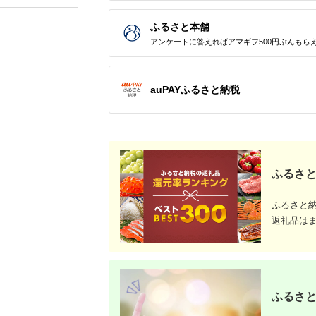
観光 レジャー チケッ
ア 夫婦 カップル 送料
復興 北陸
ト 登山 トレッキング
無料[MFA002]
アルペンルート 山岳
ふるさと本舗
観光 立山観光 立山黒
アンケートに答えればアマギフ500円ぶんもら
部観光 F6T-778
auPAYふるさと納税
ふるさと
ふるさと
返礼品は
ふるさと