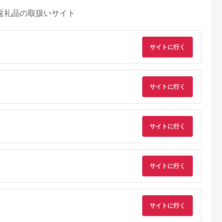
返礼品の取扱いサイト
サイトに行く
サイトに行く
サイトに行く
サイトに行く
るさとチョイ
出典：ふるなび
出典：ふるさとチョイ
出典：ふるさとパレ
ス
ス
沢市
栃木県 那須町
群馬県 長野原町
東京都新宿区
TOKYO オー
四季の宿 こよみ 宿泊
北軽井沢・八ッ場ダム
テジョンデお食事券
トアップお仕
利用券 30,000円｜宿
周辺ほか町内各所で利
(3,000円分)
,000円相当
泊 旅行 チケット 宿泊
用可能な長野原町ふる
サイトに行く
5.0
5.0
5.0
5.0
 加賀百万石
券 旅行券 観光 国内旅
さと感謝券（3,000円
17,000
100,000
10,000
10,000
石 北陸 北陸
行 那須 栃木県 那須町
分）
円
寄付金額:
円
寄付金額:
円
寄付金額:
円