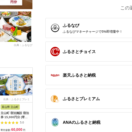
この
ふるなび
ふるなびマネーチャージで5%即増量中！
出典：ふるなび
ふるさとチョイス
楽天ふるさと納税
ふるさとプレミアム
出典：ふるさとプレミ
出典：ふるなび
出典：ふるさとチョイ
出典：ふ
アム
ス
富山県 立山町
岐阜県 土岐市
京都 府京都市
石川県 金
立山町 宿泊施設 宿泊
うなぎ横綱 名物 ひつ
【御池クリニック】が
FABRIC 
券 15,000円分 (寄附
まぶし ペア お食事券
んドック PETベーシ
ダーセッ
額 60,000円) 宿泊チ
/ 鰻 ご飯 チケット 旅
ックコース受診チケッ
立て券 95
ANAのふるさと納税
5.0
5.0
5.0
ケット 宿泊 宿 山小屋
行 お出かけ うなぎ 食
ト
石川 金沢
60,000
28,000
320,000
3
山荘 ホテル 旅 旅行
事 ランチ ディナー ペ
加賀 百万
寄付金額:
円
寄付金額:
円
寄付金額:
円
寄付金額: