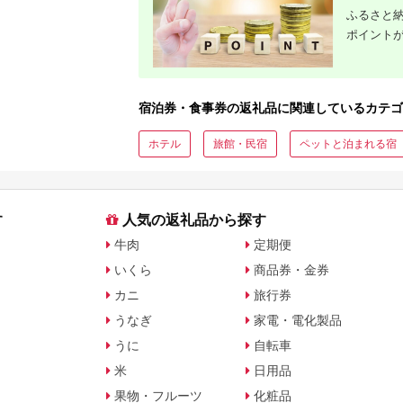
ふるさと納
ポイント
宿泊券・食事券の返礼品に関連しているカテゴ
ホテル
旅館・民宿
ペットと泊まれる宿
す
人気の返礼品から探す
牛肉
定期便
いくら
商品券・金券
カニ
旅行券
うなぎ
家電・電化製品
うに
自転車
米
日用品
果物・フルーツ
化粧品