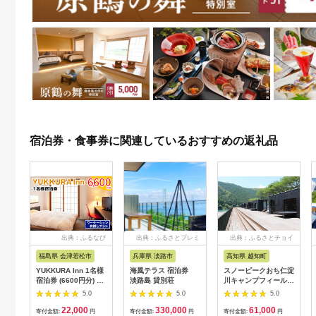
宿泊券・食事券に関連しているおすすめの返礼品
出典：ふるなび
出典：ふるさとプレミ
出典：ふるさとチョイ
アム
ス
福島県 会津若松市
兵庫県 淡路市
高知県 越知町
YUKKURA Inn 1名様
海風テラス 宿泊券
スノーピークおち仁淀
宿泊券 (6600円分) ワ
淡路島 貸別荘
川キャンプフィールド
ーケーションお試しプ
「住箱-jyubako-」ペ
5.0
5.0
5.0
ラン｜東北 福島県 会
ア宿泊チケット
22,000
330,000
61,000
津若松市 東山温泉 旅
寄付金額:
円
寄付金額:
円
寄付金額:
円