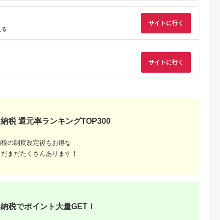
支援
〔G-27〕
サイトに行く
える
サイトに行く
納税 還元率ランキングTOP300
納税の制度改定後もお得な
まだまだたくさんあります！
納税でポイント大量GET！