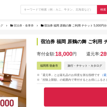
検索
ログ
宿泊券・食事券
宿泊券 福岡 原鶴の舞 ご利用 チケット 5,000円分
宿泊券 福岡 原鶴の舞 ご利用 チ
18,000
28
寄付金額:
円
還元率:
福岡県 朝倉市
旅行・チケット・カタログ
※「還元率」とは返礼品のお得度を測る指標です
（還
※「控除上限額」の範囲内で寄付するとお得にふるさ