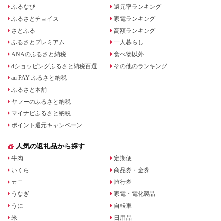
ふるなび
還元率ランキング
ふるさとチョイス
家電ランキング
さとふる
高額ランキング
ふるさとプレミアム
一人暮らし
ANAのふるさと納税
食べ物以外
dショッピングふるさと納税百選
その他のランキング
au PAY ふるさと納税
ふるさと本舗
ヤフーのふるさと納税
マイナビふるさと納税
ポイント還元キャンペーン
人気の返礼品から探す
牛肉
定期便
いくら
商品券・金券
カニ
旅行券
うなぎ
家電・電化製品
うに
自転車
米
日用品