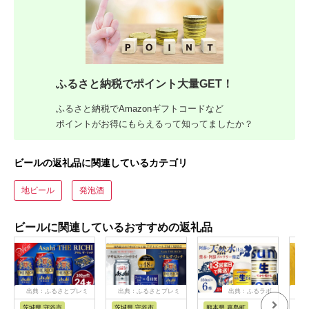
ふるさと納税でポイント大量GET！
ふるさと納税でAmazonギフトコードなど
ポイントがお得にもらえるって知ってましたか？
ビールの返礼品に関連しているカテゴリ
地ビール
発泡酒
ビールに関連しているおすすめの返礼品
出典：ふるさとプレミ
出典：ふるさとプレミ
出典：ふるラボ
出
アム
アム
茨城県 守谷市
茨城県 守谷市
熊本県 嘉島町
熊