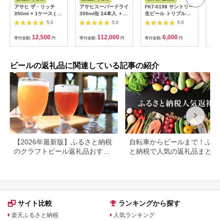
アサヒ ザ・リッチ
アサヒスーパードライ
FK7-0198 サントリー
“九
350ml × 1ケース ( 24
350ml缶 24本入 ＋
生ビール トリプル生
べ 
本 ) | アサヒビール 酒
アサヒ ザ・リッチ
350ml ×6缶入り 熊本
ル 4
5.0
5.0
5.0
発泡酒 新ジャンル 第
350ml缶 24本入 3ヶ
県 嘉島町 ビール サン
24
3のビール ザリッチ
月に1回×4回便（定期
生
荷予
12,500
112,000
6,000
寄付金額:
円
寄付金額:
円
寄付金額:
円
寄付
ギフト 内祝い 茨城県
便） 発泡酒 新ジャン
阿蘇
守谷市 酒のみらい
ル 第3のビール
プレ
mirai
ザ・
ツ 
ビールの返礼品に関連している記事の紹介
アル
船町
モル
【2026年最新版】ふるさと納税
自転車からビールまで！ふる
のクラフトビール返礼品おすす
と納税で人気の返礼品まとめ
めランキング｜還元率で比較
サイト比較
ランキングから探す
楽天ふるさと納税
人気ランキング