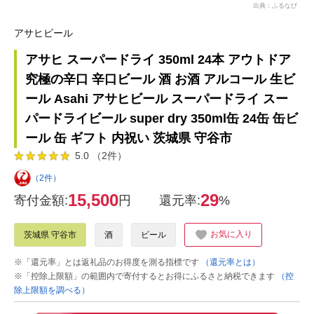
出典：ふるなび
アサヒビール
アサヒ スーパードライ 350ml 24本 アウトドア
究極の辛口 辛口ビール 酒 お酒 アルコール 生ビ
ール Asahi アサヒビール スーパードライ スー
パードライビール super dry 350ml缶 24缶 缶ビ
ール 缶 ギフト 内祝い 茨城県 守谷市
5.0 （2件）
（2件）
15,500
29
寄付金額:
円
還元率:
%
お気に入り
茨城県 守谷市
酒
ビール
※「還元率」とは返礼品のお得度を測る指標です
（還元率とは）
※「控除上限額」の範囲内で寄付するとお得にふるさと納税できます
（控
除上限額を調べる）