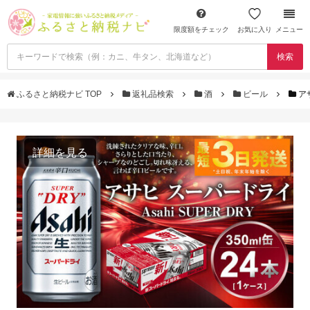
限度額をチェック
お気に入り
メニュー
検索
ふるさと納税ナビ TOP
返礼品検索
酒
ビール
ア
詳細を見る