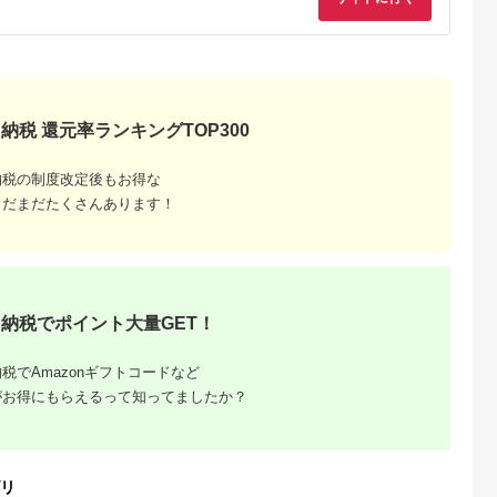
るさとチョイ
出典：ふるさとチョイ
出典：ふるさとプレミ
出典：ふるさとチョ
ス
ス
アム
城市
群馬県 長野原町
秋田県 にかほ市
静岡県 島田市
付】ゴルフク
北軽井沢・八ッ場ダム
全日 さんねむ温泉 ペ
[№5695-0585]島田
補助券
周辺ほか町内各所で利
ア宿泊券[2名:1泊朝食
総合スポーツセンタ
_GI-
用可能な長野原町ふる
付・スタンダードツイ
利用回数券12枚綴り
納税 還元率ランキングTOP300
5.0
5.0
5.0
5.0
都城市) ゴルフ
さと感謝券（3,000円
ン] 旅行券 チケット
（プールorトレーニ
,000,000
10,000
51,000
14,000
ブ ダンロ
分）
グ室)
円
寄付金額:
円
寄付金額:
円
寄付金額:
円
シオ スリク
納税の制度改定後もお得な
ーブランド
まだまだたくさんあります！
購入補助券
ドライバー
ェイウッド
ド ウエッ
デル
納税でポイント大量GET！
税でAmazonギフトコードなど
がお得にもらえるって知ってましたか？
リ