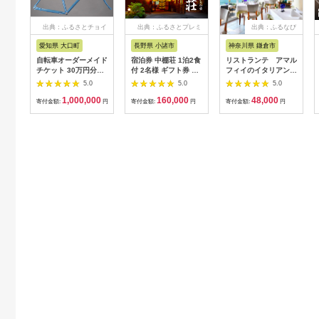
出典：ふるさとチョイ
出典：ふるさとプレミ
出典：ふるなび
ス
アム
愛知県 大口町
長野県 小諸市
神奈川県 鎌倉市
自転車オーダーメイド
宿泊券 中棚荘 1泊2食
リストランテ アマル
チケット 30万円分
付 2名様 ギフト券 チ
フィイのイタリアンデ
【1360365】
ケット 券 宿泊 旅行
ィナーコースA ペア
5.0
5.0
5.0
温泉 食事
券
1,000,000
160,000
48,000
寄付金額:
円
寄付金額:
円
寄付金額:
円