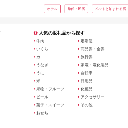
ホテル
旅館・民宿
ペットと泊まれる宿
す
人気の返礼品から探す
牛肉
定期便
いくら
商品券・金券
カニ
旅行券
うなぎ
家電・電化製品
うに
自転車
米
日用品
果物・フルーツ
化粧品
ビール
アクセサリー
菓子・スイーツ
その他
おせち