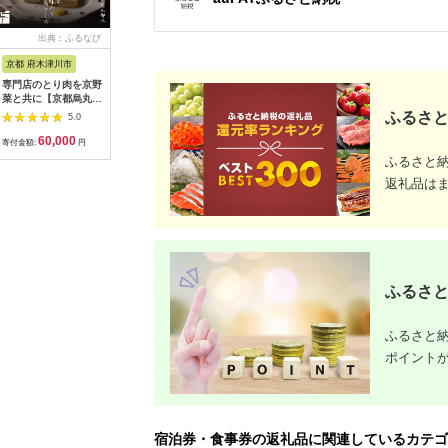
出典：ふるなび
出典：ふるなび
出典：ふるなび
出典：ふ
京都 府木津川市
長崎県
埼玉県 飯能市
宮崎県 都
専門店のとり肉を京野
界 雲仙 ふるさと納
【BlueTarp】ランチ
【先行受
菜と共に【京都烏丸御
税宿泊ギフト券
お食事券(ペア) チケッ
ラブ購入
池】で味わう2名様焼
（15,000円）【星野
ト HNNC001
300,000円
ふるさと
5.0
5.0
5.0
鳥コースお食事券
リゾート】
C701_(
60,000
50,000
14,000
1
064-15
ゴルフクラ
寄付金額:
円
寄付金額:
円
寄付金額:
円
寄付金額:
ップ ゼク
ふるさと
ソン クリ
返礼品は
チケット 
アイアン 
フェアウ
ハイブリッ
ジ 最新モ
ふるさと
ふるさと納
ポイント
宿泊券・食事券の返礼品に関連しているカテゴ