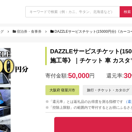
検索
ログ
宿泊券・食事券
DAZZLEサービスチケット(15000円分)《カーコーティ
DAZZLEサービスチケット(1
施工等》｜チケット 車 カスタマ
50,000
30
寄付金額:
円
還元率:
大阪府 寝屋川市
旅行・チケット・カタログ
※「還元率」とは返礼品のお得度を測る指標です
（還
※「控除上限額」の範囲内で寄付するとお得にふるさ