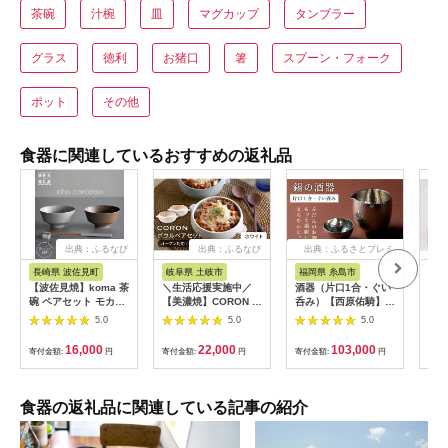
茶碗
汁椀
皿
マグカップ
タンブラー
グラス
徳利
お猪口
箸
スプーン・フォーク
ポット
その他
食器に関連しているおすすめの返礼品
出典：ふるなび
出典：ふるなび
出典：ふるさとプレミ
アム
長崎県 波佐見町
岐阜県 土岐市
福岡県 糸島市
岐
【波佐見焼】koma 茶
＼生活応援実施中／
酒器（片口1合・ぐい
飲み
碗 ペアセット モカブ
【美濃焼】CORON ボ
呑み）【西原佑騎】
変わ
ラウン・グレージュ
ウル（フタ付き） ペ
【いとしまごころ】
懐か
5.0
5.0
5.0
食器 皿 【永峰製磁】
アセット ホワイト＆
[AFZ005] 冷酒 酒器
ラス
【eiho】 [RA67] 波佐
ホワイト【伸光窯】食
錫 ぐいのみ ぐい飲み
和転
16,000
22,000
103,000
寄付金額:
円
寄付金額:
円
寄付金額:
円
寄付
見焼
器 耐熱皿 鉢 グラタン
ぐい呑み おちょこ 保
皿 スープボウル サラ
冷
ダボウル おひつ 蓋付
き 白 陶器 土物 写真
食器の返礼品に関連している記事の紹介
映え カフェ風 シンプ
ル おしゃれ レンジ対
応 食洗機対応 送料無