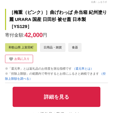
出典：ふるラボ
［梅重（ピンク）］曲げわっぱ 弁当箱 紀州塗り
麗 URARA 国産 日田杉 被せ蓋 日本製
［YS129］
42,000
寄付金額:
円
和歌山県 上富田町
日用品・雑貨
食器
お気に入り
※「還元率」とは返礼品のお得度を測る指標です
（還元率とは）
※「控除上限額」の範囲内で寄付するとお得にふるさと納税できます
（控
除上限額を調べる）
詳細を見る