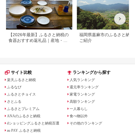
料 蒸し物 蒸し器 スチ
ーマー [MAQ020]
【2026年最新】ふるさと納税の
福岡県嘉麻市のふるさと納税
食器おすすめ返礼品｜産地・寄
ご紹介
付額別に選び方も解説
サイト比較
ランキングから探す
楽天ふるさと納税
人気ランキング
ふるなび
還元率ランキング
ふるさとチョイス
家電ランキング
さとふる
高額ランキング
ふるさとプレミアム
一人暮らし
ANAのふるさと納税
食べ物以外
dショッピングふるさと納税百選
その他のランキング
au PAY ふるさと納税