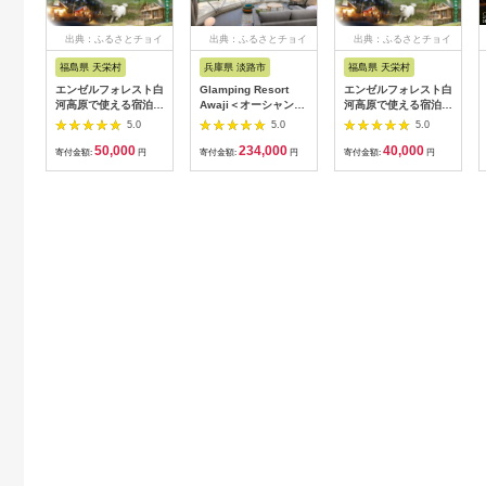
出典：ふるさとチョイ
出典：ふるさとチョイ
出典：ふるさとチョイ
ス
ス
ス
福島県 天栄村
兵庫県 淡路市
福島県 天栄村
エンゼルフォレスト白
Glamping Resort
エンゼルフォレスト白
河高原で使える宿泊ク
Awaji＜オーシャンテ
河高原で使える宿泊ク
ーポン券（15000円相
ラス＞素泊まりプラン
ーポン券（12,000円
5.0
5.0
5.0
当） ペット コテージ
宿泊券
相当） F21T-097
50,000
234,000
40,000
サウナ グランピング
寄付金額:
円
寄付金額:
円
寄付金額:
円
キャンプ スパ ドッグ
ラン F21T-098