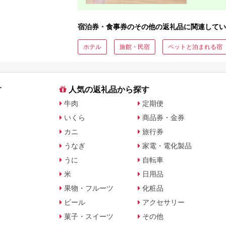
宿泊券・食事券のその他の返礼品に関連してい
ホテル
旅館・民宿
ペットと泊まれる宿
す
人気の返礼品から探す
牛肉
定期便
いくら
商品券・金券
カニ
旅行券
うなぎ
家電・電化製品
うに
自転車
米
日用品
果物・フルーツ
化粧品
ビール
アクセサリー
菓子・スイーツ
その他