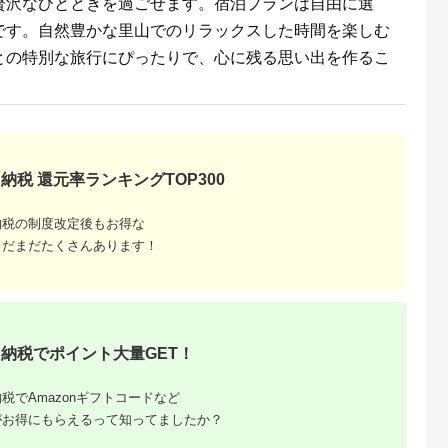
贅沢なひとときを過ごせます。宿泊プランは自由に選
です。自然豊かな里山でのリラックスした時間を楽しむ
るさとチョイ
出典：ふるさとチョイ
出典：ふるさとチョイ
出典：ふるさとチョ
ス
ス
ス
との特別な旅行にぴったりで、心に残る思い出を作るこ
津市
福島県 天栄村
山梨県 富士河口湖町
福岡県 糸島市
E KANAYA
エンゼルフォレスト白
【PICA富士西湖／
LASPARK RESORT
の新鮮食材を
河高原で使える宿泊ク
PICA Fujiyama（共
割引クーポン券
1泊2食付ペア
ーポン券（9,000円相
通）】30,000円宿泊
（10,000円相当） 糸
4.5
4.5
3.0
平日限定）
当） F21T-096
補助券
島市 / Wiリゾート株
93,000
30,000
100,000
36,000
チケット おす
式会社 [ADL001] 割引
円
寄付金額:
円
寄付金額:
円
寄付金額:
円
2食 ペア 2人
券 34000円 3万4千
ージ 旅行 観
納税 還元率ランキングTOP300
 バーベキュー
あわび ステ
地消 オーシ
納税の制度改定後もお得な
 コテージ
 家族 ファミ
まだまだたくさんあります！
プル ペット
ラン 猫 海
 上質 千葉県
谷 房総
納税でポイント大量GET！
税でAmazonギフトコードなど
がお得にもらえるって知ってましたか？