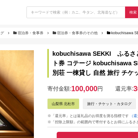
検索
ログ
宿泊券・食事券
宿泊券・食事券のその他
kobuchisawa SEKKI ふるさと納
kobuchisawa SEKKI ふ
ト券 コテージ kobuchisawa 
別荘 一棟貸し 自然 旅行 チケ
100,000
3
寄付金額:
円
還元率:
山梨県 北杜市
旅行・チケット・カタログ
※「還元率」とは返礼品のお得度を測る指標です
（還
※「控除上限額」の範囲内で寄付するとお得にふるさ