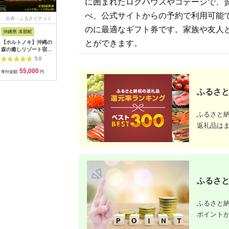
に囲まれたログハウスやコテージで、
べ、公式サイトからの予約で利用可能
出典：ふるさとチョイ
出典：ふるさとチョイ
出典：ふるさとチョイ
出典：ふ
ス
ス
ス
のに最適なギフト券です。家族や友人
沖縄県 本部町
香川県 観音寺市
山梨県 北杜市
千葉県 富
とができます。
【ホルトノキ】沖縄の
【土･日･祝日前･祝
八ヶ岳高原リゾート
BAYSID
森の癒しリゾート宿泊
日】ゲストハウス
施設利用券15,000
地産地消
補助券（１万５千円
ONE宿泊券 3名様1
円 コテージ リゾー
BBQで♪
5.0
5.0
4.8
分：５千円券３枚）
泊
ト 施設 利用券
宿泊券（
55,000
147,000
50,000
1
15,000円分 チケット
宿泊 券 
寄付金額:
円
寄付金額:
円
寄付金額:
円
寄付金額:
八ヶ岳 北杜市 宿泊 体
すめ 1泊 
験
平日 コテ
ふるさと
光 BBQ
伊勢海老 
ーキ 地産
ふるさと
ャンビュー
旅行 観光
返礼品は
リー カッ
犬 ドッグ
夕陽 夕日
富津市 金
ふるさと
ふるさと納
ポイント