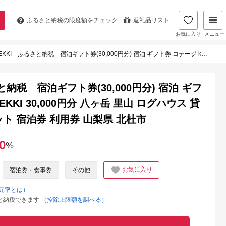
ふるさと納税の
限度額をチェック
返礼品リスト
お気に入り
メニュー
税 宿泊ギフト券(30,000円分) 宿泊 ギフト券 コテージ kobuchisawa SEKKI 30,000円分 八ヶ岳 里山 ログハウス 貸別荘 一棟貸し 自然 旅行 チケット 宿泊券 利用券 山梨県 北杜市
るさと納税 宿泊ギフト券(30,000円分) 宿泊 ギフ
SEKKI 30,000円分 八ヶ岳 里山 ログハウス 貸
ット 宿泊券 利用券 山梨県 北杜市
0
%
お気に入り
宿泊券・食事券
その他
元率とは）
と納税できます
（控除上限額を調べる）