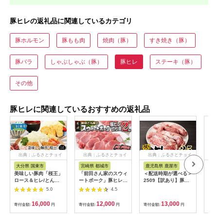
豚ヒレの返礼品に関連しているカテゴリ
豚ホルモン
豚もも肉
焼肉（豚）
すき焼き（豚）
豚バラ
しゃぶしゃぶ（豚）
豚ヒレ
ステーキ（豚）
その他
豚ヒレに関連しているおすすめの返礼品
出典：ふるさとチョイ
出典：ふるさとチョイ
出典：ふるさとチョイ
出
ス
ス
ス
大分県 国東市
宮崎県 都城市
鹿児島県 鹿屋市
北
美味しい豚肉「桜王」
「前田さん家のスウィ
＜配送時期が選べる＞
【ふ
ロース＆ヒレ/とんか
ートポーク」豚ヒレ切
2509【訳あり】豚ヒ
北海
つ用1.8kg・通
り身2kg_12-8903_
レ 2.5kg KN079-
肉）
5.0
4.5
_29309A
(都城市) スウィートポ
010
13
ーク ヒレ切り身
ネ
16,000
12,000
13,000
寄付金額:
円
寄付金額:
円
寄付金額:
円
寄付
500g×4 豚ヒレ ステ
土地
ーキ トンカツ
大 