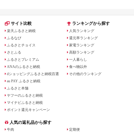
ロッ
ー
旨味
サイト比較
ランキングから探す
楽天ふるさと納税
人気ランキング
ふるなび
還元率ランキング
ふるさとチョイス
家電ランキング
さとふる
高額ランキング
ふるさとプレミアム
一人暮らし
ANAのふるさと納税
食べ物以外
dショッピングふるさと納税百選
その他のランキング
au PAY ふるさと納税
ふるさと本舗
ヤフーのふるさと納税
マイナビふるさと納税
ポイント還元キャンペーン
人気の返礼品から探す
牛肉
定期便