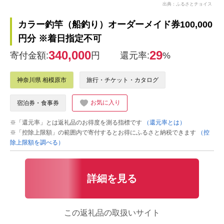
出典：ふるさとチョイス
カラー釣竿（船釣り）オーダーメイド券100,000
円分 ※着日指定不可
340,000
29
寄付金額:
円
還元率:
%
神奈川県 相模原市
旅行・チケット・カタログ
お気に入り
宿泊券・食事券
※「還元率」とは返礼品のお得度を測る指標です
（還元率とは）
※「控除上限額」の範囲内で寄付するとお得にふるさと納税できます
（控
除上限額を調べる）
詳細を見る
この返礼品の取扱いサイト