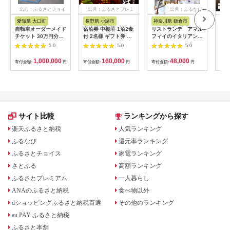
出典：ふるさとチョイ
出典：ふるさとプレミ
出典：ふるなび
ス
アム
愛知県 大口町
長野県 小諸市
神奈川県 鎌倉市
京
自転車オーダーメイド
宿泊券 中棚荘 1泊2食
リストランテ アマル
専門
チケット 30万円分
付 2名様 ギフト券 チ
フィイのイタリアンデ
菜と
【1360365】
ケット 券 宿泊 旅行
ィナーコースA ペア
池】
5.0
5.0
5.0
温泉 食事
券
鳥コ
064
1,000,000
160,000
48,000
寄付金額:
円
寄付金額:
円
寄付金額:
円
寄付
サイト比較
ランキングから探す
楽天ふるさと納税
人気ランキング
ふるなび
還元率ランキング
ふるさとチョイス
家電ランキング
さとふる
高額ランキング
ふるさとプレミアム
一人暮らし
ANAのふるさと納税
食べ物以外
dショッピングふるさと納税百選
その他のランキング
au PAY ふるさと納税
ふるさと本舗