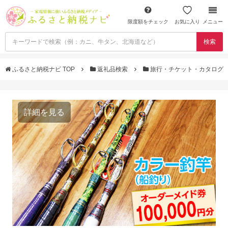
限度額をチェック
お気に入り
メニュー
検索
ふるさと納税ナビ TOP
返礼品検索
旅行・チケット・カタログ
詳細を見る