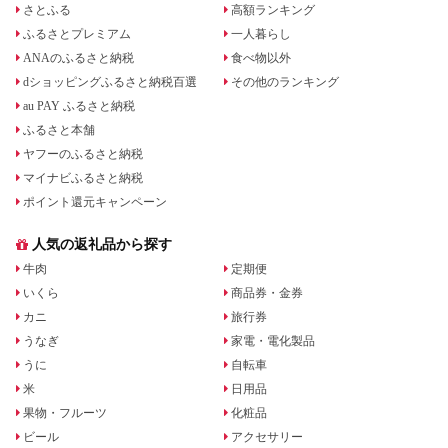
さとふる
高額ランキング
ふるさとプレミアム
一人暮らし
ANAのふるさと納税
食べ物以外
dショッピングふるさと納税百選
その他のランキング
au PAY ふるさと納税
ふるさと本舗
ヤフーのふるさと納税
マイナビふるさと納税
ポイント還元キャンペーン
人気の返礼品から探す
牛肉
定期便
いくら
商品券・金券
カニ
旅行券
うなぎ
家電・電化製品
うに
自転車
米
日用品
果物・フルーツ
化粧品
ビール
アクセサリー