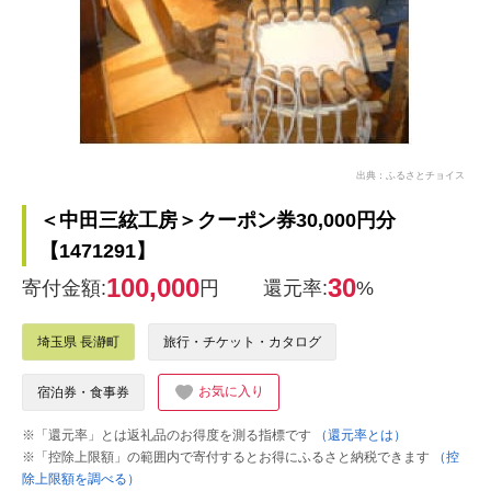
出典：ふるさとチョイス
＜中田三絃工房＞クーポン券30,000円分
【1471291】
100,000
30
寄付金額:
円
還元率:
%
埼玉県 長瀞町
旅行・チケット・カタログ
お気に入り
宿泊券・食事券
※「還元率」とは返礼品のお得度を測る指標です
（還元率とは）
※「控除上限額」の範囲内で寄付するとお得にふるさと納税できます
（控
除上限額を調べる）