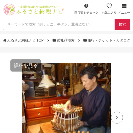
限度額をチェック
お気に入り
メニュー
検索
ふるさと納税ナビ TOP
返礼品検索
旅行・チケット・カタログ
詳細を見る