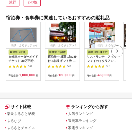
旅行
その他
宿泊券・食事券に関連しているおすすめの返礼品
出典：ふるさとチョイ
出典：ふるさとプレミ
出典：ふるなび
ス
アム
愛知県 大口町
長野県 小諸市
神奈川県 鎌倉市
京
自転車オーダーメイド
宿泊券 中棚荘 1泊2食
リストランテ アマル
専門
チケット 30万円分
付 2名様 ギフト券 チ
フィイのイタリアンデ
菜と
【1360365】
ケット 券 宿泊 旅行
ィナーコースA ペア
池】
5.0
5.0
5.0
温泉 食事
券
鳥コ
064
1,000,000
160,000
48,000
寄付金額:
円
寄付金額:
円
寄付金額:
円
寄付
サイト比較
ランキングから探す
楽天ふるさと納税
人気ランキング
ふるなび
還元率ランキング
ふるさとチョイス
家電ランキング