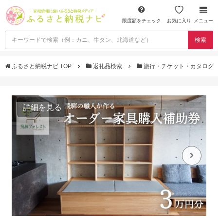
限度額をチェック
お気に入り
メニュー
検索
ふるさと納税ナビ TOP
返礼品検索
旅行・チケット・カタログ
詳細を見る