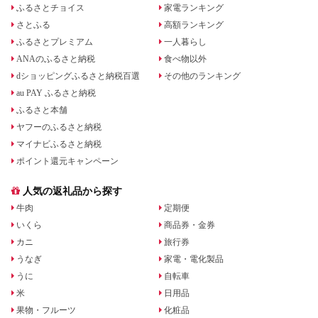
ふるさとチョイス
家電ランキング
さとふる
高額ランキング
ふるさとプレミアム
一人暮らし
ANAのふるさと納税
食べ物以外
dショッピングふるさと納税百選
その他のランキング
au PAY ふるさと納税
ふるさと本舗
ヤフーのふるさと納税
マイナビふるさと納税
ポイント還元キャンペーン
人気の返礼品から探す
牛肉
定期便
いくら
商品券・金券
カニ
旅行券
うなぎ
家電・電化製品
うに
自転車
米
日用品
果物・フルーツ
化粧品