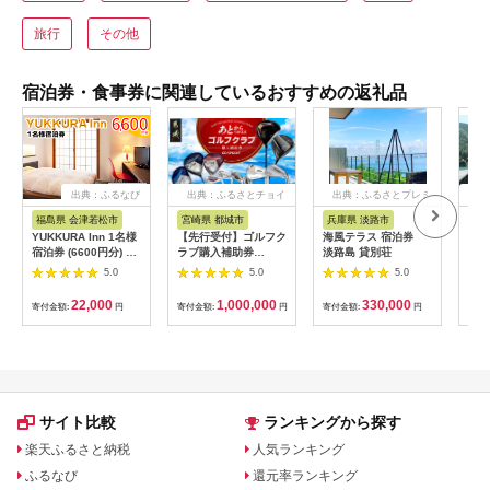
旅行
その他
宿泊券・食事券に関連しているおすすめの返礼品
出典：ふるなび
出典：ふるさとチョイ
出典：ふるさとプレミ
出
ス
アム
福島県 会津若松市
宮崎県 都城市
兵庫県 淡路市
高
YUKKURA Inn 1名様
【先行受付】ゴルフク
海風テラス 宿泊券
スノ
宿泊券 (6600円分) ワ
ラブ購入補助券
淡路島 貸別荘
川キ
ーケーションお試しプ
300,000円_GI-
「住
5.0
5.0
5.0
ラン｜東北 福島県 会
C701_(都城市) ゴルフ
ア宿
津若松市 東山温泉 旅
ゴルフクラブ ダンロ
22,000
1,000,000
330,000
寄付金額:
円
寄付金額:
円
寄付金額:
円
寄付
行 クーポン 利用券
ップ ゼクシオ スリク
[0800]
ソン クリーブランド
チケット 購入補助券
アイアン ドライバー
フェアウェイウッド
ハイブリッド ウエッ
ジ 最新モデル
サイト比較
ランキングから探す
楽天ふるさと納税
人気ランキング
ふるなび
還元率ランキング