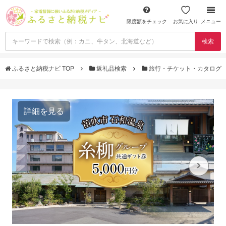
限度額をチェック
お気に入り
メニュー
検索
ふるさと納税ナビ TOP
返礼品検索
旅行・チケット・カタログ
詳細を見る