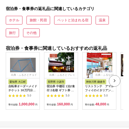
宿泊券・食事券の返礼品に関連しているカテゴリ
ホテル
旅館・民宿
ペットと泊まれる宿
温泉
旅行
その他
宿泊券・食事券に関連しているおすすめの返礼品
出典：ふるさとチョイ
出典：ふるさとプレミ
出典：ふるなび
ス
アム
愛知県 大口町
長野県 小諸市
神奈川県 鎌倉市
京
自転車オーダーメイド
宿泊券 中棚荘 1泊2食
リストランテ アマル
専門
チケット 30万円分
付 2名様 ギフト券 チ
フィイのイタリアンデ
菜と
【1360365】
ケット 券 宿泊 旅行
ィナーコースA ペア
池】
5.0
5.0
5.0
温泉 食事
券
鳥コ
064
1,000,000
160,000
48,000
寄付金額:
円
寄付金額:
円
寄付金額:
円
寄付