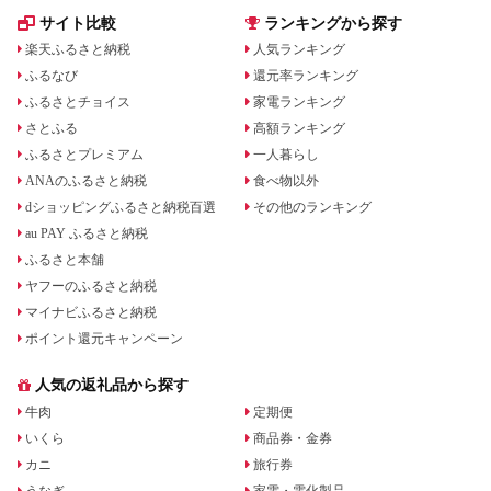
サイト比較
ランキングから探す
楽天ふるさと納税
人気ランキング
ふるなび
還元率ランキング
ふるさとチョイス
家電ランキング
さとふる
高額ランキング
ふるさとプレミアム
一人暮らし
ANAのふるさと納税
食べ物以外
dショッピングふるさと納税百選
その他のランキング
au PAY ふるさと納税
ふるさと本舗
ヤフーのふるさと納税
マイナビふるさと納税
ポイント還元キャンペーン
人気の返礼品から探す
牛肉
定期便
いくら
商品券・金券
カニ
旅行券
うなぎ
家電・電化製品