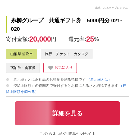
出典：ふるさとプレミアム
糸柳グループ 共通ギフト券 5000円分 021-
020
20,000
25
寄付金額:
円
還元率:
%
山梨県 笛吹市
旅行・チケット・カタログ
お気に入り
宿泊券・食事券
※「還元率」とは返礼品のお得度を測る指標です
（還元率とは）
※「控除上限額」の範囲内で寄付するとお得にふるさと納税できます
（控
除上限額を調べる）
詳細を見る
この返礼品の取扱いサイト