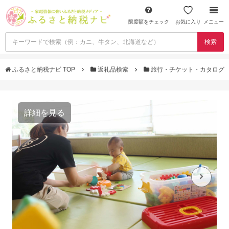
限度額をチェック
お気に入り
メニュー
検索
ふるさと納税ナビ TOP
返礼品検索
旅行・チケット・カタログ
詳細を見る