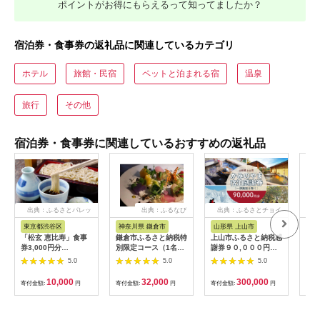
ポイントがお得にもらえるって知ってましたか？
宿泊券・食事券の返礼品に関連しているカテゴリ
ホテル
旅館・民宿
ペットと泊まれる宿
温泉
旅行
その他
宿泊券・食事券に関連しているおすすめの返礼品
出典：ふるさとパレッ
出典：ふるなび
出典：ふるさとチョイ
出
ト
ス
東京都渋谷区
神奈川県 鎌倉市
山形県 上山市
山
「松玄 恵比寿」食事
鎌倉市ふるさと納税特
上山市ふるさと納税感
赤湯
券3,000円分
別限定コース（1名様
謝券９０,０００円
枚 (
【098004】 チケット
分）～MOKICHI
分 0023-2208
温泉
5.0
5.0
5.0
お食事券 和食 十割蕎
KAMAKURAの特別全
山形
麦 旬食材 コース料理
7品～ | 食事券 コース
10,000
32,000
300,000
寄付金額:
円
寄付金額:
円
寄付金額:
円
寄付
鍋 ランチ 会食 デート
料理 全7品 人気 おす
利用券 ギフト プレゼ
すめ 和洋折衷 記念日
ント
ディナー 送料無料 神
奈川 鎌倉 食事券 食事