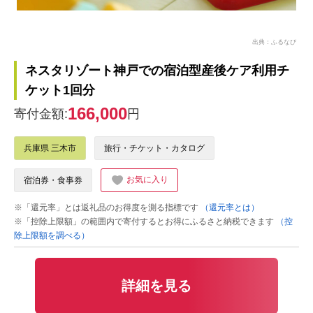
出典：ふるなび
ネスタリゾート神戸での宿泊型産後ケア利用チ
ケット1回分
166,000
寄付金額:
円
兵庫県 三木市
旅行・チケット・カタログ
お気に入り
宿泊券・食事券
※「還元率」とは返礼品のお得度を測る指標です
（還元率とは）
※「控除上限額」の範囲内で寄付するとお得にふるさと納税できます
（控
除上限額を調べる）
詳細を見る