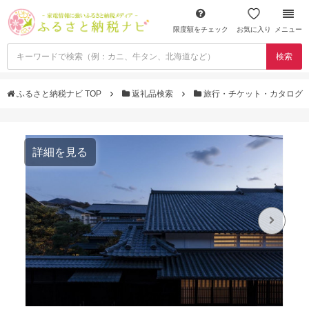
限度額をチェック
お気に入り
メニュー
検索
ふるさと納税ナビ TOP
返礼品検索
旅行・チケット・カタログ
詳細を見る