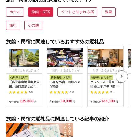
ホテル
旅館・民宿
ペットと泊まれる宿
温泉
旅行
その他
旅館・民宿に関連しているおすすめの返礼品
出典：ふるさとチョイ
出典：ふるさとチョイ
出典：ふるさとチョイ
出
ス
ス
ス
石川県 能美市
和歌山県 太地町
福井県 あわら市
岐
【能登半島地震復興支
いさなの宿 白鯨ペア
グランディア芳泉【別
宿泊
援】辰口温泉 たがわ
宿泊券
邸 個止吹気亭 2階 コ
円分
龍泉閣「吉祥亭」ペア
ンフォートスイート
館 
5.0
5.0
5.0
ー宿泊券
露天風呂付客室】1泊
泊割
2食付き ペア宿泊券
ト 
125,000
68,000
344,000
寄付金額:
円
寄付金額:
円
寄付金額:
円
寄付
（2名様分） ／ 旅行
チケット 温泉 北陸 あ
わら温泉 特別スイー
ト 冷蔵庫インクルー
旅館・民宿の返礼品に関連している記事の紹介
シブ グランディア あ
わら