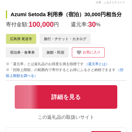
出典：ふるさとチョイス
Azumi Setoda 利用券（宿泊）30,000円相当分
100,000
30
寄付金額:
円
還元率:
%
広島県 尾道市
旅行・チケット・カタログ
お気に入り
宿泊券・食事券
旅館・民宿
※「還元率」とは返礼品のお得度を測る指標です
（還元率とは）
※「控除上限額」の範囲内で寄付するとお得にふるさと納税できます
（控
除上限額を調べる）
詳細を見る
この返礼品の取扱いサイト