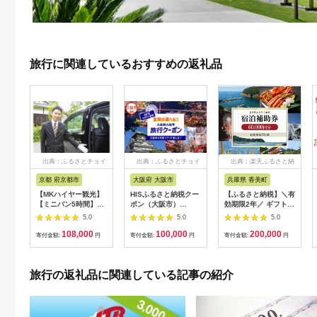
旅行に関連しているおすすめの返礼品
出典：ふるさとチョイ
出典：ふるさとチョイ
出典：楽天ふるさと納
ス
ス
税
京都 府京都市
大阪府 大阪市
兵庫県 香美町
【MKハイヤー観光】
HISふるさと納税クー
【ふるさと納税】＼有
【ミニバン5時間】ド
ポン（大阪市）
効期限2年／ ギフトに
ライバーとめぐるとっ
30,000円分_OS039-
も使える 宿泊補助券
5.0
5.0
5.0
ておきの京都観光（3
0001-07
60,000円分 宿泊助成
108,000
100,000
200,000
／21-6／20・10／1-
券 宿泊券 旅 トラベル
寄付金額:
円
寄付金額:
円
寄付金額:
円
11／30）
旅行券 兵庫県 香美町
カニ 温泉 海 観光 旅
行 関西 ホテル 旅館
旅行の返礼品に関連している記事の紹介
宿 体験 ギフト クーポ
ン 宿泊 お泊り 国内旅
行 但馬牛 旅館 温泉宿
プレゼント 贈答 母の
日 25-09