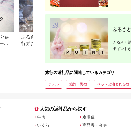
ふるさと
さと納
ふるさと納税でもらえる旅
【2026年最新】ふ
ふるさと納
ード
行券おすすめランキング
税 金券の返礼品ラ
ポイント
【2026年最新版】還元率・
｜旅行券・食事券
旅行会社別で徹底比較
を比較
旅行の返礼品に関連しているカテゴリ
ホテル
旅館・民宿
ペットと泊まれる宿
す
人気の返礼品から探す
牛肉
定期便
いくら
商品券・金券