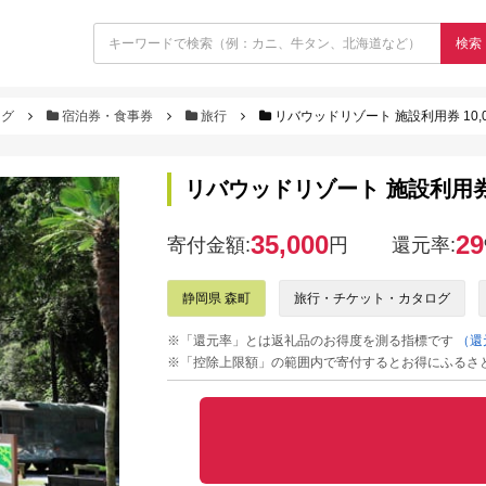
検索
ログ
宿泊券・食事券
旅行
リバウッドリゾート 施設利用券 10,
リバウッドリゾート 施設利用券 
35,000
29
寄付金額:
円
還元率:
静岡県 森町
旅行・チケット・カタログ
※「還元率」とは返礼品のお得度を測る指標です
（還
※「控除上限額」の範囲内で寄付するとお得にふるさ