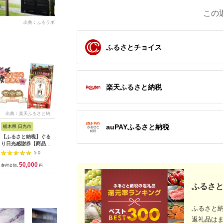
この
出典：ふるラボ
ふるさとチョイス
楽天ふるさと納税
出典：楽天ふるさと納
出典：ふるラボ
出典：楽天ふるさと納
出
税
税
auPAYふるさと納税
栃木県 日光市
三重県 多気町
静岡県 東伊豆町
高知県 土
【ふるさと納税】ぐる
宿泊券 90,000円分 コ
【ふるさと納税】迷っ
あしずり温
り日光感謝券【商品券
ンランショップ・ジャ
たらコレ！ ひがしい
宿泊クーポン
1万5千円分】｜旅行
パンが監修したはじめ
ず 満喫 宿泊 補助
円分 あし
5.0
5.0
5.0
券 クーポン券 お食事
てのホテル
券 （6千円分）
旅行券 ト
50,000
300,000
20,000
1
券 旅行 観光 温泉 旅
HACIENDA VISON ハ
B001／静岡県 東伊
家族 温泉
寄付金額:
円
寄付金額:
円
寄付金額:
円
寄付金額:
館 ホテル カフェ レジ
シェンダ ヴィソン マ
豆町
旅行 国内
ャー施設 地域商品券
ナーホテル ホテルチ
泊施設 自
ふるさと
チケット 日光市
ケット ホテル宿泊券
県 土佐清
[0292]
宿泊チケット 宿泊券
【R0131
旅行宿泊券 観光宿泊
券 高級 高級宿 三重県
ふるさと
多気町 AI-30
返礼品は