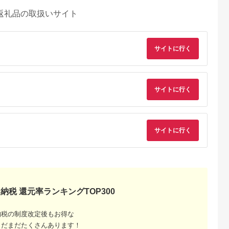
返礼品の取扱いサイト
サイトに行く
サイトに行く
典：ふるラボ
出典：楽天ふるさと納
出典：さとふる
出典：楽天ふるさと
税
サイトに行く
佐清水市
沖縄県 糸満市
群馬県 桐生市
長野県 軽井沢町
泉郷 共通
【ふるさと納税】【糸
桐生カントリークラブ
【ふるさと納税】軽
券 3,000
満市】しろくまツアー
使えるゴルフ利用券
沢 星野リゾート ふる
ずり温泉郷
で利用可能なWEB旅
(4,000円相当)
さと納税宿泊ギフト
5.0
5.0
5.0
5.0
ラベル ペア
行クーポン(6万円分）
(300,000円分) 宿泊
0,000
200,000
15,000
1,000,000
 ホテル 観光
星のや軽井沢 ホテル
円
寄付金額:
円
寄付金額:
円
寄付金額:
旅行 宿泊 宿
ブレストンコート
然 旅館 高知
BEB5軽井沢 お届
納税 還元率ランキングTOP300
水市
け：※ご注文からお
3】
けまで1ヶ月～1ヶ月
半ほど頂戴します。
届け指定日は承れま
納税の制度改定後もお得な
んので予めご了承願
まだまだたくさんあります！
ます。