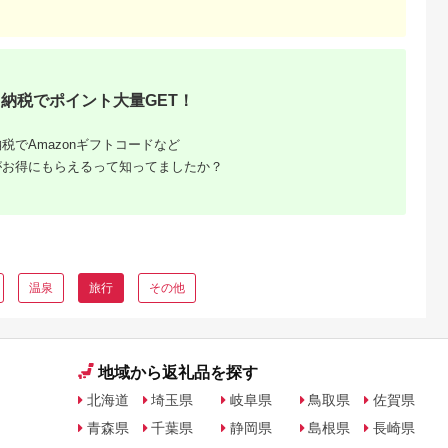
納税でポイント大量GET！
るさと納
税でAmazonギフトコードなど
ンキング
がお得にもらえるって知ってましたか？
・商品券
温泉
旅行
その他
地域から返礼品を探す
北海道
埼玉県
岐阜県
鳥取県
佐賀県
青森県
千葉県
静岡県
島根県
長崎県