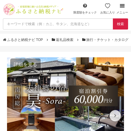
限度額をチェック
お気に入り
メニュー
検索
ふるさと納税ナビ TOP
返礼品検索
旅行・チケット・カタログ
詳細を見る