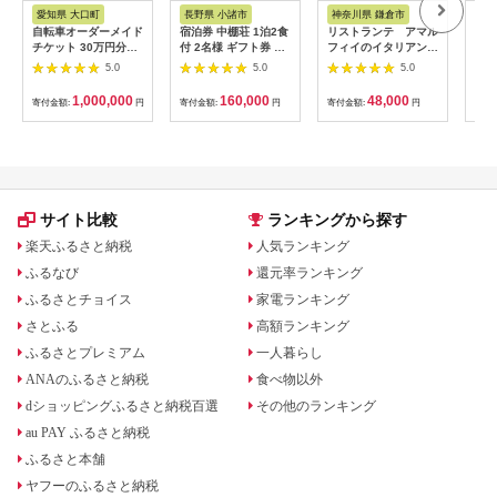
ス
アム
愛知県 大口町
長野県 小諸市
神奈川県 鎌倉市
京
自転車オーダーメイド
宿泊券 中棚荘 1泊2食
リストランテ アマル
専門
チケット 30万円分
付 2名様 ギフト券 チ
フィイのイタリアンデ
菜と
【1360365】
ケット 券 宿泊 旅行
ィナーコースA ペア
池】
5.0
5.0
5.0
温泉 食事
券
鳥コ
064
1,000,000
160,000
48,000
寄付金額:
円
寄付金額:
円
寄付金額:
円
寄付
サイト比較
ランキングから探す
楽天ふるさと納税
人気ランキング
ふるなび
還元率ランキング
ふるさとチョイス
家電ランキング
さとふる
高額ランキング
ふるさとプレミアム
一人暮らし
ANAのふるさと納税
食べ物以外
dショッピングふるさと納税百選
その他のランキング
au PAY ふるさと納税
ふるさと本舗
ヤフーのふるさと納税