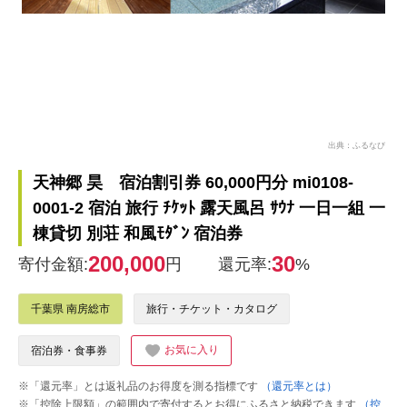
出典：ふるなび
天神郷 昊 宿泊割引券 60,000円分 mi0108-
0001-2 宿泊 旅行 ﾁｹｯﾄ 露天風呂 ｻｳﾅ 一日一組 一
棟貸切 別荘 和風ﾓﾀﾞﾝ 宿泊券
200,000
30
寄付金額:
円
還元率:
%
千葉県 南房総市
旅行・チケット・カタログ
お気に入り
宿泊券・食事券
※「還元率」とは返礼品のお得度を測る指標です
（還元率とは）
※「控除上限額」の範囲内で寄付するとお得にふるさと納税できます
（控