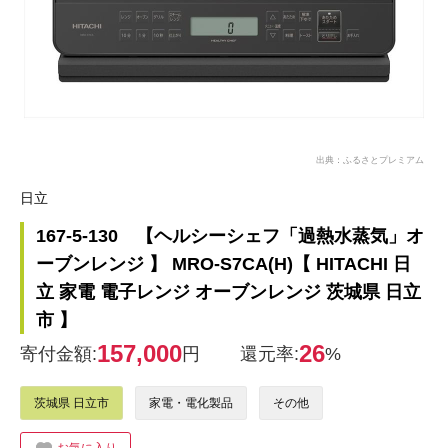
出典：ふるさとプレミアム
日立
167-5-130 【ヘルシーシェフ「過熱水蒸気」オ
ーブンレンジ 】 MRO-S7CA(H)【 HITACHI 日
立 家電 電子レンジ オーブンレンジ 茨城県 日立
市 】
157,000
26
寄付金額:
円
還元率:
%
茨城県 日立市
家電・電化製品
その他