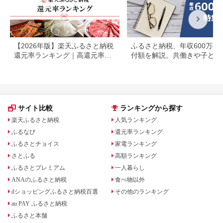
【2026年版】楽天ふるさと納税
ふるさと納税、年収600万の
還元率ランキング｜高還元率返
付額を解説。共働きや子ども
礼品をジャンル別に比較
いる場合も
サイト比較
ランキングから探す
楽天ふるさと納税
人気ランキング
ふるなび
還元率ランキング
ふるさとチョイス
家電ランキング
さとふる
高額ランキング
ふるさとプレミアム
一人暮らし
ANAのふるさと納税
食べ物以外
dショッピングふるさと納税百選
その他のランキング
au PAY ふるさと納税
ふるさと本舗