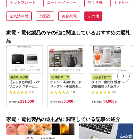
ホットプレート
コーヒーメーカー
餅つき機
ミキサー
空気清浄機
加湿器
美容家電
その他
家電・電化製品のその他に関連しているおすすめの返礼
品
出典：楽天ふるさと納
出典：ふるさとチョイ
出典：ふるさとチョイ
出
税
ス
ス
滋賀県 草津市
宮城県 角田市
大阪府 門真市
新
【ふるさと納税】パナ
ケトル 湯漏れ防止ド
タイガー魔法瓶 温度
【新
ソニック スチームオ
リップケトル温調タイ
調節機能つき蒸気レス
芝真
ーブンレンジ ビスト
プ IKE-C800T-H
電気ケトル 1.2L PTV-
飯器
5.0
5.0
5.0
ロ NE-BS8D-W 容量
A120【HC チェスナ
10Z
30L | スチームオーブ
ッツグレー、WG グレ
《2
291,000
30,000
44,000
寄付金額:
円
寄付金額:
円
寄付金額:
円
寄付
ン ホワイトモデル 時
イッシュホワイト】大
短調理 人気 おすすめ
阪府門真市 家電 電化
自動メニュー ヘルシ
製品 キッチン家電 生
ー料理 30L 大容量 キ
活家電 新生活 新生活
家電・電化製品の返礼品に関連している記事の紹介
ッチン家電 新生活応
応援
援