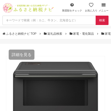
限度額をチェック
お気に入り
メニュー
検索
ふるさと納税ナビ TOP
返礼品検索
家電・電化製品
家電
詳細を見る