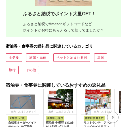
ふるさと納税でポイント大量GET！
ふるさと納税でAmazonギフトコードなど
ポイントがお得にもらえるって知ってましたか？
宿泊券・食事券の返礼品に関連しているカテゴリ
ホテル
旅館・民宿
ペットと泊まれる宿
温泉
旅行
その他
宿泊券・食事券に関連しているおすすめの返礼品
出典：ふるさとチョイ
出典：ふるさとプレミ
出典：ふるなび
ス
アム
愛知県 大口町
長野県 小諸市
神奈川県 鎌倉市
京
自転車オーダーメイド
宿泊券 中棚荘 1泊2食
リストランテ アマル
専門
チケット 30万円分
付 2名様 ギフト券 チ
フィイのイタリアンデ
菜と