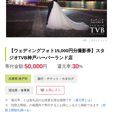
出典：ふるさとチョイス
【ウェディングフォト15,000円分撮影券】スタ
ジオTVB神戸ハーバーランド店
50,000
30
寄付金額:
円
還元率:
%
兵庫県 神戸市
旅行・チケット・カタログ
お気に入り
宿泊券・食事券
※「還元率」とは返礼品のお得度を測る指標です
（還元率とは）
※「控除上限額」の範囲内で寄付するとお得にふるさと納税できます
（控
除上限額を調べる）