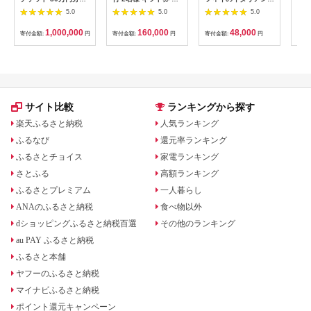
【1360365】
ケット 券 宿泊 旅行
ィナーコースA ペア
池】
5.0
5.0
5.0
温泉 食事
券
鳥コ
064
1,000,000
160,000
48,000
寄付金額:
円
寄付金額:
円
寄付金額:
円
寄付
サイト比較
ランキングから探す
楽天ふるさと納税
人気ランキング
ふるなび
還元率ランキング
ふるさとチョイス
家電ランキング
さとふる
高額ランキング
ふるさとプレミアム
一人暮らし
ANAのふるさと納税
食べ物以外
dショッピングふるさと納税百選
その他のランキング
au PAY ふるさと納税
ふるさと本舗
ヤフーのふるさと納税
マイナビふるさと納税
ポイント還元キャンペーン