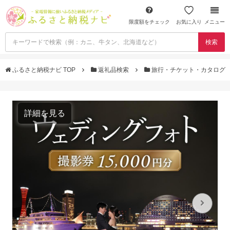
限度額をチェック
お気に入り
メニュー
検索
ふるさと納税ナビ TOP
返礼品検索
旅行・チケット・カタログ
詳細を見る