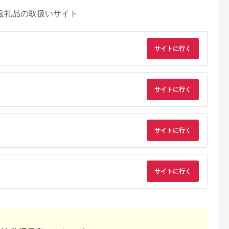
返礼品の取扱いサイト
サイトに行く
サイトに行く
サイトに行く
サイトに行く
るさとチョイ
出典：ふるさとチョイ
出典：ふるなび
出典：ふるさとチョ
ス
ス
有田川町
長野県 御代田町
長崎県 壱岐市
長野県 東御市
ッドブリュワ
＜毎月定期便＞インド
ISLAND BREWERY 6
【クラフトビール】
と季節のおす
の青鬼24本(1ケース)
本セット(3種×2本) 壱
ールデンエール＆ア
 計12本
全3回【4001617】
岐市 魚に合うクラフ
バーエール10本セッ
5.0
5.0
5.0
5.0
トビール
ト｜オラホビール 飲
0,000
80,000
17,000
14,000
み比べ
円
寄付金額:
円
寄付金額:
円
寄付金額:
円