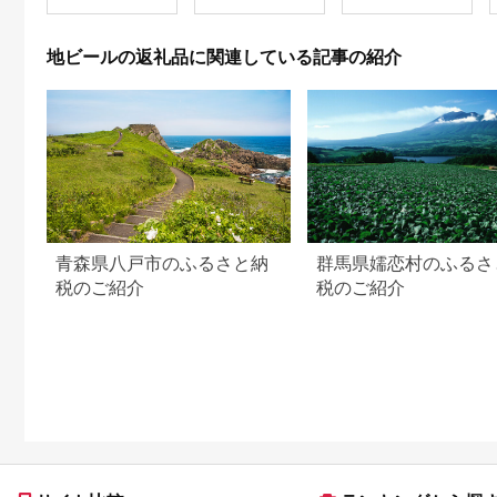
ビール 地ビール 酒 お
【m01-15】【箕面ビ
酒 麦酒 beer HOTEL
ール】
NUPKA プレゼント
地ビールの返礼品に関連している記事の紹介
手土産 贈り物 ギフト
gift お取り寄せ 送料
無料 十勝 士幌町
【L06】
青森県八戸市のふるさと納
群馬県嬬恋村のふるさ
税のご紹介
税のご紹介