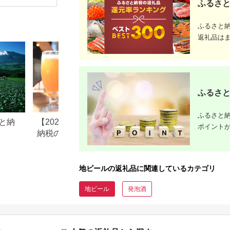
ふるさと
バー スタウト 発泡酒
セット販売 6本 岡山
日向夏 各330ml 3本
県 津山市 酒 お酒 ア
セット おうち時間
ルコール 瓶 ギフト プ
ふるさと
レゼント 晩酌 家飲み
送料無料
返礼品は
【1302009】
ふるさと
ふるさと納
と納
【2026年最新版】ふるさと
山梨県 富士河口湖
ポイント
納税のクラフトビール返礼
さと納税のご紹介
品おすすめランキング｜還
元率で比較
地ビールの返礼品に関連しているカテゴリ
地ビール
発泡酒