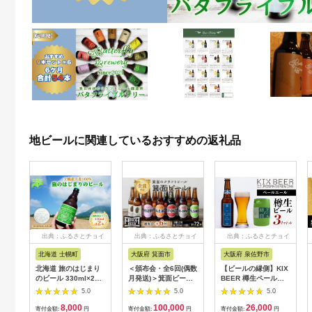
地ビールに関連しているおすすめの返礼品
出典：ふるさとチョイ
出典：ふるさとチョイ
出典：ふるさとチョイ
ス
ス
ス
北海道 士幌町
大阪府 箕面市
大阪府 泉佐野市
北海道 旅のはじまり
＜頒布会・全6回(偶数
【ビールの縁側】KIX
のビール 330ml×2本
月発送)＞箕面ビール
BEER 樽生ペールエ
セット ギフトボック
72本の飲み比べ堪能
ール ３リットル（専
5.0
5.0
5.0
ス入り コースター2枚
セレクション(3種12
用ポンプ付き）
8,000
100,000
26,000
付き ビール クラフト
本・各330ml×6回)
寄付金額:
円
寄付金額:
円
寄付金額:
円