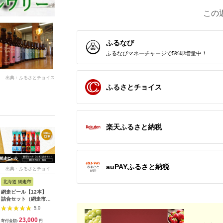
この
ふるなび
ふるなびマネーチャージで5%即増量中！
出典：ふるさとチョイス
ふるさとチョイス
楽天ふるさと納税
auPAYふるさと納税
出典：ふるさとチョイ
出典：ふるさとチョイ
出典：ふるさとチョイ
出典：ふ
ス
ス
ス
北海道 網走市
宮崎県 都城市
岡山県 津山市
和歌山県 
網走ビール【12本】
KIRISHIMA BEER 3
＜岡山県のクラフトビ
ブルーウ
詰合セット（網走市内
種3本セット≪通好み
ール＞津山麦酒鶴6本
リー定番
加工・製造）
セレクト≫_AA-
セット_クラフトビー
すめビール
5.0
5.0
5.0
ABH050
0103_(都城市) 霧島地
ル ビール 津山産 ご当
セット
23,000
10,000
16,000
2
ビール 霧島酒造 アン
地ビール 麦酒 贈答用
寄付金額:
円
寄付金額:
円
寄付金額:
円
寄付金額: