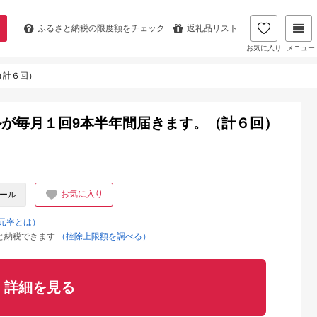
ふるさと納税の
限度額をチェック
返礼品リスト
お気に入り
メニュー
（計６回）
が毎月１回9本半年間届きます。（計６回）
お気に入り
ール
元率とは）
と納税できます
（控除上限額を調べる）
詳細を見る