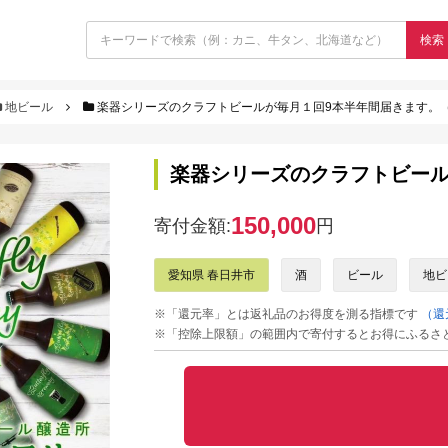
検索
地ビール
楽器シリーズのクラフトビールが毎月１回9本半年間届きます。
楽器シリーズのクラフトビール
150,000
寄付金額:
円
愛知県 春日井市
酒
ビール
地ビ
※「還元率」とは返礼品のお得度を測る指標です
（還
※「控除上限額」の範囲内で寄付するとお得にふるさ