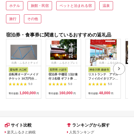
ホテル
旅館・民宿
ペットと泊まれる宿
温泉
旅行
その他
宿泊券・食事券に関連しているおすすめの返礼品
出典：ふるさとチョイ
出典：ふるさとプレミ
出典：ふるなび
ス
アム
愛知県 大口町
長野県 小諸市
神奈川県 鎌倉市
京
自転車オーダーメイド
宿泊券 中棚荘 1泊2食
リストランテ アマル
専門
チケット 30万円分
付 2名様 ギフト券 チ
フィイのイタリアンデ
菜と
【1360365】
ケット 券 宿泊 旅行
ィナーコースA ペア
池】
5.0
5.0
5.0
温泉 食事
券
鳥コ
064
1,000,000
160,000
48,000
寄付金額:
円
寄付金額:
円
寄付金額:
円
寄付
サイト比較
ランキングから探す
楽天ふるさと納税
人気ランキング