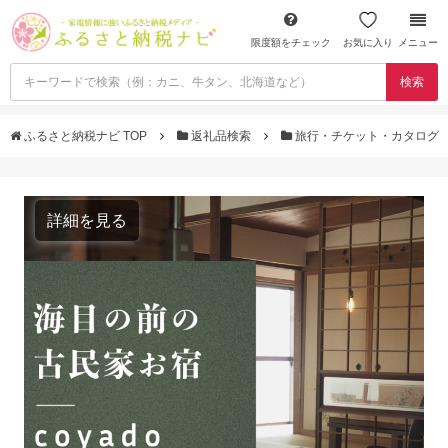
限度額をチェック
お気に入り
メニュー
検索
ふるさと納税ナビ TOP
返礼品検索
旅行・チケット・カタログ
詳細を見る