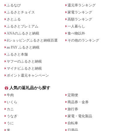
ふるなび
還元率ランキング
ふるさとチョイス
家電ランキング
さとふる
高額ランキング
ふるさとプレミアム
一人暮らし
ANAのふるさと納税
食べ物以外
dショッピングふるさと納税百選
その他のランキング
au PAY ふるさと納税
ふるさと本舗
ヤフーのふるさと納税
マイナビふるさと納税
ポイント還元キャンペーン
人気の返礼品から探す
牛肉
定期便
いくら
商品券・金券
カニ
旅行券
うなぎ
家電・電化製品
うに
自転車
米
日用品