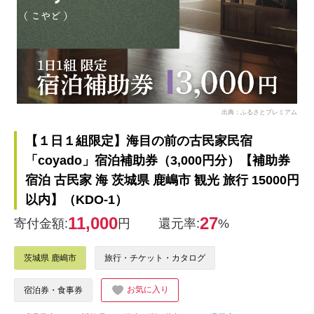
出典：ふるさとプレミアム
【１日１組限定】海目の前の古民家民宿
「coyado」宿泊補助券（3,000円分）【補助券
宿泊 古民家 海 茨城県 鹿嶋市 観光 旅行 15000円
以内】（KDO-1）
11,000
27
寄付金額:
円
還元率:
%
茨城県 鹿嶋市
旅行・チケット・カタログ
お気に入り
宿泊券・食事券