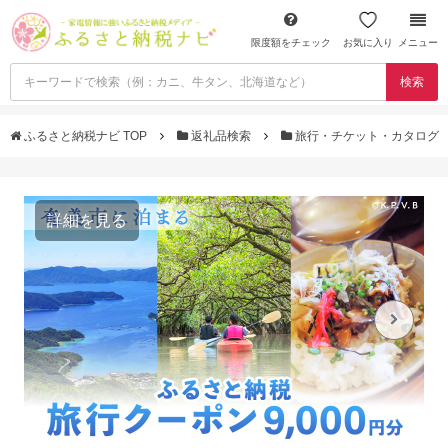
限度額をチェック
お気に入り
メニュー
検索
ふるさと納税ナビ TOP
返礼品検索
旅行・チケット・カタログ
詳細を見る