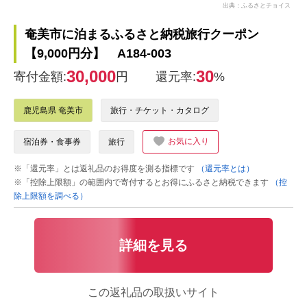
出典：ふるさとチョイス
奄美市に泊まるふるさと納税旅行クーポン
【9,000円分】 A184-003
30,000
30
寄付金額:
円
還元率:
%
鹿児島県 奄美市
旅行・チケット・カタログ
お気に入り
宿泊券・食事券
旅行
※「還元率」とは返礼品のお得度を測る指標です
（還元率とは）
※「控除上限額」の範囲内で寄付するとお得にふるさと納税できます
（控
除上限額を調べる）
詳細を見る
この返礼品の取扱いサイト