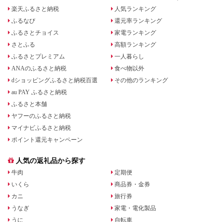
楽天ふるさと納税
人気ランキング
ふるなび
還元率ランキング
ふるさとチョイス
家電ランキング
さとふる
高額ランキング
ふるさとプレミアム
一人暮らし
ANAのふるさと納税
食べ物以外
dショッピングふるさと納税百選
その他のランキング
au PAY ふるさと納税
ふるさと本舗
ヤフーのふるさと納税
マイナビふるさと納税
ポイント還元キャンペーン
人気の返礼品から探す
牛肉
定期便
いくら
商品券・金券
カニ
旅行券
うなぎ
家電・電化製品
うに
自転車