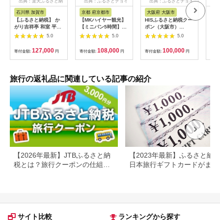
出典：楽天ふるさと納
出典：ふるさとチョイ
出典：ふるさとチョイ
出
税
ス
ス
石川県 加賀市
京都 府京都市
大阪府 大阪市
兵
【ふるさと納税】 か
【MKハイヤー観光】
HISふるさと納税クー
【ふ
がり吉祥亭 和室 平日
【ミニバン5時間】ド
ポン（大阪市）
効期
限定 ペア宿泊券 1泊2
ライバーとめぐるとっ
30,000円分_OS039-
も使
5.0
5.0
5.0
食付 2名 ペア 食事付
ておきの京都観光（3
0001-07
60
温泉 宿泊券 旅行 トラ
／21-6／20・10／1-
券 
127,000
108,000
100,000
寄付金額:
円
寄付金額:
円
寄付金額:
円
寄付
ベル 宿泊 宿泊施設 宿
11／30）
旅行
レジャー F6P-0991
カニ
行 
宿 
旅行の返礼品に関連している記事の紹介
ン 
行 
プレ
日 2
【2026年最新】JTBふるさと納
【2023年最新】ふるさと納
税とは？旅行クーポンの仕組
日本旅行ギフトカードがまだ
み・使い方をわかりやすく解説
らえる⁉
サイト比較
ランキングから探す