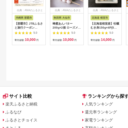
出典：ANAのふるさと
出典：ANAのふるさと
出典：ANAのふるさと
納税
納税
納税
沖縄県 那覇市
秋田県 大仙市
北海道 根室市
【那覇市】JTBふるさ
蜂蜜あんバター
【北海道根室産】牡蠣
と旅行クーポン
200g×2個 ローズメイ
むき身150g×4P[5月
（3,000円分）有効期
[あんバター はちみ
下旬以降発送] A-
5.0
5.0
5.0
間3年（Eメール発
つ 発酵バター あん
54007
10,000
10,000
14,000
行）｜旅行 トラベル
こ 水あめ不使用 秋
寄付金額:
円
寄付金額:
円
寄付金額:
円
予約 国内旅行 JTB 宿
田県 大仙市]
泊 観光 体験 旅行券
宿泊券 旅行予約 ホテ
ル 旅館 チケット 子供
子連れ カップル 家族
人気 おすすめ 旅行ク
ーポン 店頭 オンライ
ン ネット予約 電話 有
効期間3年
サイト比較
ランキングから探
楽天ふるさと納税
人気ランキング
ふるなび
還元率ランキング
ふるさとチョイス
家電ランキング
さとふる
高額ランキング