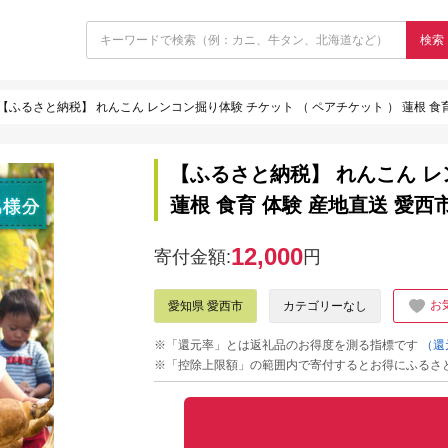
検索
【ふるさと納税】 れんこん レンコン掘り体験 チケット （ ペアチケット ） 蓮根 食育 体験
【ふるさと納税】 れんこん レ
蓮根 食育 体験 産地直送 愛西市 /
12,000
寄付金額:
円
お
愛知県 愛西市
カテゴリーなし
※「還元率」とは返礼品のお得度を測る指標です
（還
※「控除上限額」の範囲内で寄付するとお得にふるさ