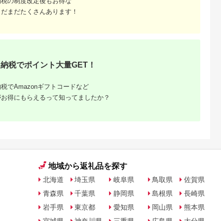
納税の制度改定後もお得な
まだまだたくさんあります！
天ふるさと納
出典：楽天ふるさと納
出典：ANAのふるさと
出典：楽天ふるさと
税
税
納税
都市
香川県 坂出市
新潟県 南魚沼市
鹿児島県 屋久島町
と納税】【辻
【ふるさと納税】〈定
【令和8年産新米予
【ふるさと納税】屋
銀だら西京漬
期便3回〉創業100
約】精米5kg 南魚沼
島たんかんジュース
8切 ［ 京都
年！老舗の八百屋がチ
産にじのきらめき・農
190ml×10本＜屋久
5.0
5.0
5.0
5.0
 西京漬け
ョイスした厳選やさい
家直送_AG【銘柄米
の恵み／果汁100% 
納税でポイント大量GET！
2,000
36,000
16,000
10,000
鱈 人気 おす
と旬の果物の詰め合わ
ブランド米 精米 にじ
トレートジュース＞ |
円
寄付金額:
円
寄付金額:
円
寄付金額:
円
メ 海鮮 お取
せ | 香川県 坂出市 香
のきらめき 魚沼産 新
鹿児島 屋久島 取り寄
販 送料無料
川 四国 楽天ふるさと
潟米 産地直送 お米 米
せ ご当地 たんかん 
税でAmazonギフトコードなど
税 ］
納税 返礼品 支援 お取
こめ コメ ご飯 ごは
ンカン たんかんジュ
り寄せグルメ 取り寄
ん】【令和8年10月中
ース ジュース 果物 
がお得にもらえるって知ってましたか？
せ グルメ 食品 フルー
旬から1ヶ月以内に順
リンク ストレートジ
ツ 果物 くだもの 野菜
次発送予定】
ュース 飲み物 果実飲
定期便 やさい 詰め合
料 柑橘ジュース
わせ セット
地域から返礼品を探す
北海道
埼玉県
岐阜県
鳥取県
佐賀県
青森県
千葉県
静岡県
島根県
長崎県
岩手県
東京都
愛知県
岡山県
熊本県
宮城県
神奈川県
三重県
広島県
大分県