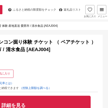
ふるさと納税の
限度額をチェック
返礼品リスト
お気に入り
メニュー
 産地直送 愛西市 / 清水食品 [AEAJ004]
ンコン掘り体験 チケット （ ペアチケット ）
 清水食品 [AEAJ004]
気に入り
元率とは）
と納税できます
（控除上限額を調べる）
詳細を見る