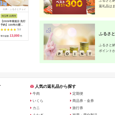
ふるさと
返礼品は
出典：ふるさとチョイ
出典：ANAのふるさと
出典：ANAのふるさと
出典：楽
ス
納税
納税
埼玉県 白岡市
愛知県 碧南市
島根県 出雲市
京都 府京
【2026年発送分 先行
【先行受付】2027年1
出雲の國からの贈り物
【ふるさ
予約】100年の歴
月～6月毎月発送 ま
～トマトを超えた超ト
為商店】
史！！ アライファー
るでトマトの宝石箱！
マト2kg【トマト と
けセット 
5.0
5.0
5.0
ムの「朝もぎ梨」幸
ジュエリートマトの定
まと 野菜 やさい 新鮮
鮮魚専門店
ふるさと
13,000
40,000
24,000
2
水・豊水・あきづき
期便 約700g×6回コ
産地直送 贈答 出雲 出
セット 銀
寄付金額:
円
寄付金額:
円
寄付金額:
円
寄付金額:
約3kg 【11246-
ース H004-210
雲市 おすすめ 人気】
すめ グル
0352】
り寄せ 通
ふるさと納
ふるさと納
ポイント
す
人気の返礼品から探す
牛肉
定期便
いくら
商品券・金券
カニ
旅行券
うなぎ
家電・電化製品