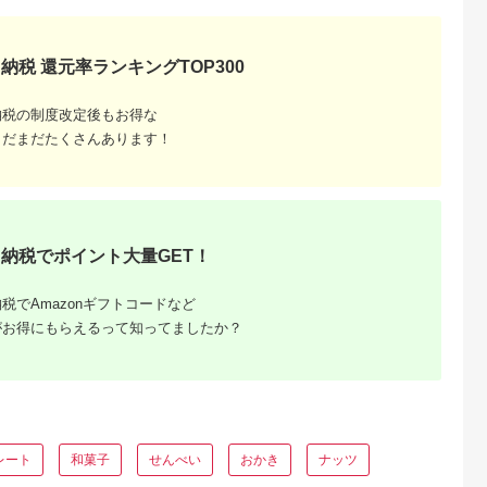
るさとプレミ
出典：ふるさとプレミ
出典：ふるさとプレミ
出典：ふるさとパレ
アム
アム
アム
納税 還元率ランキングTOP300
新宮市
愛媛県 鬼北町
北海道 富良野市
愛知県 碧南市
 16個入り
鬼バウムクーヘン ＜
ふらの 雪どけ チーズ
たこせん たません
にかたちどっ
洋菓子 菓子 デザート
ケーキ セット（プレ
せんべい業務用パッ
納税の制度改定後もお得な
詰め合わせ
スイーツ ケーキ ギフ
ーン）2個 お菓子 ス
ク H054-004
5.0
5.0
5.0
5.0
菓子 お菓子
ト お土産 ハード 愛媛
イーツ デザート ケー
まだまだたくさんあります！
3,000
9,000
15,000
14,000
s104A】
県 鬼北町＞
キ お祝い おやつ 贈り
円
寄付金額:
円
寄付金額:
円
寄付金額:
円
物 ギフト 甘い 手作り
北海道 送料無料 道産
富良野 ふらの 人気
納税でポイント大量GET！
税でAmazonギフトコードなど
がお得にもらえるって知ってましたか？
ふるさと
レート
和菓子
せんべい
おかき
ナッツ