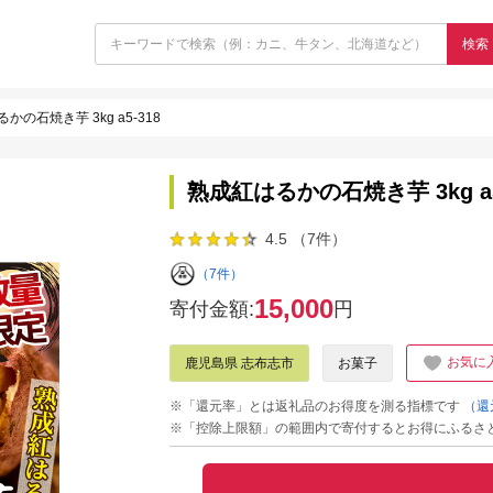
検索
かの石焼き芋 3kg a5-318
熟成紅はるかの石焼き芋 3kg a5
4.5 （7件）
（7件）
15,000
寄付金額:
円
お気に
鹿児島県 志布志市
お菓子
※「還元率」とは返礼品のお得度を測る指標です
（還
※「控除上限額」の範囲内で寄付するとお得にふるさ