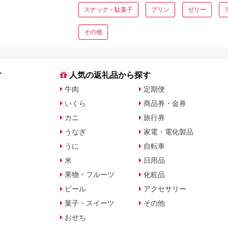
スナック・駄菓子
プリン
ゼリー
その他
す
人気の返礼品から探す
牛肉
定期便
いくら
商品券・金券
カニ
旅行券
うなぎ
家電・電化製品
うに
自転車
米
日用品
果物・フルーツ
化粧品
ビール
アクセサリー
菓子・スイーツ
その他
おせち