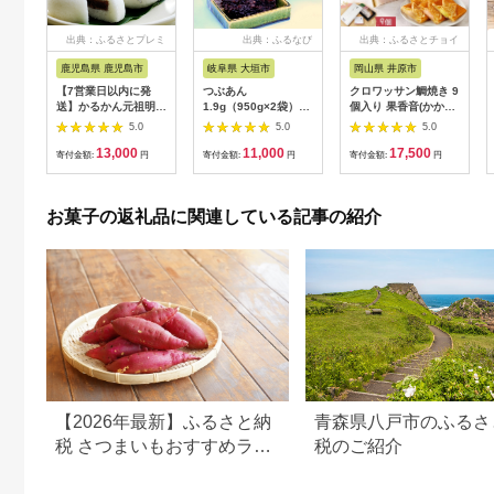
出典：ふるさとプレミ
出典：ふるなび
出典：ふるさとチョイ
アム
ス
鹿児島県 鹿児島市
岐阜県 大垣市
岡山県 井原市
【7営業日以内に発
つぶあん
クロワッサン鯛焼き 9
送】かるかん元祖明石
1.9g（950g×2袋）大
個入り 果香音(かかお)
屋 薩摩銘菓詰め合わ
納言小豆 | つぶあん
岡山ギフト
5.0
5.0
5.0
せ K076-001
13,000
11,000
17,500
寄付金額:
円
寄付金額:
円
寄付金額:
円
お菓子の返礼品に関連している記事の紹介
【2026年最新】ふるさと納
青森県八戸市のふるさ
税 さつまいもおすすめラン
税のご紹介
キング｜還元率・量・口コ