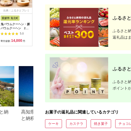
出典：ふるさとプレミ
出典：auPAYふるさと納
出典：ふるさとプレミ
出典：ふ
アム
税
アム
ふるさと
愛媛県 鬼北町
滋賀県 東近江市
島根県 出雲市
和歌山県 
鬼バウムクーヘン・媛
近江のキャラメル珈琲
みまつの生大福詰め合
熊野川鮎
バウムクーヘン 2種
ジェラート（6個セッ
わせ 20個セット
鮎を典雅
ふるさと
詰合せ ｜ 洋菓子 菓子
ト） かなめカフェ 滋
322032_EU002
た銘菓 
5.0
5.0
5.0
デザート ケーキ ギフ
賀県 東近江市 A41 ジ
焼き菓子 
返礼品は
14,000
10,000
15,000
1
ト お土産 ハード ソフ
ェラート アイス スイ
ギフト【fk
寄付金額:
円
寄付金額:
円
寄付金額:
円
寄付金額:
ト 愛媛県 鬼北町
ーツ 詰め合わせ ギフ
ト
ふるさと
ふるさと納
ポイント
と納
高知県土佐清水市のふるさ
北海道中札内村の
お菓子の返礼品に関連しているカテゴリ
と納税のご紹介
納税のご紹介
ケーキ
カステラ
焼き菓子
チョコ