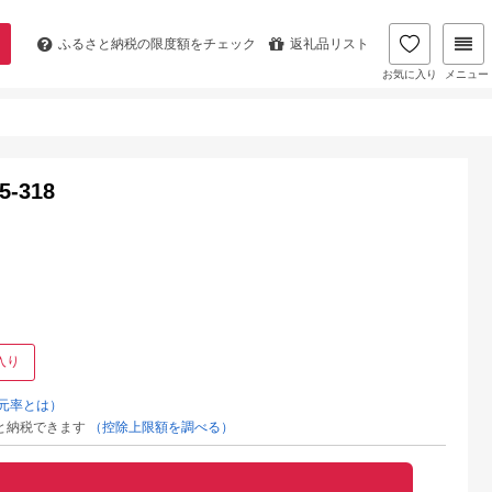
ふるさと納税の
限度額をチェック
返礼品リスト
お気に入り
メニュー
-318
入り
元率とは）
と納税できます
（控除上限額を調べる）