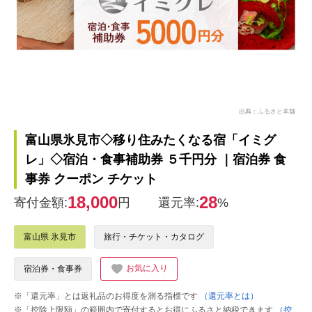
出典：ふるさと本舗
富山県氷見市◇移り住みたくなる宿「イミグ
レ」◇宿泊・食事補助券 ５千円分 ｜宿泊券 食
事券 クーポン チケット
18,000
28
寄付金額:
円
還元率:
%
富山県 氷見市
旅行・チケット・カタログ
お気に入り
宿泊券・食事券
※「還元率」とは返礼品のお得度を測る指標です
（還元率とは）
※「控除上限額」の範囲内で寄付するとお得にふるさと納税できます
（控