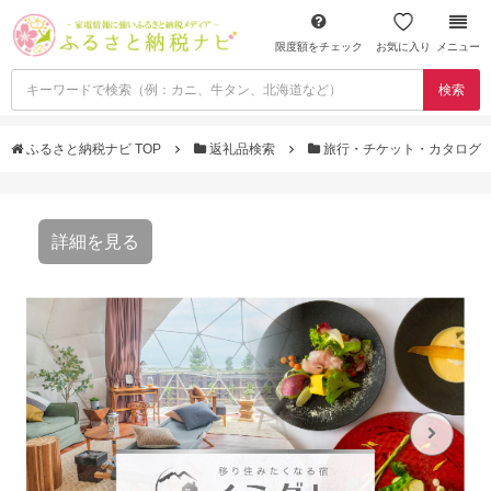
限度額をチェック
お気に入り
メニュー
検索
ふるさと納税ナビ TOP
返礼品検索
旅行・チケット・カタログ
詳細を見る