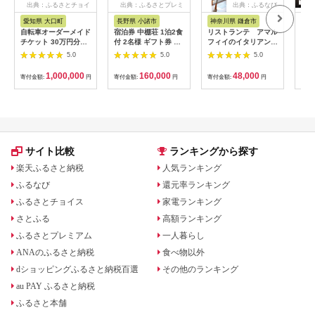
出典：ふるさとチョイ
出典：ふるさとプレミ
出典：ふるなび
ス
アム
愛知県 大口町
長野県 小諸市
神奈川県 鎌倉市
京
自転車オーダーメイド
宿泊券 中棚荘 1泊2食
リストランテ アマル
専門
チケット 30万円分
付 2名様 ギフト券 チ
フィイのイタリアンデ
菜と
【1360365】
ケット 券 宿泊 旅行
ィナーコースA ペア
池】
5.0
5.0
5.0
温泉 食事
券
鳥コ
064
1,000,000
160,000
48,000
寄付金額:
円
寄付金額:
円
寄付金額:
円
寄付
サイト比較
ランキングから探す
楽天ふるさと納税
人気ランキング
ふるなび
還元率ランキング
ふるさとチョイス
家電ランキング
さとふる
高額ランキング
ふるさとプレミアム
一人暮らし
ANAのふるさと納税
食べ物以外
dショッピングふるさと納税百選
その他のランキング
au PAY ふるさと納税
ふるさと本舗