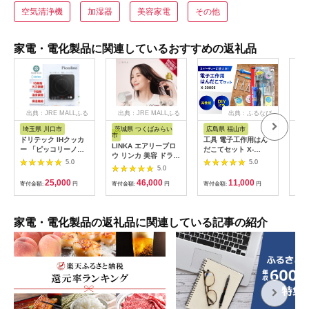
空気清浄機
加湿器
美容家電
その他
家電・電化製品に関連しているおすすめの返礼品
出典：JRE MALLふる
出典：JRE MALLふる
出典：ふるなび
さと納税
さと納税
埼玉県 川口市
茨城県 つくばみらい
広島県 福山市
大
市
ドリテック IHクッカ
工具 電子工作用はん
乾電
LINKA エアリーブロ
ー 「ピッコリーノ」
だこてセット X-
単3
ウ リンカ 美容 ドライ
ブラック DI-
2000E[BAEG004]工
カリ
5.0
5.0
ヤー ヘアケア 髪 エス
217BK【1642626】
5.0
具
ック
テ ギフト ラッピング
25,000
46,000
11,000
寄付金額:
円
贈呈品 プレゼント 母
寄付金額:
円
寄付金額:
円
寄付
の日 母の日準備 母の
日ギフト [EV08-NT]
家電・電化製品の返礼品に関連している記事の紹介