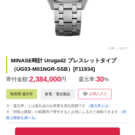
出典：ふるなび
MINASE時計 Uruga42 ブレスレットタイプ
（UG03-M01NGR-SSB）[F11934]
2,384,000
30
寄付金額:
円
還元率:
%
お気に入り
秋田県 湯沢市
家電・電化製品
※「還元率」とは返礼品のお得度を測る指標です
（還元率とは）
※「控除上限額」の範囲内で寄付するとお得にふるさと納税できます
（控
除上限額を調べる）