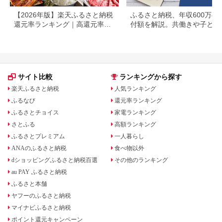
【2026年版】楽天ふるさと納税
ふるさと納税、年収600万の
還元率ランキング｜高還元率返
付額を解説。共働きや子ども
礼品をジャンル別に比較
いる場合も
サイト比較
ランキングから探す
楽天ふるさと納税
人気ランキング
ふるなび
還元率ランキング
ふるさとチョイス
家電ランキング
さとふる
高額ランキング
ふるさとプレミアム
一人暮らし
ANAのふるさと納税
食べ物以外
dショッピングふるさと納税百選
その他のランキング
au PAY ふるさと納税
ふるさと本舗
ヤフーのふるさと納税
マイナビふるさと納税
ポイント還元キャンペーン