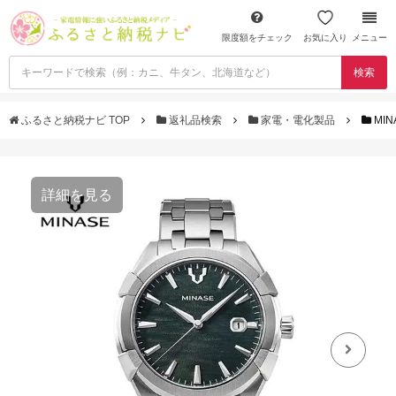
限度額をチェック
お気に入り
メニュー
検索
ふるさと納税ナビ TOP
返礼品検索
家電・電化製品
MIN
詳細を見る