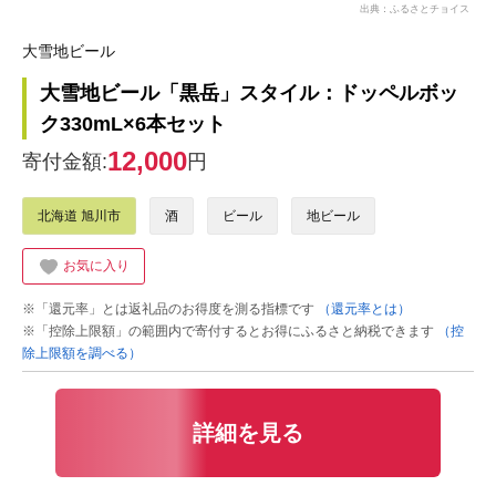
出典：ふるさとチョイス
大雪地ビール
大雪地ビール「黒岳」スタイル：ドッペルボッ
ク330mL×6本セット
12,000
寄付金額:
円
北海道 旭川市
酒
ビール
地ビール
お気に入り
※「還元率」とは返礼品のお得度を測る指標です
（還元率とは）
※「控除上限額」の範囲内で寄付するとお得にふるさと納税できます
（控
除上限額を調べる）
詳細を見る