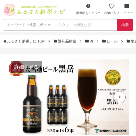
限度額をチェック
お気に入り
メニュー
検索
ふるさと納税ナビ TOP
返礼品検索
酒
ビール
地
詳細を見る