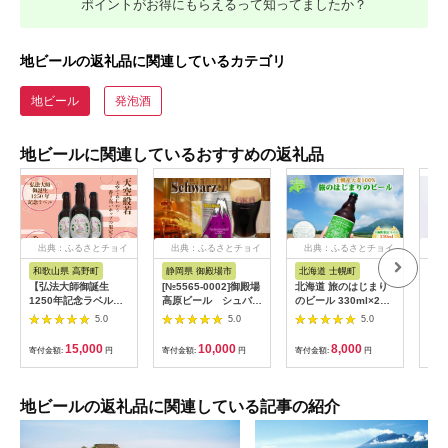
ポイントがお得にもらえるって知ってましたか？
地ビールの返礼品に関連しているカテゴリ
地ビール
発泡酒
地ビールに関連しているおすすめの返礼品
出典：ふるさとチョイ
出典：ふるさとチョイ
出典：ふるさとチョイ
出
ス
ス
ス
和歌山県 高野町
静岡県 御殿場市
北海道 士幌町
大
【弘法大師御誕生
[№5565-0002]御殿場
北海道 旅のはじまり
【ビ
1250年記念ラベル】
高原ビール シュバル
のビール 330ml×2本
BE
天空般若クラフトビー
ツ 350ml 8缶セッ
セット ギフトボック
ール
5.0
5.0
5.0
ル6本セット （高野町
ト
ス入り コースター2枚
用ポ
富貴産ホップ使用）
付き ビール クラフト
15,000
10,000
8,000
寄付金額:
円
寄付金額:
円
寄付金額:
円
寄付
ビール 地ビール 酒 お
酒 麦酒 beer HOTEL
NUPKA プレゼント
手土産 贈り物 ギフト
地ビールの返礼品に関連している記事の紹介
gift お取り寄せ 送料
無料 十勝 士幌町
【L06】