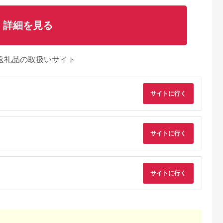
詳細を見る
返礼品の取扱いサイト
サイトに行く
サイトに行く
るさとチョイ
出典：ふるさとチョイ
出典：ふるさとプレミ
出典：ふるさとプレ
サイトに行く
ス
ス
アム
ア
城市
群馬県 長野原町
秋田県 にかほ市
岡山県 玉野市
付】ゴルフク
北軽井沢・八ッ場ダム
全日 さんねむ温泉 ペ
瀬戸内 温泉 たまの湯
補助券
周辺ほか町内各所で利
ア宿泊券[2名:1泊朝食
入館優待券 10枚 セ
_GI-
用可能な長野原町ふる
付・スタンダードツイ
ト 利用券 チケット
5.0
5.0
5.0
5.0
都城市) ゴルフ
さと感謝券（3,000円
ン] 旅行券 チケット
,000,000
10,000
51,000
49,000
ブ ダンロ
分）
円
寄付金額:
円
寄付金額:
円
寄付金額:
円