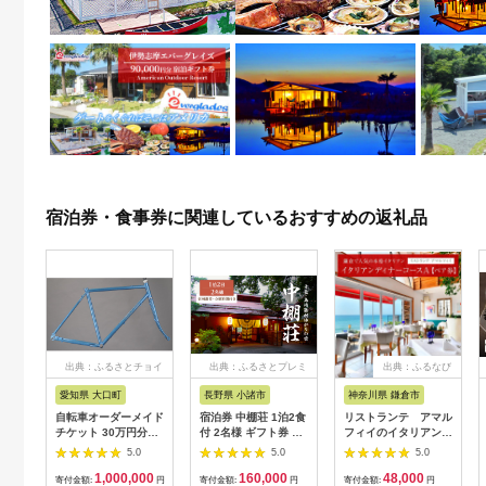
宿泊券・食事券に関連しているおすすめの返礼品
出典：ふるさとチョイ
出典：ふるさとプレミ
出典：ふるなび
ス
アム
愛知県 大口町
長野県 小諸市
神奈川県 鎌倉市
自転車オーダーメイド
宿泊券 中棚荘 1泊2食
リストランテ アマル
チケット 30万円分
付 2名様 ギフト券 チ
フィイのイタリアンデ
【1360365】
ケット 券 宿泊 旅行
ィナーコースA ペア
5.0
5.0
5.0
温泉 食事
券
1,000,000
160,000
48,000
寄付金額:
円
寄付金額:
円
寄付金額:
円