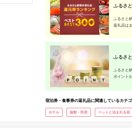
ップ ゼク
ふるさと
ソン クリ
チケット 
アイアン 
ふるさと
フェアウ
ハイブリッ
返礼品は
ジ 最新モ
ふるさと
ふるさと納
ポイント
宿泊券・食事券の返礼品に関連しているカテゴ
ホテル
旅館・民宿
ペットと泊まれる宿