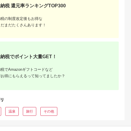
シオ スリク
納税 還元率ランキングTOP300
ーブランド
購入補助券
ドライバー
納税の制度改定後もお得な
ェイウッド
ド ウエッ
まだまだたくさんあります！
デル
納税でポイント大量GET！
税でAmazonギフトコードなど
がお得にもらえるって知ってましたか？
リ
温泉
旅行
その他