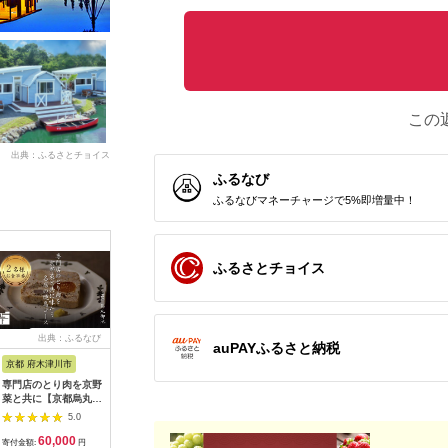
この
出典：ふるさとチョイス
ふるなび
ふるなびマネーチャージで5%即増量中！
ふるさとチョイス
出典：ふるなび
出典：ふるなび
出典：ふるなび
出典：ふ
auPAYふるさと納税
京都 府木津川市
長崎県
埼玉県 飯能市
宮崎県 都
専門店のとり肉を京野
界 雲仙 ふるさと納
【BlueTarp】ランチ
【先行受
菜と共に【京都烏丸御
税宿泊ギフト券
お食事券(ペア) チケッ
ラブ購入
池】で味わう2名様焼
（15,000円）【星野
ト HNNC001
300,000円
5.0
5.0
5.0
鳥コースお食事券
リゾート】
C701_(
60,000
50,000
14,000
1
064-15
ゴルフクラ
寄付金額:
円
寄付金額:
円
寄付金額:
円
寄付金額: