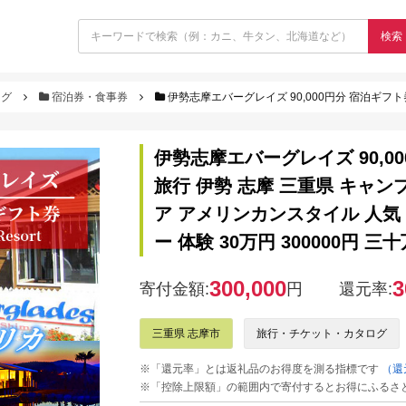
検索
ログ
宿泊券・食事券
伊勢志摩エバーグレイズ 90,000円分 宿泊ギフト券 / 旅行券 宿泊券 チケット 旅行 伊勢 志摩 三重県 キ
伊勢志摩エバーグレイズ 90,00
旅行 伊勢 志摩 三重県 キャン
ア アメリンカンスタイル 人気
ー 体験 30万円 300000円 三
300,000
3
寄付金額:
円
還元率:
三重県 志摩市
旅行・チケット・カタログ
※「還元率」とは返礼品のお得度を測る指標です
（還
※「控除上限額」の範囲内で寄付するとお得にふるさ