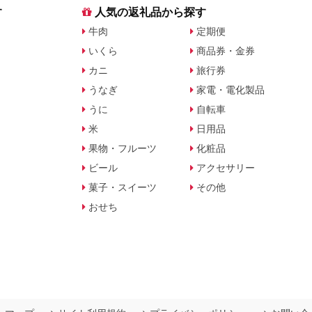
す
人気の返礼品から探す
牛肉
定期便
いくら
商品券・金券
カニ
旅行券
うなぎ
家電・電化製品
うに
自転車
米
日用品
果物・フルーツ
化粧品
ビール
アクセサリー
菓子・スイーツ
その他
おせち