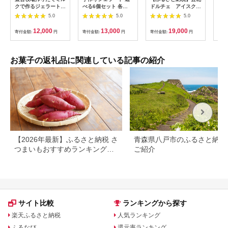
クで作るジェラート
べる6個セット 各
ドルチェ アイスクリ
ラー
（５種 計10個）〈小
110ml×6個 フレーバ
ーム12種食べ比べセ
ャー
5.0
5.0
5.0
野ファーム〉
ー 6個 アーモンド プ
ット(130ml×12個)
和栗
ラリネ 抹茶 バターキ
塩キ
12,000
13,000
19,000
寄付金額:
円
寄付金額:
円
寄付金額:
円
寄付
ャラメル ラテ ラズベ
ラ、
リー マーブル チョコ
ーズ
ラータ ティラミス ゴ
10
ルゴンゾーラ マンゴ
パス
お菓子の返礼品に関連している記事の紹介
ー 静岡県 菊川市
[ZA
【2026年最新】ふるさと納税 さ
青森県八戸市のふるさと納税
つまいもおすすめランキング｜
ご紹介
還元率・量・口コミで厳選
サイト比較
ランキングから探す
楽天ふるさと納税
人気ランキング
ふるなび
還元率ランキング