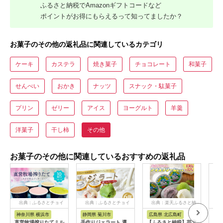
ふるさと納税でAmazonギフトコードなど
ポイントがお得にもらえるって知ってましたか？
お菓子のその他の返礼品に関連しているカテゴリ
ケーキ
カステラ
焼き菓子
チョコレート
和菓子
せんべい
おかき
ナッツ
スナック・駄菓子
プリン
ゼリー
アイス
ヨーグルト
羊羹
洋菓子
干し柿
その他
お菓子のその他に関連しているおすすめの返礼品
出典：ふるさとチョイ
出典：ふるさとチョイ
出典：楽天ふるさと納
出
ス
ス
税
神奈川県 横浜市
静岡県 菊川市
広島県 北広島町
熊
直営牧場搾りたてミル
手作りジェラート 選
【ふるさと納税】芸北
【ふ