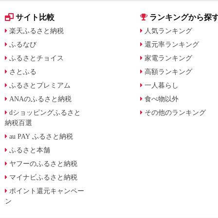
サイト比較
ランキングから探
楽天ふるさと納税
人気ランキング
ふるなび
還元率ランキング
ふるさとチョイス
家電ランキング
さとふる
高額ランキング
ふるさとプレミアム
一人暮らし
ANAのふるさと納税
食べ物以外
dショッピングふるさと
その他のランキング
納税百選
au PAY ふるさと納税
ふるさと本舗
ヤフーのふるさと納税
マイナビふるさと納税
ポイント還元キャンペー
ン