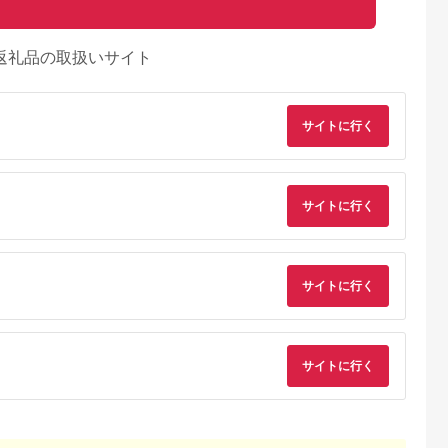
返礼品の取扱いサイト
サイトに行く
サイトに行く
サイトに行く
るさとチョイ
出典：ふるさとチョイ
出典：ふるさとプレミ
出典：ふるさとプレ
ス
ス
アム
ア
サイトに行く
城市
群馬県 長野原町
秋田県 にかほ市
岡山県 玉野市
付】ゴルフク
北軽井沢・八ッ場ダム
全日 さんねむ温泉 ペ
瀬戸内 温泉 たまの湯
補助券
周辺ほか町内各所で利
ア宿泊券[2名:1泊朝食
入館優待券 10枚 セ
_GI-
用可能な長野原町ふる
付・スタンダードツイ
ト 利用券 チケット
5.0
5.0
5.0
5.0
都城市) ゴルフ
さと感謝券（3,000円
ン] 旅行券 チケット
,000,000
10,000
51,000
49,000
ブ ダンロ
分）
円
寄付金額:
円
寄付金額:
円
寄付金額:
円