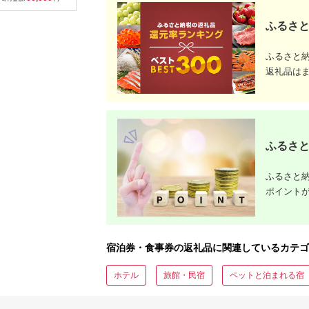
ップ ゼク
ソン クリ
ふるさと
チケット 
アイアン 
フェアウ
ふるさと
ハイブリッ
ジ 最新モ
返礼品は
ふるさと
ふるさと納
ポイント
宿泊券・食事券の返礼品に関連しているカテゴ
ホテル
旅館・民宿
ペットと泊まれる宿