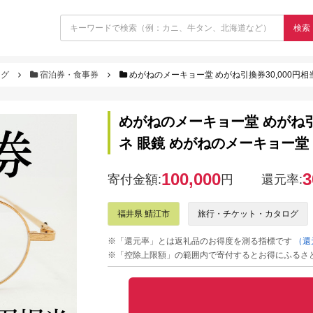
検索
ログ
宿泊券・食事券
めがねのメーキョー堂 めがね引換券30,000円相当 [H-
めがねのメーキョー堂 めがね引換券3
ネ 眼鏡 めがねのメーキョー堂 
100,000
3
寄付金額:
円
還元率:
福井県 鯖江市
旅行・チケット・カタログ
※「還元率」とは返礼品のお得度を測る指標です
（還
※「控除上限額」の範囲内で寄付するとお得にふるさ