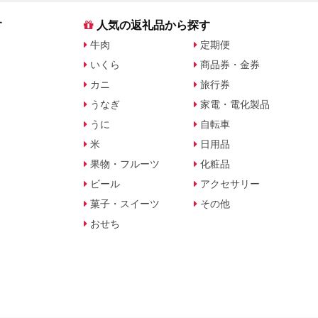
す
人気の返礼品から探す
牛肉
定期便
いくら
商品券・金券
カニ
旅行券
うなぎ
家電・電化製品
うに
自転車
米
日用品
果物・フルーツ
化粧品
ビール
アクセサリー
菓子・スイーツ
その他
おせち