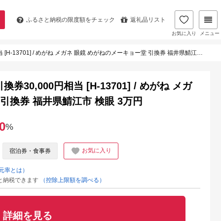
ふるさと納税の
限度額をチェック
返礼品リスト
お気に入り
メニュー
13701] / めがね メガネ 眼鏡 めがねのメーキョー堂 引換券 福井県鯖江市 検眼 3万円
0,000円相当 [H-13701] / めがね メガ
引換券 福井県鯖江市 検眼 3万円
0
%
お気に入り
宿泊券・食事券
元率とは）
と納税できます
（控除上限額を調べる）
詳細を見る