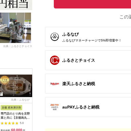
この
ふるなび
ふるなびマネーチャージで5%即増量中！
出典：ふるさとチョイス
ふるさとチョイス
楽天ふるさと納税
出典：ふるなび
出典：ふるなび
出典：ふるなび
出典：ふ
auPAYふるさと納税
京都 府木津川市
長崎県
埼玉県 飯能市
宮崎県 都
専門店のとり肉を京野
界 雲仙 ふるさと納
【BlueTarp】ランチ
【先行受
菜と共に【京都烏丸御
税宿泊ギフト券
お食事券(ペア) チケッ
ラブ購入
池】で味わう2名様焼
（15,000円）【星野
ト HNNC001
300,000円
5.0
5.0
5.0
鳥コースお食事券
リゾート】
C701_(
60,000
50,000
14,000
1
064-15
ゴルフクラ
寄付金額:
円
寄付金額:
円
寄付金額:
円
寄付金額: