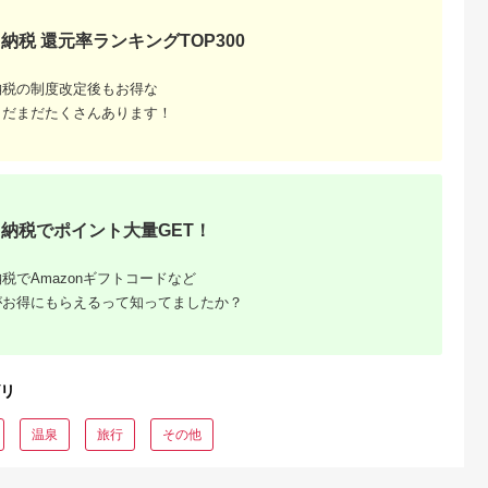
シオ スリク
ーブランド
納税 還元率ランキングTOP300
購入補助券
ドライバー
ェイウッド
納税の制度改定後もお得な
ド ウエッ
デル
まだまだたくさんあります！
納税でポイント大量GET！
税でAmazonギフトコードなど
がお得にもらえるって知ってましたか？
リ
温泉
旅行
その他