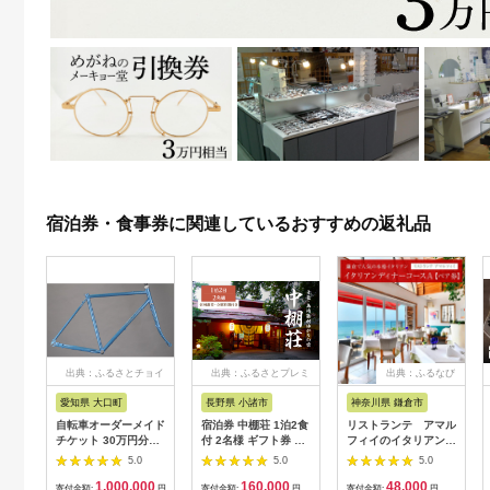
宿泊券・食事券に関連しているおすすめの返礼品
出典：ふるさとチョイ
出典：ふるさとプレミ
出典：ふるなび
ス
アム
愛知県 大口町
長野県 小諸市
神奈川県 鎌倉市
自転車オーダーメイド
宿泊券 中棚荘 1泊2食
リストランテ アマル
チケット 30万円分
付 2名様 ギフト券 チ
フィイのイタリアンデ
【1360365】
ケット 券 宿泊 旅行
ィナーコースA ペア
5.0
5.0
5.0
温泉 食事
券
1,000,000
160,000
48,000
寄付金額:
円
寄付金額:
円
寄付金額:
円