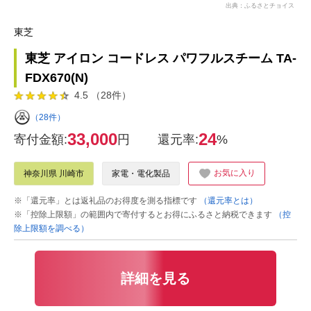
出典：ふるさとチョイス
東芝
東芝 アイロン コードレス パワフルスチーム TA-
FDX670(N)
4.5 （28件）
（28件）
33,000
24
寄付金額:
円
還元率:
%
お気に入り
神奈川県 川崎市
家電・電化製品
※「還元率」とは返礼品のお得度を測る指標です
（還元率とは）
※「控除上限額」の範囲内で寄付するとお得にふるさと納税できます
（控
除上限額を調べる）
詳細を見る