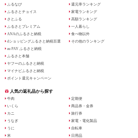
ふるなび
還元率ランキング
ふるさとチョイス
家電ランキング
さとふる
高額ランキング
ふるさとプレミアム
一人暮らし
ANAのふるさと納税
食べ物以外
dショッピングふるさと納税百選
その他のランキング
au PAY ふるさと納税
ふるさと本舗
ヤフーのふるさと納税
マイナビふるさと納税
ポイント還元キャンペーン
人気の返礼品から探す
牛肉
定期便
いくら
商品券・金券
カニ
旅行券
うなぎ
家電・電化製品
うに
自転車
米
日用品