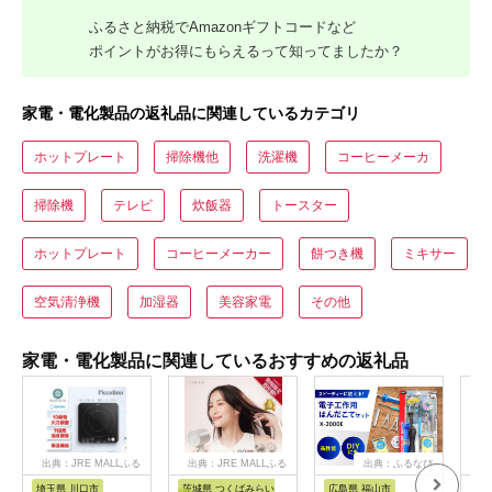
ふるさと納税でAmazonギフトコードなど
ポイントがお得にもらえるって知ってましたか？
家電・電化製品の返礼品に関連しているカテゴリ
ホットプレート
掃除機他
洗濯機
コーヒーメーカ
掃除機
テレビ
炊飯器
トースター
ホットプレート
コーヒーメーカー
餅つき機
ミキサー
空気清浄機
加湿器
美容家電
その他
家電・電化製品に関連しているおすすめの返礼品
出典：JRE MALLふる
出典：JRE MALLふる
出典：ふるなび
さと納税
さと納税
埼玉県 川口市
茨城県 つくばみらい
広島県 福山市
大