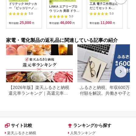
市
ドリテック IHクッカ
工具 電子工作用はん
乾電
LINKA エアリーブロ
ー 「ピッコリーノ」
だこてセット X-
単3
ウ リンカ 美容 ドライ
ブラック DI-
2000E[BAEG004]工
カリ
5.0
5.0
ヤー ヘアケア 髪 エス
217BK【1642626】
5.0
具
ック
テ ギフト ラッピング
25,000
46,000
11,000
寄付金額:
円
贈呈品 プレゼント 母
寄付金額:
円
寄付金額:
円
寄付
の日 母の日準備 母の
日ギフト [EV08-NT]
家電・電化製品の返礼品に関連している記事の紹介
【2026年版】楽天ふるさと納税
ふるさと納税、年収600万の
還元率ランキング｜高還元率返
付額を解説。共働きや子ども
礼品をジャンル別に比較
いる場合も
サイト比較
ランキングから探す
楽天ふるさと納税
人気ランキング