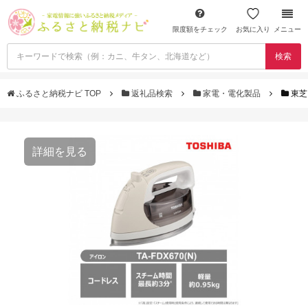
限度額をチェック
お気に入り
メニュー
検索
ふるさと納税ナビ TOP
返礼品検索
家電・電化製品
東芝
詳細を見る