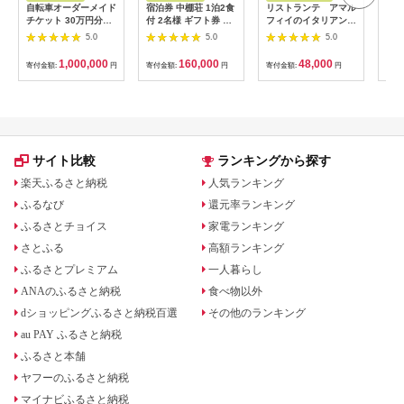
自転車オーダーメイド
宿泊券 中棚荘 1泊2食
リストランテ アマル
専門
チケット 30万円分
付 2名様 ギフト券 チ
フィイのイタリアンデ
菜と
【1360365】
ケット 券 宿泊 旅行
ィナーコースA ペア
池】
5.0
5.0
5.0
温泉 食事
券
鳥コ
064
1,000,000
160,000
48,000
寄付金額:
円
寄付金額:
円
寄付金額:
円
寄付
サイト比較
ランキングから探す
楽天ふるさと納税
人気ランキング
ふるなび
還元率ランキング
ふるさとチョイス
家電ランキング
さとふる
高額ランキング
ふるさとプレミアム
一人暮らし
ANAのふるさと納税
食べ物以外
dショッピングふるさと納税百選
その他のランキング
au PAY ふるさと納税
ふるさと本舗
ヤフーのふるさと納税
マイナビふるさと納税