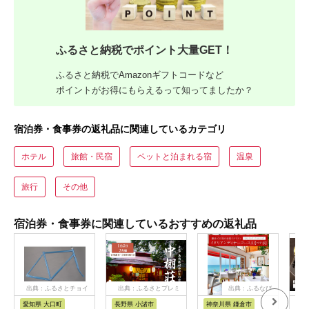
ふるさと納税でポイント大量GET！
ふるさと納税でAmazonギフトコードなど
ポイントがお得にもらえるって知ってましたか？
宿泊券・食事券の返礼品に関連しているカテゴリ
ホテル
旅館・民宿
ペットと泊まれる宿
温泉
旅行
その他
宿泊券・食事券に関連しているおすすめの返礼品
出典：ふるさとチョイ
出典：ふるさとプレミ
出典：ふるなび
ス
アム
愛知県 大口町
長野県 小諸市
神奈川県 鎌倉市
京