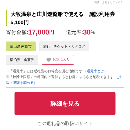
出典：ふるさとチョイス
大牧温泉と庄川遊覧船で使える 施設利用券
5,100円
17,000
30
寄付金額:
円
還元率:
%
富山県 南砺市
旅行・チケット・カタログ
お気に入り
宿泊券・食事券
※「還元率」とは返礼品のお得度を測る指標です
（還元率とは）
※「控除上限額」の範囲内で寄付するとお得にふるさと納税できます
（控
除上限額を調べる）
詳細を見る
この返礼品の取扱いサイト