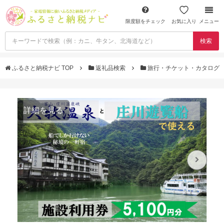
限度額をチェック
お気に入り
メニュー
検索
ふるさと納税ナビ TOP
返礼品検索
旅行・チケット・カタログ
詳細を見る