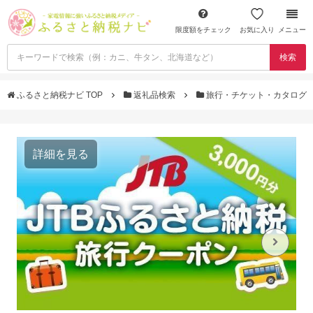
限度額をチェック
お気に入り
メニュー
検索
ふるさと納税ナビ TOP
返礼品検索
旅行・チケット・カタログ
詳細を見る