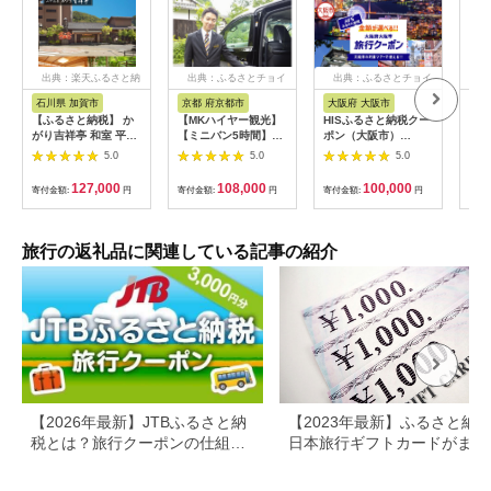
出典：楽天ふるさと納
出典：ふるさとチョイ
出典：ふるさとチョイ
出
税
ス
ス
石川県 加賀市
京都 府京都市
大阪府 大阪市
兵
【ふるさと納税】 か
【MKハイヤー観光】
HISふるさと納税クー
【ふ
がり吉祥亭 和室 平日
【ミニバン5時間】ド
ポン（大阪市）
効期
限定 ペア宿泊券 1泊2
ライバーとめぐるとっ
30,000円分_OS039-
も使
5.0
5.0
5.0
食付 2名 ペア 食事付
ておきの京都観光（3
0001-07
60
温泉 宿泊券 旅行 トラ
／21-6／20・10／1-
券 
127,000
108,000
100,000
寄付金額:
円
寄付金額:
円
寄付金額:
円
寄付
ベル 宿泊 宿泊施設 宿
11／30）
旅行
レジャー F6P-0991
カニ
行 
宿 
旅行の返礼品に関連している記事の紹介
ン 
行 
プレ
日 2
【2026年最新】JTBふるさと納
【2023年最新】ふるさと納
税とは？旅行クーポンの仕組
日本旅行ギフトカードがまだ
み・使い方をわかりやすく解説
らえる⁉