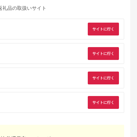
返礼品の取扱いサイト
サイトに行く
サイトに行く
天ふるさと納
出典：ふるラボ
出典：楽天ふるさと納
出典：さとふ
税
税
サイトに行く
伊豆町
高知県 土佐清水市
沖縄県 糸満市
群馬県 桐生市
と納税】迷っ
あしずり温泉郷 共通
【ふるさと納税】【糸
桐生カントリークラ
！ ひがしい
宿泊クーポン券 3,000
満市】しろくまツアー
使えるゴルフ利用券
 宿泊 補助
円分 あしずり温泉郷
で利用可能なWEB旅
(4,000円相当)
5.0
5.0
5.0
5.0
千円分）
旅行券 トラベル ペア
行クーポン(6万円分）
0,000
10,000
200,000
15,000
静岡県 東伊
家族 温泉 ホテル 観光
サイトに行く
円
寄付金額:
円
寄付金額:
円
寄付金額:
円
旅行 国内旅行 宿泊 宿
泊施設 自然 旅館 高知
県 土佐清水市
【R01313】