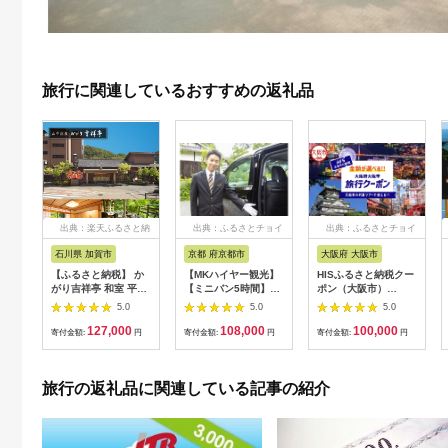
旅行に関連しているおすすめの返礼品
出典：楽天ふるさと納
出典：ふるさとチョイ
出典：ふるさとチョイ
税
ス
ス
石川県 加賀市
京都 府京都市
大阪府 大阪市
【ふるさと納税】 か
【MKハイヤー観光】
HISふるさと納税クー
がり吉祥亭 和室 平日
【ミニバン5時間】ド
ポン（大阪市）
限定 ペア宿泊券 1泊2
ライバーとめぐるとっ
30,000円分_OS039-
5.0
5.0
5.0
食付 2名 ペア 食事付
ておきの京都観光（3
0001-07
127,000
108,000
100,000
温泉 宿泊券 旅行 トラ
／21-6／20・10／1-
寄付金額:
円
寄付金額:
円
寄付金額:
円
ベル 宿泊 宿泊施設 宿
11／30）
レジャー F6P-0991
旅行の返礼品に関連している記事の紹介