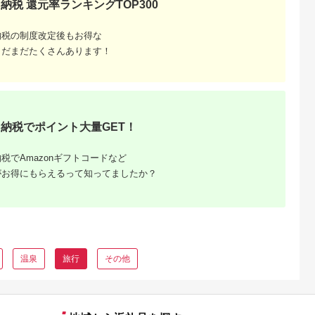
納税 還元率ランキングTOP300
納税の制度改定後もお得な
まだまだたくさんあります！
るさと納
ンキング
・商品券
納税でポイント大量GET！
税でAmazonギフトコードなど
がお得にもらえるって知ってましたか？
温泉
旅行
その他