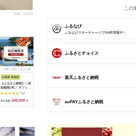
この
出典：ふるラボ
ふるなび
ふるなびマネーチャージで5%即増量中！
ふるさとチョイス
出典：楽天ふるさと納
出典：楽天ふるさと納
出典：ふるラボ
出典：楽
税
税
楽天ふるさと納税
兵庫県 香美町
栃木県 日光市
三重県 多気町
静岡県 東
【ふるさと納税】＼有
【ふるさと納税】ぐる
宿泊券 90,000円分 コ
【ふるさ
効期限2年／ ギフトに
り日光感謝券【商品券
ンランショップ・ジャ
たらコレ
も使える 宿泊補助券
1万5千円分】｜旅行
パンが監修したはじめ
ず 満喫
5.0
5.0
5.0
60,000円分 宿泊助成
券 クーポン券 お食事
てのホテル
券 （6
200,000
50,000
300,000
2
券 宿泊券 旅 トラベル
券 旅行 観光 温泉 旅
HACIENDA VISON ハ
B001／
auPAYふるさと納税
寄付金額:
円
寄付金額:
円
寄付金額:
円
寄付金額:
旅行券 兵庫県 香美町
館 ホテル カフェ レジ
シェンダ ヴィソン マ
豆町
カニ 温泉 海 観光 旅
ャー施設 地域商品券
ナーホテル ホテルチ
行 関西 ホテル 旅館
チケット 日光市
ケット ホテル宿泊券
宿 体験 ギフト クーポ
[0292]
宿泊チケット 宿泊券
ン 宿泊 お泊り 国内旅
旅行宿泊券 観光宿泊
行 但馬牛 旅館 温泉宿
券 高級 高級宿 三重県
プレゼント 贈答 母の
多気町 AI-30
日 25-09