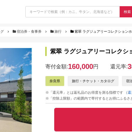
検索
ログ
宿泊券・食事券
旅行
紫翠 ラグジュアリーコレクションホテル
紫翠 ラグジュアリーコレクション
160,000
3
寄付金額:
円
還元率:
奈良県
旅行・チケット・カタログ
宿
※「還元率」とは返礼品のお得度を測る指標です
（還
※「控除上限額」の範囲内で寄付するとお得にふるさ