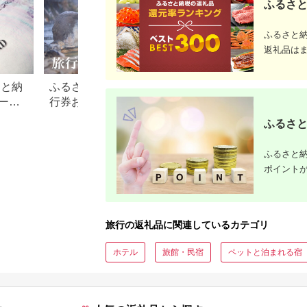
ふるさと
ふるさと
返礼品は
さと納
ふるさと納税でもらえる旅
【2026年最新】ふ
ード
行券おすすめランキング
税 金券の返礼品ラ
【2026年最新版】還元率・
｜旅行券・食事券
ふるさと
旅行会社別で徹底比較
を比較
ふるさと納
ポイント
旅行の返礼品に関連しているカテゴリ
ホテル
旅館・民宿
ペットと泊まれる宿