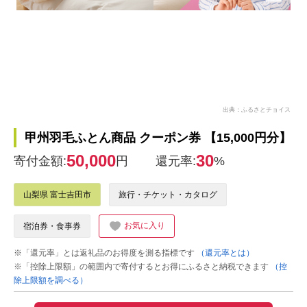
出典：ふるさとチョイス
甲州羽毛ふとん商品 クーポン券 【15,000円分】
50,000
30
寄付金額:
円
還元率:
%
山梨県 富士吉田市
旅行・チケット・カタログ
お気に入り
宿泊券・食事券
※「還元率」とは返礼品のお得度を測る指標です
（還元率とは）
※「控除上限額」の範囲内で寄付するとお得にふるさと納税できます
（控
除上限額を調べる）