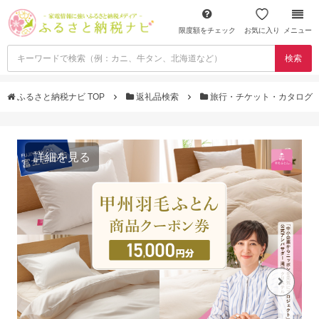
限度額をチェック
お気に入り
メニュー
検索
ふるさと納税ナビ TOP
返礼品検索
旅行・チケット・カタログ
詳細を見る