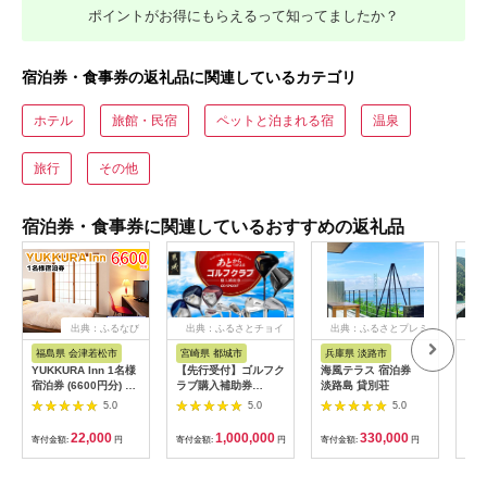
ポイントがお得にもらえるって知ってましたか？
宿泊券・食事券の返礼品に関連しているカテゴリ
ホテル
旅館・民宿
ペットと泊まれる宿
温泉
旅行
その他
宿泊券・食事券に関連しているおすすめの返礼品
出典：ふるなび
出典：ふるさとチョイ
出典：ふるさとプレミ
出
ス
アム
福島県 会津若松市
宮崎県 都城市
兵庫県 淡路市
高
YUKKURA Inn 1名様
【先行受付】ゴルフク
海風テラス 宿泊券
スノ
宿泊券 (6600円分) ワ
ラブ購入補助券
淡路島 貸別荘
川キ
ーケーションお試しプ
300,000円_GI-
「住
5.0
5.0
5.0
ラン｜東北 福島県 会
C701_(都城市) ゴルフ
ア宿
津若松市 東山温泉 旅
ゴルフクラブ ダンロ
22,000
1,000,000
330,000
寄付金額:
円
寄付金額:
円
寄付金額:
円
寄付
行 クーポン 利用券
ップ ゼクシオ スリク
[0800]
ソン クリーブランド
チケット 購入補助券