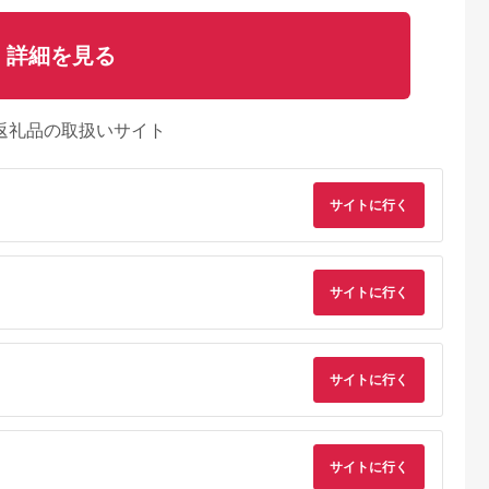
詳細を見る
返礼品の取扱いサイト
サイトに行く
天ふるさと納
出典：ふるラボ
出典：楽天ふるさと納
出典：さとふ
税
税
伊豆町
高知県 土佐清水市
沖縄県 糸満市
群馬県 桐生市
サイトに行く
と納税】迷っ
あしずり温泉郷 共通
【ふるさと納税】【糸
桐生カントリークラ
！ ひがしい
宿泊クーポン券 3,000
満市】しろくまツアー
使えるゴルフ利用券
 宿泊 補助
円分 あしずり温泉郷
で利用可能なWEB旅
(4,000円相当)
5.0
5.0
5.0
5.0
千円分）
旅行券 トラベル ペア
行クーポン(6万円分）
0,000
10,000
200,000
15,000
静岡県 東伊
家族 温泉 ホテル 観光
円
寄付金額:
円
寄付金額:
円
寄付金額:
円
旅行 国内旅行 宿泊 宿
サイトに行く
泊施設 自然 旅館 高知
県 土佐清水市
【R01313】
サイトに行く