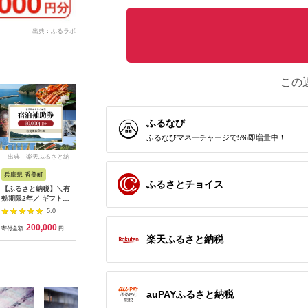
出典：ふるラボ
この
ふるなび
ふるなびマネーチャージで5%即増量中！
出典：楽天ふるさと納
出典：楽天ふるさと納
出典：ふるラボ
出典：楽
税
税
兵庫県 香美町
栃木県 日光市
三重県 多気町
静岡県 東
ふるさとチョイス
【ふるさと納税】＼有
【ふるさと納税】ぐる
宿泊券 90,000円分 コ
【ふるさ
効期限2年／ ギフトに
り日光感謝券【商品券
ンランショップ・ジャ
たらコレ
も使える 宿泊補助券
1万5千円分】｜旅行
パンが監修したはじめ
ず 満喫
5.0
5.0
5.0
60,000円分 宿泊助成
券 クーポン券 お食事
てのホテル
券 （6
200,000
50,000
300,000
2
券 宿泊券 旅 トラベル
券 旅行 観光 温泉 旅
HACIENDA VISON ハ
B001／
寄付金額:
円
寄付金額:
円
寄付金額:
円
寄付金額:
旅行券 兵庫県 香美町
館 ホテル カフェ レジ
シェンダ ヴィソン マ
豆町
楽天ふるさと納税
カニ 温泉 海 観光 旅
ャー施設 地域商品券
ナーホテル ホテルチ
行 関西 ホテル 旅館
チケット 日光市
ケット ホテル宿泊券
宿 体験 ギフト クーポ
[0292]
宿泊チケット 宿泊券
ン 宿泊 お泊り 国内旅
旅行宿泊券 観光宿泊
行 但馬牛 旅館 温泉宿
券 高級 高級宿 三重県
auPAYふるさと納税
プレゼント 贈答 母の
多気町 AI-30
日 25-09