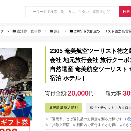
検索
ログ
宿泊券・食事券
旅行
2305 奄美航空ツーリスト徳之島営業所 旅行ギフト券（6,000円分）（ 旅行会
2305 奄美航空ツーリスト徳之
会社 地元旅行会社 旅行クーポン
自然遺産 奄美航空ツーリスト 
宿泊 ホテル )
20,000
30
寄付金額:
円
還元率:
鹿児島県 徳之島町
旅行・チケット・カタロ
※「還元率」とは返礼品のお得度を測る指標です
（還
※「控除上限額」の範囲内で寄付するとお得にふるさ