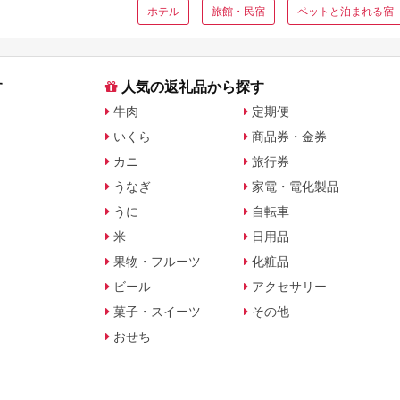
ホテル
旅館・民宿
ペットと泊まれる宿
す
人気の返礼品から探す
牛肉
定期便
いくら
商品券・金券
カニ
旅行券
うなぎ
家電・電化製品
うに
自転車
米
日用品
果物・フルーツ
化粧品
ビール
アクセサリー
菓子・スイーツ
その他
おせち