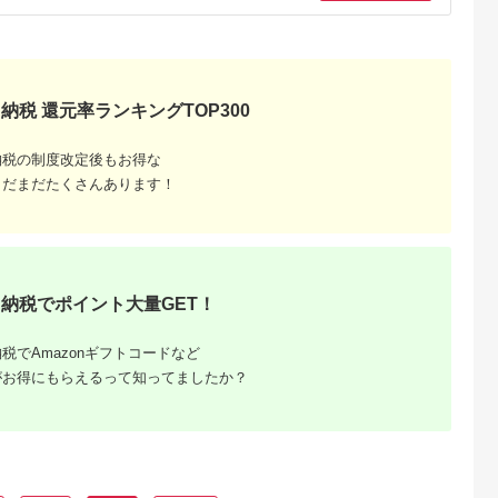
納税 還元率ランキングTOP300
るさと納
納税の制度改定後もお得な
ンキング
まだまだたくさんあります！
・商品券
納税でポイント大量GET！
税でAmazonギフトコードなど
がお得にもらえるって知ってましたか？