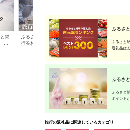
ふるさと
さと納
ふるさと納税でもらえる旅
【2026年最新】ふ
ふるさと
ード
行券おすすめランキング
税 金券の返礼品ラ
返礼品は
【2026年最新版】還元率・
｜旅行券・食事券
旅行会社別で徹底比較
を比較
ふるさと
ふるさと納
ポイント
旅行の返礼品に関連しているカテゴリ