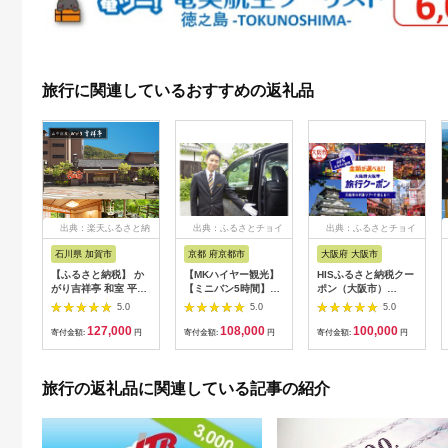
旅行に関連しているおすすめの返礼品
出典：楽天ふるさと納
出典：ふるさとチョイ
出典：ふるさとチョイ
税
ス
ス
石川県 加賀市
京都 府京都市
大阪府 大阪市
【ふるさと納税】 か
【MKハイヤー観光】
HISふるさと納税クー
がり吉祥亭 和室 平日
【ミニバン5時間】ド
ポン（大阪市）
限定 ペア宿泊券 1泊2
ライバーとめぐるとっ
30,000円分_OS039-
5.0
5.0
5.0
食付 2名 ペア 食事付
ておきの京都観光（3
0001-07
127,000
108,000
100,000
温泉 宿泊券 旅行 トラ
／21-6／20・10／1-
寄付金額:
円
寄付金額:
円
寄付金額:
円
ベル 宿泊 宿泊施設 宿
11／30）
レジャー F6P-0991
旅行の返礼品に関連している記事の紹介