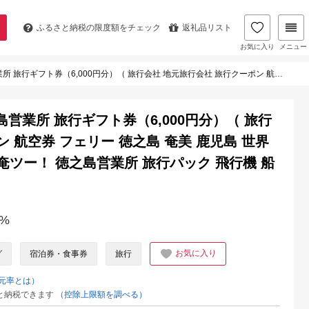
ふるさと納税の
限度額をチェック
返礼品リスト
お気に入り
メニュー
社 地元旅行会社 旅行クーポン 航空券 フェリー 徳之島 奄美 鹿児島 世界自然遺産 奄美航空ツーリスト 奄ツー！ 徳之島営業所 旅行パック 飛行機 船 宿泊 ホテル )
島営業所 旅行ギフト券（6,000円分）（ 旅行
 航空券 フェリー 徳之島 奄美 鹿児島 世界
奄ツー！ 徳之島営業所 旅行パック 飛行機 船
%
お気に入り
グ
宿泊券・食事券
旅行
元率とは）
と納税できます
（控除上限額を調べる）