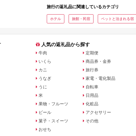
旅行会社別で徹底比較
を比較
旅行の返礼品に関連しているカテゴリ
ホテル
旅館・民宿
ペットと泊まれる宿
す
人気の返礼品から探す
牛肉
定期便
いくら
商品券・金券
カニ
旅行券
うなぎ
家電・電化製品
うに
自転車
米
日用品
果物・フルーツ
化粧品
ビール
アクセサリー
菓子・スイーツ
その他
おせち