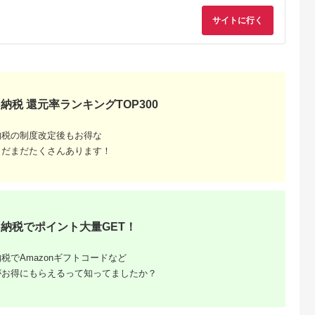
サイトに行く
天ふるさと納
出典：ふるラボ
出典：楽天ふるさと納
出典：さとふ
税
税
伊豆町
高知県 土佐清水市
沖縄県 糸満市
群馬県 桐生市
と納税】迷っ
あしずり温泉郷 共通
【ふるさと納税】【糸
桐生カントリークラ
！ ひがしい
宿泊クーポン券 3,000
満市】しろくまツアー
使えるゴルフ利用券
 宿泊 補助
円分 あしずり温泉郷
で利用可能なWEB旅
(4,000円相当)
5.0
5.0
5.0
5.0
千円分）
旅行券 トラベル ペア
行クーポン(6万円分）
0,000
10,000
200,000
15,000
静岡県 東伊
家族 温泉 ホテル 観光
円
寄付金額:
円
寄付金額:
円
寄付金額:
円
納税 還元率ランキングTOP300
旅行 国内旅行 宿泊 宿
泊施設 自然 旅館 高知
県 土佐清水市
納税の制度改定後もお得な
【R01313】
まだまだたくさんあります！
納税でポイント大量GET！
税でAmazonギフトコードなど
るさと納
がお得にもらえるって知ってましたか？
ンキング
・商品券