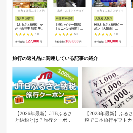
出典：楽天ふるさと納
出典：ふるさとチョイ
出典：ふるさとチョイ
税
ス
ス
石川県 加賀市
京都 府京都市
大阪府 大阪市
【ふるさと納税】 か
【MKハイヤー観光】
HISふるさと納税クー
がり吉祥亭 和室 平日
【ミニバン5時間】ド
ポン（大阪市）
限定 ペア宿泊券 1泊2
ライバーとめぐるとっ
30,000円分_OS039-
5.0
5.0
5.0
食付 2名 ペア 食事付
ておきの京都観光（3
0001-07
127,000
108,000
100,000
温泉 宿泊券 旅行 トラ
／21-6／20・10／1-
寄付金額:
円
寄付金額:
円
寄付金額:
円
ベル 宿泊 宿泊施設 宿
11／30）
レジャー F6P-0991
旅行の返礼品に関連している記事の紹介
【2026年最新】JTBふるさ
【2023年最新】ふる
と納税とは？旅行クーポン
税で日本旅行ギフトカ
の仕組み・使い方をわかり
がまだもらえる⁉