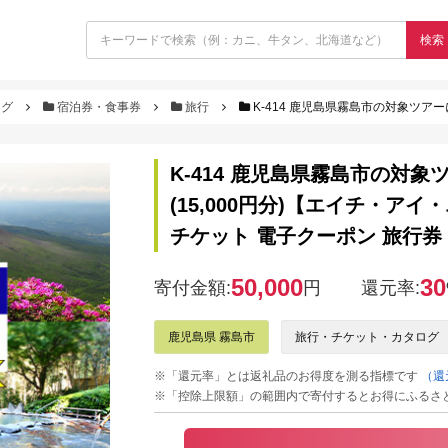
検索
ログ
宿泊券・食事券
旅行
K-414 鹿児島県霧島市の対象ツアーに使えるHISふるさと
K-414 鹿児島県霧島市の対
(15,000円分)【エイチ・アイ
チケット 電子クーポン 旅行券
50,000
30
寄付金額:
円
還元率:
鹿児島県 霧島市
旅行・チケット・カタログ
※「還元率」とは返礼品のお得度を測る指標です
（還
※「控除上限額」の範囲内で寄付するとお得にふるさ