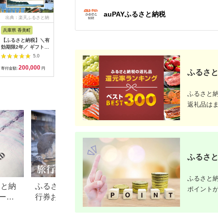
auPAYふるさと納税
出典：楽天ふるさと納
出典：楽天ふるさと納
出典：ふるラボ
出典：楽
税
税
兵庫県 香美町
栃木県 日光市
三重県 多気町
静岡県 東
【ふるさと納税】＼有
【ふるさと納税】ぐる
宿泊券 90,000円分 コ
【ふるさ
効期限2年／ ギフトに
り日光感謝券【商品券
ンランショップ・ジャ
たらコレ
も使える 宿泊補助券
1万5千円分】｜旅行
パンが監修したはじめ
ず 満喫
5.0
5.0
5.0
60,000円分 宿泊助成
券 クーポン券 お食事
てのホテル
券 （6
200,000
50,000
300,000
2
券 宿泊券 旅 トラベル
券 旅行 観光 温泉 旅
HACIENDA VISON ハ
B001／
寄付金額:
円
寄付金額:
円
寄付金額:
円
寄付金額:
ふるさと
旅行券 兵庫県 香美町
館 ホテル カフェ レジ
シェンダ ヴィソン マ
豆町
カニ 温泉 海 観光 旅
ャー施設 地域商品券
ナーホテル ホテルチ
行 関西 ホテル 旅館
チケット 日光市
ケット ホテル宿泊券
ふるさと
宿 体験 ギフト クーポ
[0292]
宿泊チケット 宿泊券
ン 宿泊 お泊り 国内旅
旅行宿泊券 観光宿泊
返礼品は
行 但馬牛 旅館 温泉宿
券 高級 高級宿 三重県
プレゼント 贈答 母の
多気町 AI-30
日 25-09
ふるさと
ふるさと納
さと納
ふるさと納税でもらえる旅
【2026年最新】ふ
ポイント
ード
行券おすすめランキング
税 金券の返礼品ラ
【2026年最新版】還元率・
｜旅行券・食事券