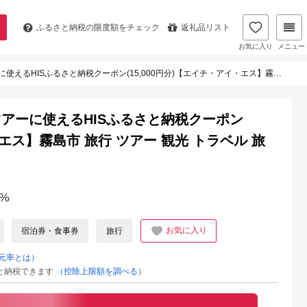
ふるさと納税の
限度額をチェック
返礼品リスト
お気に入り
メニュー
納税クーポン(15,000円分)【エイチ・アイ・エス】霧島市 旅行 ツアー 観光 トラベル 旅 チケット 電子クーポン 旅行券
象ツアーに使えるHISふるさと納税クーポン
・エス】霧島市 旅行 ツアー 観光 トラベル 旅
%
お気に入り
宿泊券・食事券
旅行
元率とは）
と納税できます
（控除上限額を調べる）