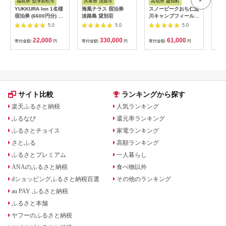
福島県 会津若松市
兵庫県 淡路市
高知県 越知町
富
YUKKURA Inn 1名様
海風テラス 宿泊券
スノーピークおち仁淀
立山
宿泊券 (6600円分) ワ
淡路島 貸別荘
川キャンプフィールド
券 1
ーケーションお試しプ
「住箱-jyubako-」ペ
額 6
5.0
5.0
5.0
ラン｜東北 福島県 会
ア宿泊チケット
ケッ
津若松市 東山温泉 旅
山荘
22,000
330,000
61,000
寄付金額:
円
寄付金額:
円
寄付金額:
円
寄付
行 クーポン 利用券
観光
[0800]
ト 
アル
観光
部観光
サイト比較
ランキングから探す
楽天ふるさと納税
人気ランキング
ふるなび
還元率ランキング
ふるさとチョイス
家電ランキング
さとふる
高額ランキング
ふるさとプレミアム
一人暮らし
ANAのふるさと納税
食べ物以外
dショッピングふるさと納税百選
その他のランキング
au PAY ふるさと納税
ふるさと本舗
ヤフーのふるさと納税