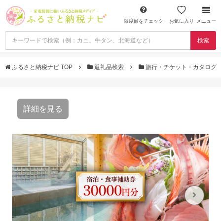
限度額をチェック
お気に入り
メニュー
検索
ふるさと納税ナビ TOP
返礼品検索
旅行・チケット・カタログ
詳細を見る