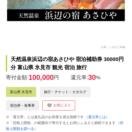
出典：ふるさと本舗
天然温泉浜辺の宿あさひや 宿泊補助券 30000円
分 富山県 氷見市 観光 宿泊 旅行
100,000
30
寄付金額:
円
還元率:
%
富山県 氷見市
旅行・チケット・カタログ
お気に入り
宿泊券・食事券
※「還元率」とは返礼品のお得度を測る指標です
（還元率とは）
※「控除上限額」の範囲内で寄付するとお得にふるさと納税できます
（控
除上限額を調べる）