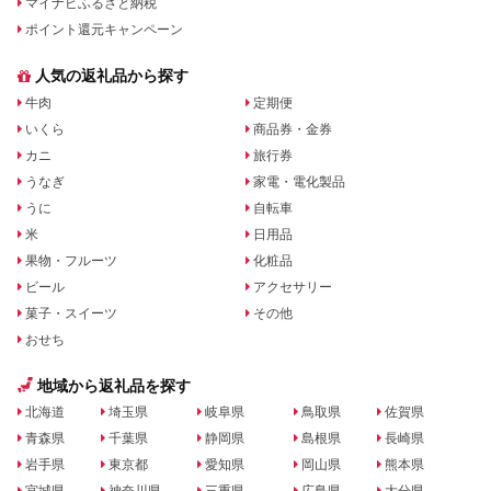
マイナビふるさと納税
ポイント還元キャンペーン
人気の返礼品から探す
牛肉
定期便
いくら
商品券・金券
カニ
旅行券
うなぎ
家電・電化製品
うに
自転車
米
日用品
果物・フルーツ
化粧品
ビール
アクセサリー
菓子・スイーツ
その他
おせち
地域から返礼品を探す
北海道
埼玉県
岐阜県
鳥取県
佐賀県
青森県
千葉県
静岡県
島根県
長崎県
岩手県
東京都
愛知県
岡山県
熊本県