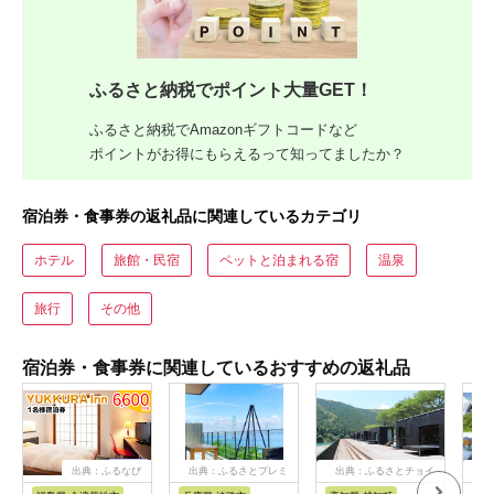
ふるさと納税でポイント大量GET！
ふるさと納税でAmazonギフトコードなど
ポイントがお得にもらえるって知ってましたか？
宿泊券・食事券の返礼品に関連しているカテゴリ
ホテル
旅館・民宿
ペットと泊まれる宿
温泉
旅行
その他
宿泊券・食事券に関連しているおすすめの返礼品
出典：ふるなび
出典：ふるさとプレミ
出典：ふるさとチョイ
出
アム
ス