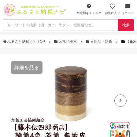
限度額をチェック
お気に入り
メニュー
検索
ふるさと納税ナビ TOP
返礼品検索
日用品・雑貨
【藤木
詳細を見る