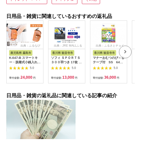
日用品・雑貨に関連しているおすすめの返礼品
出典：ふるなび
出典：JRE MALLふる
出典：ふるさとチョイ
さと納税
ス
鹿児島県 霧島市
香川県 観音寺市
香川県 観音寺市
茨
K-047-B スマートキ
ソフィ ＳＰＯＲＴＳ
マナーおむつのび～る
アク
ー・脱着式小銭入れ付
３００羽つき 17枚 ×8
テープ付 SS 64枚
ブー
きキーケース＜キャメ
日用品 生理用品 ナプ
× 6袋
え用1
5.0
5.0
5.0
ル＞【m's】霧島市 革
キン ずれに強い スポ
ゃれ
革製品 牛革 本革 ヌメ
ーツ用 ユニチャーム
24,000
13,000
36,000
寄付金額:
円
寄付金額:
円
寄付金額:
円
寄付
革 キーケース コイン
ケース 小銭入れ ハン
ドメイド 手作り
日用品・雑貨の返礼品に関連している記事の紹介