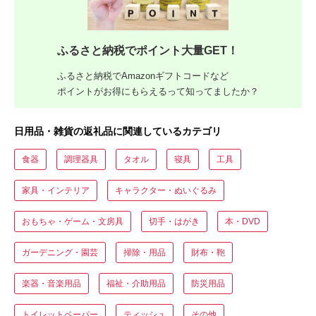
ふるさと納税でポイント大量GET！
ふるさと納税でAmazonギフトコードなど
ポイントがお得にもらえるって知ってましたか？
日用品・雑貨の返礼品に関連しているカテゴリ
食器
調理器具
タオル
寝具
工具
家具・インテリア
キャラクター・ぬいぐるみ
おもちゃ・ゲーム・文房具
切手・はがき
本・DVD
ガーデニング・園芸
掃除・用品
財布・鞄
楽器・音楽用品
福祉・介助用品
防災用品
トイレットペーパー
ティッシュ
その他