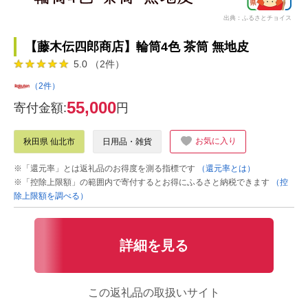
出典：ふるさとチョイス
【藤木伝四郎商店】輪筒4色 茶筒 無地皮
5.0 （2件）
（2件）
55,000
寄付金額:
円
お気に入り
秋田県 仙北市
日用品・雑貨
※「還元率」とは返礼品のお得度を測る指標です
（還元率とは）
※「控除上限額」の範囲内で寄付するとお得にふるさと納税できます
（控
除上限額を調べる）
詳細を見る
この返礼品の取扱いサイト