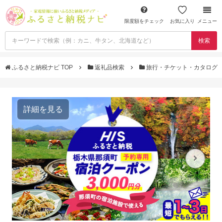
限度額をチェック
お気に入り
メニュー
検索
ふるさと納税ナビ TOP
返礼品検索
旅行・チケット・カタログ
詳細を見る