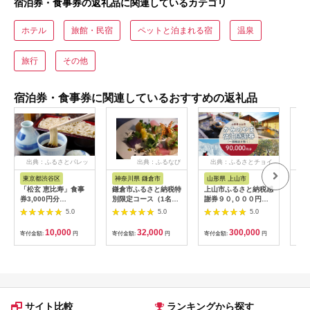
宿泊券・食事券の返礼品に関連しているカテゴリ
ホテル
旅館・民宿
ペットと泊まれる宿
温泉
旅行
その他
宿泊券・食事券に関連しているおすすめの返礼品
出典：ふるさとパレッ
出典：ふるなび
出典：ふるさとチョイ
出
ト
ス
東京都渋谷区
神奈川県 鎌倉市
山形県 上山市
山
「松玄 恵比寿」食事
鎌倉市ふるさと納税特
上山市ふるさと納税感
赤湯
券3,000円分
別限定コース（1名様
謝券９０,０００円
枚 (
【098004】 チケット
分）～MOKICHI
分 0023-2208
温泉
5.0
5.0
5.0
お食事券 和食 十割蕎
KAMAKURAの特別全
山形
麦 旬食材 コース料理
7品～ | 食事券 コース
10,000
32,000
300,000
寄付金額:
円
寄付金額:
円
寄付金額:
円
寄付
鍋 ランチ 会食 デート
料理 全7品 人気 おす
利用券 ギフト プレゼ
すめ 和洋折衷 記念日
ント
ディナー 送料無料 神
奈川 鎌倉 食事券 食事
券 食事券 食事券
サイト比較
ランキングから探す