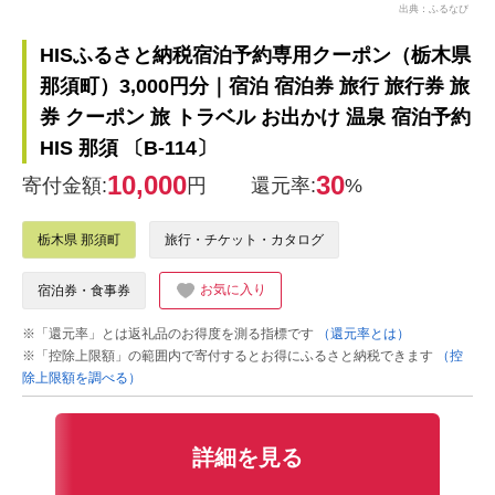
出典：ふるなび
HISふるさと納税宿泊予約専用クーポン（栃木県
那須町）3,000円分｜宿泊 宿泊券 旅行 旅行券 旅
券 クーポン 旅 トラベル お出かけ 温泉 宿泊予約
HIS 那須 〔B-114〕
10,000
30
寄付金額:
円
還元率:
%
栃木県 那須町
旅行・チケット・カタログ
お気に入り
宿泊券・食事券
※「還元率」とは返礼品のお得度を測る指標です
（還元率とは）
※「控除上限額」の範囲内で寄付するとお得にふるさと納税できます
（控
除上限額を調べる）
詳細を見る