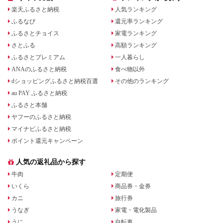
楽天ふるさと納税
人気ランキング
ふるなび
還元率ランキング
ふるさとチョイス
家電ランキング
さとふる
高額ランキング
ふるさとプレミアム
一人暮らし
ANAのふるさと納税
食べ物以外
dショッピングふるさと納税百選
その他のランキング
au PAY ふるさと納税
ふるさと本舗
ヤフーのふるさと納税
マイナビふるさと納税
ポイント還元キャンペーン
人気の返礼品から探す
牛肉
定期便
いくら
商品券・金券
カニ
旅行券
うなぎ
家電・電化製品
うに
自転車