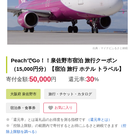
出典：マイナビふるさと納税
PeachでGo！！泉佐野市宿泊 旅行クーポン
（15,000円分）【宿泊 旅行 ホテル トラベル】
50,000
30
寄付金額:
円
還元率:
%
大阪府 泉佐野市
旅行・チケット・カタログ
お気に入り
宿泊券・食事券
※「還元率」とは返礼品のお得度を測る指標です
（還元率とは）
※「控除上限額」の範囲内で寄付するとお得にふるさと納税できます
（控
除上限額を調べる）