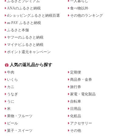
ふるさとプレミアム
一人暮らし
ANAのふるさと納税
食べ物以外
dショッピングふるさと納税百選
その他のランキング
au PAY ふるさと納税
ふるさと本舗
ヤフーのふるさと納税
マイナビふるさと納税
ポイント還元キャンペーン
人気の返礼品から探す
牛肉
定期便
いくら
商品券・金券
カニ
旅行券
うなぎ
家電・電化製品
うに
自転車
米
日用品
果物・フルーツ
化粧品
ビール
アクセサリー
菓子・スイーツ
その他