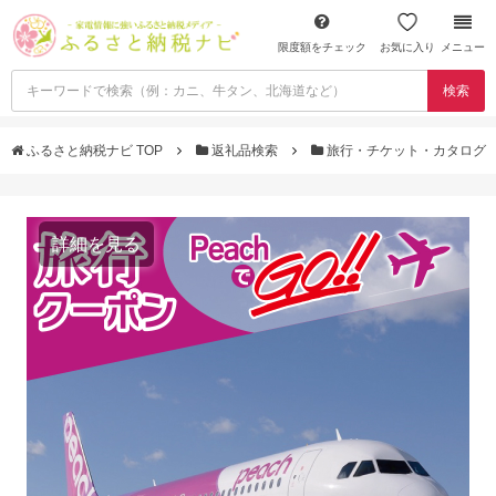
限度額をチェック
お気に入り
メニュー
検索
ふるさと納税ナビ TOP
返礼品検索
旅行・チケット・カタログ
詳細を見る