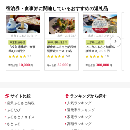
宿泊券・食事券に関連しているおすすめの返礼品
出典：ふるさとパレッ
出典：ふるなび
出典：ふるさとチョイ
出
ト
ス
東京都渋谷区
神奈川県 鎌倉市
山形県 上山市
山
「松玄 恵比寿」食事
鎌倉市ふるさと納税特
上山市ふるさと納税感
赤湯
券3,000円分
別限定コース（1名様
謝券９０,０００円
枚 (
【098004】 チケット
分）～MOKICHI
分 0023-2208
温泉
5.0
5.0
5.0
お食事券 和食 十割蕎
KAMAKURAの特別全
山形
麦 旬食材 コース料理
7品～ | 食事券 コース
10,000
32,000
300,000
寄付金額:
円
寄付金額:
円
寄付金額:
円
寄付
鍋 ランチ 会食 デート
料理 全7品 人気 おす
利用券 ギフト プレゼ
すめ 和洋折衷 記念日
ント
ディナー 送料無料 神
奈川 鎌倉 食事券 食事
券 食事券 食事券
サイト比較
ランキングから探す
楽天ふるさと納税
人気ランキング
ふるなび
還元率ランキング
ふるさとチョイス
家電ランキング
さとふる
高額ランキング