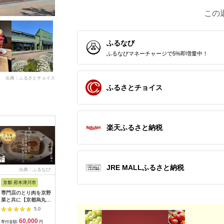
この
ふるなび
ふるなびマネーチャージで5%即増量中！
出典：ふるさとチョイス
ふるさとチョイス
楽天ふるさと納税
JRE MALLふるさと納税
出典：ふるなび
出典：ふるなび
出典：ふるなび
出典：ふ
京都 府木津川市
長崎県
埼玉県 飯能市
宮崎県 都
専門店のとり肉を京野
界 雲仙 ふるさと納
【BlueTarp】ランチ
【先行受
菜と共に【京都烏丸御
税宿泊ギフト券
お食事券(ペア) チケッ
ラブ購入
池】で味わう2名様焼
（15,000円）【星野
ト HNNC001
300,000円
5.0
5.0
5.0
鳥コースお食事券
リゾート】
C701_(
60,000
50,000
14,000
1
064-15
ゴルフクラ
寄付金額:
円
寄付金額:
円
寄付金額:
円
寄付金額: