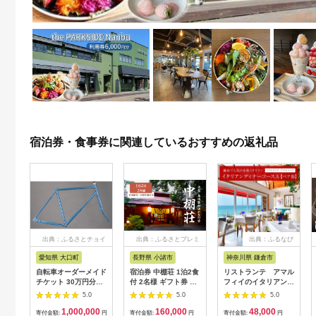
宿泊券・食事券に関連しているおすすめの返礼品
出典：ふるさとチョイ
出典：ふるさとプレミ
出典：ふるなび
ス
アム
愛知県 大口町
長野県 小諸市
神奈川県 鎌倉市
自転車オーダーメイド
宿泊券 中棚荘 1泊2食
リストランテ アマル
チケット 30万円分
付 2名様 ギフト券 チ
フィイのイタリアンデ
【1360365】
ケット 券 宿泊 旅行
ィナーコースA ペア
5.0
5.0
5.0
温泉 食事
券
1,000,000
160,000
48,000
寄付金額:
円
寄付金額:
円
寄付金額:
円