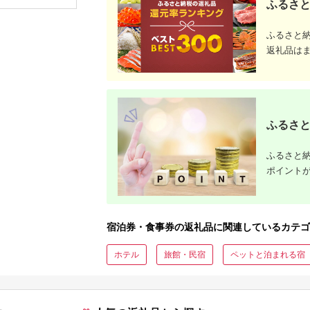
ふるさと
ップ ゼク
ソン クリ
チケット 
ふるさと
アイアン 
フェアウ
返礼品は
ハイブリッ
ジ 最新モ
ふるさと
ふるさと納
ポイント
宿泊券・食事券の返礼品に関連しているカテゴ
ホテル
旅館・民宿
ペットと泊まれる宿