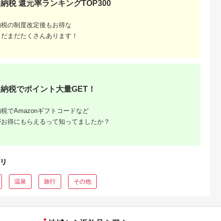
納税 還元率ランキングTOP300
シオ スリク
ーブランド
購入補助券
納税の制度改定後もお得な
ドライバー
ェイウッド
まだまだたくさんあります！
ド ウエッ
デル
納税でポイント大量GET！
税でAmazonギフトコードなど
がお得にもらえるって知ってましたか？
リ
温泉
旅行
その他