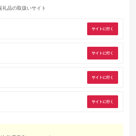
返礼品の取扱いサイト
サイトに行く
サイトに行く
サイトに行く
サイトに行く
るさとチョイ
出典：ふるさとチョイ
出典：ふるさとプレミ
出典：ふるさとプレ
ス
ス
アム
ア
城市
群馬県 長野原町
秋田県 にかほ市
岡山県 玉野市
付】ゴルフク
北軽井沢・八ッ場ダム
全日 さんねむ温泉 ペ
瀬戸内 温泉 たまの湯
補助券
周辺ほか町内各所で利
ア宿泊券[2名:1泊朝食
入館優待券 10枚 セ
_GI-
用可能な長野原町ふる
付・スタンダードツイ
ト 利用券 チケット
5.0
5.0
5.0
5.0
都城市) ゴルフ
さと感謝券（3,000円
ン] 旅行券 チケット
,000,000
10,000
51,000
49,000
ブ ダンロ
分）
円
寄付金額:
円
寄付金額:
円
寄付金額:
円