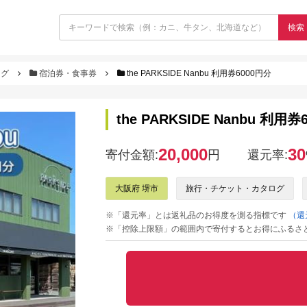
検索
ログ
宿泊券・食事券
the PARKSIDE Nanbu 利用券6000円分
the PARKSIDE Nanbu 利用券
20,000
30
寄付金額:
円
還元率:
大阪府 堺市
旅行・チケット・カタログ
※「還元率」とは返礼品のお得度を測る指標です
（還
※「控除上限額」の範囲内で寄付するとお得にふるさ