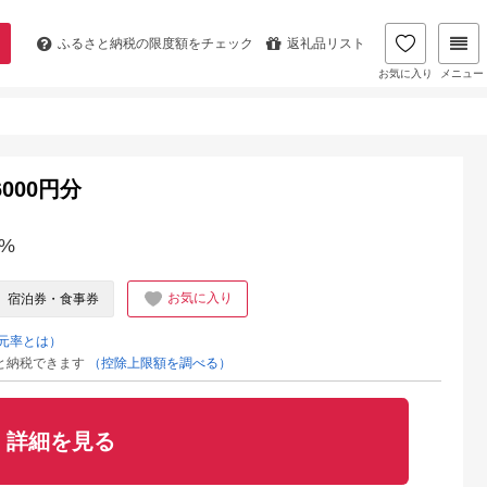
ふるさと納税の
限度額をチェック
返礼品リスト
お気に入り
メニュー
6000円分
%
お気に入り
宿泊券・食事券
元率とは）
と納税できます
（控除上限額を調べる）
詳細を見る