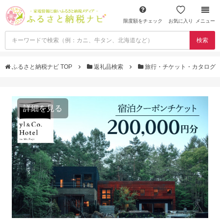
限度額をチェック
お気に入り
メニュー
検索
ふるさと納税ナビ TOP
返礼品検索
旅行・チケット・カタログ
詳細を見る