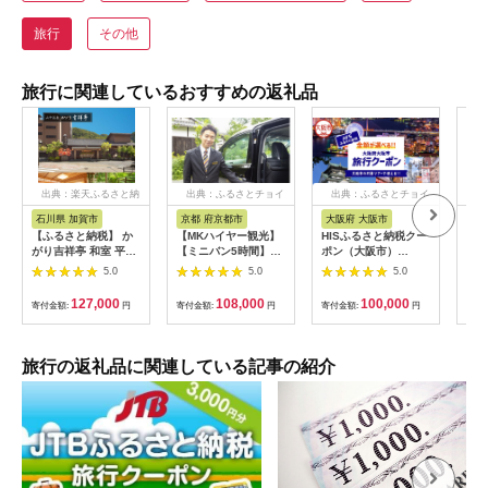
旅行
その他
旅行に関連しているおすすめの返礼品
出典：楽天ふるさと納
出典：ふるさとチョイ
出典：ふるさとチョイ
出
税
ス
ス
石川県 加賀市
京都 府京都市
大阪府 大阪市
兵
【ふるさと納税】 か
【MKハイヤー観光】
HISふるさと納税クー
【ふ
がり吉祥亭 和室 平日
【ミニバン5時間】ド
ポン（大阪市）
効期
限定 ペア宿泊券 1泊2
ライバーとめぐるとっ
30,000円分_OS039-
も使
5.0
5.0
5.0
食付 2名 ペア 食事付
ておきの京都観光（3
0001-07
60
温泉 宿泊券 旅行 トラ
／21-6／20・10／1-
券 
127,000
108,000
100,000
寄付金額:
円
寄付金額:
円
寄付金額:
円
寄付
ベル 宿泊 宿泊施設 宿
11／30）
旅行
レジャー F6P-0991
カニ
行 
宿 
旅行の返礼品に関連している記事の紹介
ン 
行 
プレ
日 2