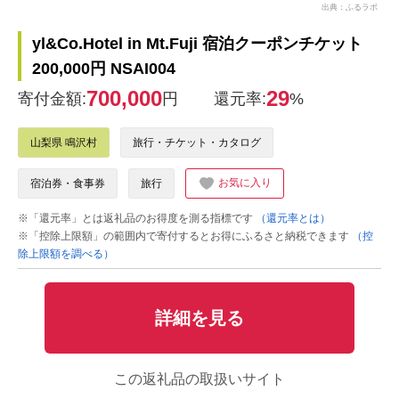
出典：ふるラボ
yl&Co.Hotel in Mt.Fuji 宿泊クーポンチケット
200,000円 NSAI004
700,000
29
寄付金額:
円
還元率:
%
山梨県 鳴沢村
旅行・チケット・カタログ
お気に入り
宿泊券・食事券
旅行
※「還元率」とは返礼品のお得度を測る指標です
（還元率とは）
※「控除上限額」の範囲内で寄付するとお得にふるさと納税できます
（控
除上限額を調べる）
詳細を見る
この返礼品の取扱いサイト