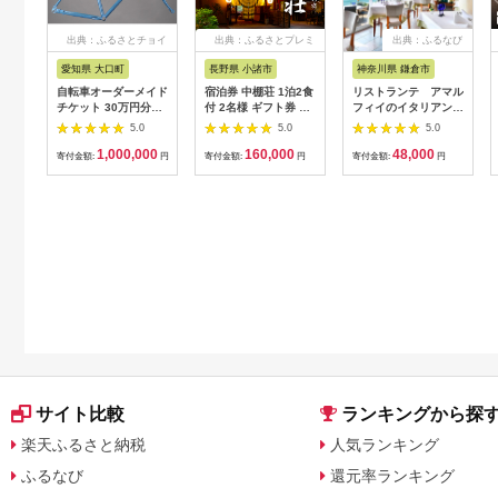
出典：ふるさとチョイ
出典：ふるさとプレミ
出典：ふるなび
ス
アム
愛知県 大口町
長野県 小諸市
神奈川県 鎌倉市
自転車オーダーメイド
宿泊券 中棚荘 1泊2食
リストランテ アマル
チケット 30万円分
付 2名様 ギフト券 チ
フィイのイタリアンデ
【1360365】
ケット 券 宿泊 旅行
ィナーコースA ペア
5.0
5.0
5.0
温泉 食事
券
1,000,000
160,000
48,000
寄付金額:
円
寄付金額:
円
寄付金額:
円
サイト比較
ランキングから探
楽天ふるさと納税
人気ランキング
ふるなび
還元率ランキング