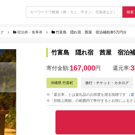
検索
ログ
宿泊券・食事券
竹富島 隠れ宿 茜屋 宿泊補助券5万円分
竹富島 隠れ宿 茜屋 宿泊補
167,000
3
寄付金額:
円
還元率:
沖縄県 竹富町
旅行・チケット・カタログ
※「還元率」とは返礼品のお得度を測る指標です
（還
※「控除上限額」の範囲内で寄付するとお得にふるさ