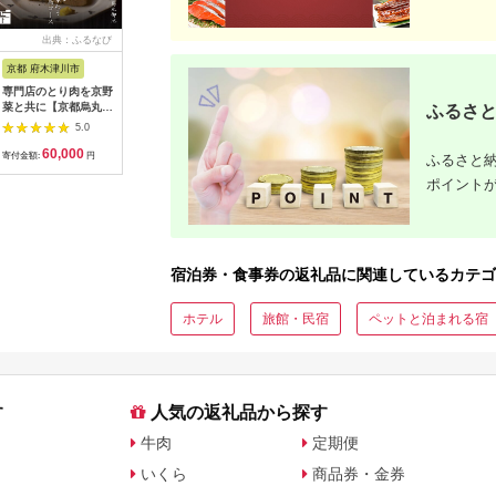
出典：ふるなび
出典：ふるなび
出典：ふるなび
出典：ふ
京都 府木津川市
長崎県
埼玉県 飯能市
宮崎県 都
専門店のとり肉を京野
界 雲仙 ふるさと納
【BlueTarp】ランチ
【先行受
菜と共に【京都烏丸御
税宿泊ギフト券
お食事券(ペア) チケッ
ラブ購入
ふるさと
池】で味わう2名様焼
（15,000円）【星野
ト HNNC001
300,000円
5.0
5.0
5.0
鳥コースお食事券
リゾート】
C701_(
60,000
50,000
14,000
1
064-15
ゴルフクラ
寄付金額:
円
寄付金額:
円
寄付金額:
円
寄付金額:
ふるさと納
ップ ゼク
ポイント
ソン クリ
チケット 
アイアン 
フェアウ
ハイブリッ
ジ 最新モ
宿泊券・食事券の返礼品に関連しているカテゴ
ホテル
旅館・民宿
ペットと泊まれる宿
す
人気の返礼品から探す
牛肉
定期便
いくら
商品券・金券