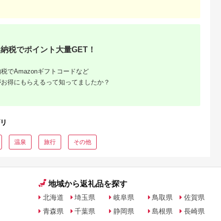
るさとチョイ
出典：ふるさとチョイ
出典：ふるさとプレミ
出典：ふるさとチョ
ス
ス
アム
城市
群馬県 長野原町
秋田県 にかほ市
静岡県 島田市
付】ゴルフク
北軽井沢・八ッ場ダム
全日 さんねむ温泉 ペ
[№5695-0585]島田
補助券
周辺ほか町内各所で利
ア宿泊券[2名:1泊朝食
総合スポーツセンタ
納税でポイント大量GET！
_GI-
用可能な長野原町ふる
付・スタンダードツイ
利用回数券12枚綴り
5.0
5.0
5.0
5.0
都城市) ゴルフ
さと感謝券（3,000円
ン] 旅行券 チケット
（プールorトレーニ
,000,000
10,000
51,000
14,000
ブ ダンロ
分）
グ室)
円
寄付金額:
円
寄付金額:
円
寄付金額:
円
税でAmazonギフトコードなど
シオ スリク
がお得にもらえるって知ってましたか？
ーブランド
購入補助券
ドライバー
ェイウッド
ド ウエッ
デル
リ
温泉
旅行
その他
地域から返礼品を探す
北海道
埼玉県
岐阜県
鳥取県
佐賀県
青森県
千葉県
静岡県
島根県
長崎県