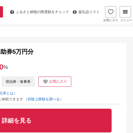
ふるさと納税の
限度額をチェック
返礼品リスト
お気に入り
メニュー
助券5万円分
0
%
お気に入り
宿泊券・食事券
元率とは）
と納税できます
（控除上限額を調べる）
詳細を見る